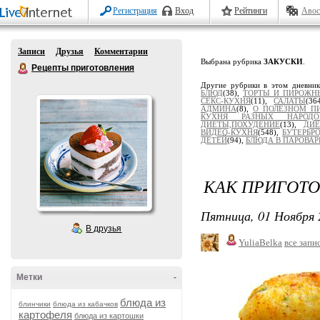
Регистрация
Вход
Рейтинги
Авос
Записи
Друзья
Комментарии
Выбрана рубрика
ЗАКУСКИ
.
Рецепты приготовления
Другие рубрики в этом дневни
БЛЮД
(38),
ТОРТЫ И ПИРОЖН
СЕКС-КУХНЯ
(11),
САЛАТЫ
(36
АДМИНА
(8),
О ПОЛЕЗНОМ П
КУХНЯ РАЗНЫХ НАРОДО
ДИЕТЫ,ПОХУДЕНИЕ
(13),
ДИЕ
ВИДЕО-КУХНЯ
(548),
БУТЕРБР
ДЕТЕЙ
(94),
БЛЮДА В ПАРОВАР
КАК ПРИГОТО
Пятница, 01 Ноября 
В друзья
YuliaBelka
все запи
Метки
-
блюда из
блинчики
блюда из кабачков
картофеля
блюда из картошки