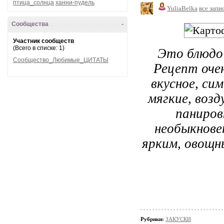
птица_солнца
ханни-пудель
YuliaBelka
все запи
Сообщества
-
Участник сообществ
(Всего в списке: 1)
Это блюдо 
Сообщество_Любимые_ЦИТАТЫ
Рецепт оче
вкусное, си
мягкие, возд
паниров
необыкнове
ярким, овощн
Рубрики:
ЗАКУСКИ