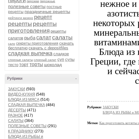
пироги
нежное и
пирожки
пирожные
полезные советы
постные
азотист
праздничные рецепты
рецепты
рецепт
рейтинги казино
некоторых 
рецепты
рецепты
приготовления
минеральны
рецепты
салаты
салат
рыба
салатов
витаминами
скачать
секреты приготовления
сало
бесплатно
скачать с depositfiles
Блюда из 
сладкая выпечка
сладкое
Греции, где
суп
супы
слоеные салаты
слоеный салат
торт
торты
шоколад
тесто
и сейча
Рубрики
-
ЗАКУСКИ
(593)
ВИДЕО-КУХНЯ
(548)
БЛЮДА ИЗ МЯСА
(514)
СЛАДКАЯ ВЫПЕЧКА
(484)
Рубрики:
ЗАКУСКИ
ДЕСЕРТЫ
(471)
БЛЮДА ИЗ РЫБЫ и 
РАЗНОЕ
(417)
САЛАТЫ
(364)
Метки:
Как приготовить котлеты 
ПОЛЕЗНЫЕ СОВЕТЫ
(291)
К ПРАЗДНИКУ
(273)
БЛЮДА ИЗ РЫБЫ и