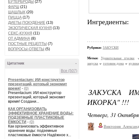
БУТЕРБРОДЫ
(27)
ФАРШ
(21)
ШАШЛЫК
(20)
ПИЦЦА
(17)
Ингредиенты:
ДИЕТЫ,ПОХУДЕНИЕ
(13)
ЭКЗОТИЧЕСКАЯ КУХНЯ
(13)
СЕКС-КУХНЯ
(11)
ОТ АДМИНА
(8)
ПОСТНЫЕ РЕЦЕПТЫ
(7)
Рубрики:
ЗАКУСКИ
ВОПРОСЫ-ОТВЕТЫ
(5)
Метки:
Удивительные пчелки
Цитатник
-
закуска
готовим дома
кулин
Все (507)
Presentacium: ИИ‑конструктор
презентаций, который экономит
время!
-
(0)
ЗАКУСКА И
Presentacium: ИИ‑конструктор
презентаций, который экономит
ИКОРКА" !!!
время! Создани...
КАК ОРГАНИЗОВАТЬ
Четверг, 31 Октября
ЭФФЕКТИВНОЕ ХРАНЕНИЕ ВОДЫ:
ПОДЗЕМНЫЕ ПЛАСТИКОВЫЕ
ЁМКОСТИ
-
(0)
Как организовать эффективное
Виктория_Алексан
хранение воды: подземные
пластиковые ёмкости Надёжное х...