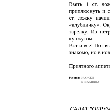
Взять 1 ст. ло
приплюснуть и с
ст. ложку начи
«клубничку». Ок
тарелку. Из пет
кунжутом.
Вот и все! Потря
знакомо, но в но
Приятного аппет
Рубрики:
ЗАКУСКИ
К ПРАЗДНИКУ
САЛАТ "ОБРУ