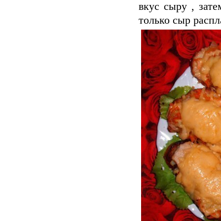
вкус сыру , зате
только сыр распл