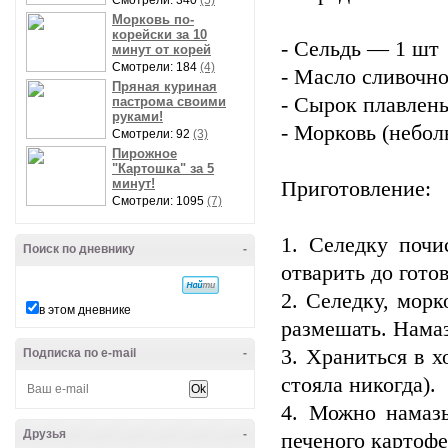
Смотрели: 340
(5)
Морковь по-
корейски за 10
- Сельдь — 1 шт
минут от корей
Смотрели: 184
(4)
- Масло сливочно
Пряная куриная
- Сырок плавлен
пастрома своими
руками!
- Морковь (небо
Смотрели: 92
(3)
Пирожное
"Картошка" за 5
минут!
Приготовление:
Смотрели: 1095
(7)
1. Селедку почи
Поиск по дневнику
-
отварить до гото
2. Селедку, морк
в этом дневнике
размешать. Намаз
3. Храниться в х
Подписка по e-mail
-
стояла никогда).
4. Можно намазы
Друзья
-
печеного картофе