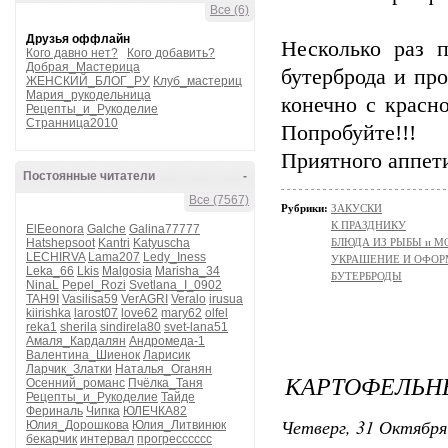
Все (6)
Друзья оффлайн
Несколько раз п
Кого давно нет?
Кого добавить?
Добрая_Мастерица
бутерброда и про
ЖЕНСКИЙ_БЛОГ_РУ
Клуб_мастериц
Мария_рукодельница
конечно с красно
Рецепты_и_Рукоделие
Странница2010
Попробуйте!!!
Приятного аппет
Постоянные читатели
-
Все (7567)
Рубрики:
ЗАКУСКИ
К ПРАЗДНИКУ
ElEeonora
Galche
Galina77777
Hatshepsoot
Kantri
Katyuscha
БЛЮДА ИЗ РЫБЫ и 
LECHIRVA
Lama207
Ledy_Iness
УКРАШЕНИЕ И ОФОР
Leka_66
Lkis
Malgosia
Marisha_34
БУТЕРБРОДЫ
NinaL
Pepel_Rozi
Svetlana_I_0902
TAH9I
Vasilisa59
VerAGRI
Veralo
irusua
kiirishka
larost07
love62
mary62
olfel
reka1
sherila
sindirela80
svet-lana51
Амаля_Кардалян
Андромеда-1
Валентина_Шиенок
Ларисик
Ларчик_Златки
Наталья_Оганян
КАРТОФЕЛЬН
Осенний_романс
Пчёлка_Таня
Рецепты_и_Рукоделие
Тайде
Фериналь
Чипка
ЮЛЕЧКА82
Четверг, 31 Октября
Юлия_Дорошкова
Юлия_Литвинюк
бекарчик
интервал
прогресссссс