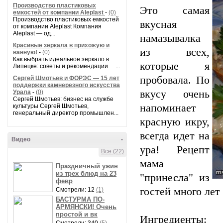
Производство пластиковых
Это самая
емкостей от компании Aleplast
-
(0)
Производство пластиковых емкостей
вкусная
от компании Aleplast Компания
Aleplast — од...
намазывалка
Красивые зеркала в прихожую и
из всех,
ванную!
-
(0)
Как выбрать идеальное зеркало в
которые я
Липецке: советы и рекомендации ...
пробовала. По
Сергей Шмотьев и ФОРЭС — 15 лет
поддержки камнерезного искусства
вкусу очень
Урала
-
(0)
Сергей Шмотьев: бизнес на службе
напоминает
культуры Сергей Шмотьев,
генеральный директор промышлен...
красную икру,
всегда идет на
Видео
-
ура! Рецепт
Все (22)
мама
Праздничный ужин
из трех блюд на 23
"принесла" из
февр
гостей много лет 
Смотрели: 12
(1)
БАСТУРМА ПО-
АРМЯНСКИ! Очень
простой и вк
Ингредиенты: