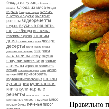
блюда из курицы
блюда из
блюда из мяса
блюда
макарон
булочки
из рыбы
блюда из фарша
быстро и вкусно
быстрые
видеорецепты
рецепты
вкусные рецепты
вкусно
выпечка
вторые блюда
готовим
готовим вкусно
дома
десерт
грузинская кухня
десерты
диетические блюда
завтраки
диетические рецепты
заготовки на зиму
закуска
закуски
запеканки
игровые
автоматы
игровые автоматы
вулкан
казино
итальянская кухня
к чаю
как приготовить
вулкан
котлеты
картофель
консервация
кулинария
кулинарная
книга
кулинарные
рецепты
кулинарные советы
мясо
курица
кулинарные хитрости
Правильно п
печенье
пирог
первые блюда