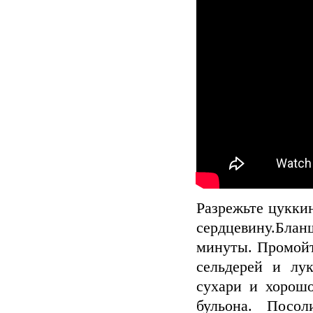
Разрежьте цукки
сердцевину.Блан
минуты. Промойт
сельдерей и лу
сухари и хорошо
бульона. Посо