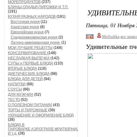
МОРЕПРОДУКТОВ
(237)
БЛИНЫ,ОЛАДЬЯ,ПИРОЖКИ И Т.П.
УДИВИТЕЛЬН
(191)
КУХНЯ РАЗНЫХ НАРОДОВ
(181)
Восточная кухня
(11)
Пятница, 01 Ноября 
Азиатская кухня
(8)
Европейская кухня
(7)
Mellodika
все запис
Средиземноморская кухня
(2)
Латино-американская кухня.
(1)
Удивительные пч
МОИ ЛУЧШИЕ РЕЦЕПТЫ
(168)
КОНСЕРВИРОВАНИЕ
(148)
НЕСЛАДКАЯ ВЫПЕЧКА
(142)
СУПЫ и ПЕРВЫЕ БЛЮДА
(133)
ВТОРЫЕ БЛЮДА
(116)
ДИЕТИЧЕСКИЕ БЛЮДА
(98)
БЛЮДА ДЛЯ ДЕТЕЙ
(94)
НАПИТКИ
(68)
СОУСЫ
(66)
ДЛЯ МУЖЧИН
(52)
ТЕСТО
(52)
О ПОЛЕЗНОМ ПИТАНИИ
(43)
ТОРТЫ И ПИРОЖНЫЕ
(39)
УКРАШЕНИЕ И ОФОРМЛЕНИЕ БЛЮД
(38)
БЛЮДА В
ПАРОВАРКЕ,АЭРОГРИЛЕ,ФРИТЮРНИЦЕ
И т.д.
(28)