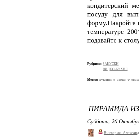
кондитерский м
посуду для вып
форму.Накройте 
температуре 200
подавайте к стол
Рубрики:
ЗАКУСКИ
ВИДЕО-КУХНЯ
Метки:
цуккини
овощи
овощ
ПИРАМИДА И
Суббота, 26 Октября
Виктория_Алексан