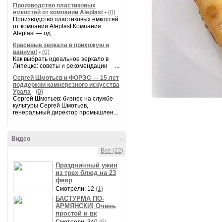
Производство пластиковых
емкостей от компании Aleplast
-
(0)
Производство пластиковых емкостей
от компании Aleplast Компания
Aleplast — од...
Красивые зеркала в прихожую и
ванную!
-
(0)
Как выбрать идеальное зеркало в
Липецке: советы и рекомендации ...
Сергей Шмотьев и ФОРЭС — 15 лет
поддержки камнерезного искусства
Урала
-
(0)
Сергей Шмотьев: бизнес на службе
культуры Сергей Шмотьев,
генеральный директор промышлен...
Видео
-
Все (22)
Праздничный ужин
из трех блюд на 23
февр
Смотрели: 12
(1)
БАСТУРМА ПО-
АРМЯНСКИ! Очень
простой и вк