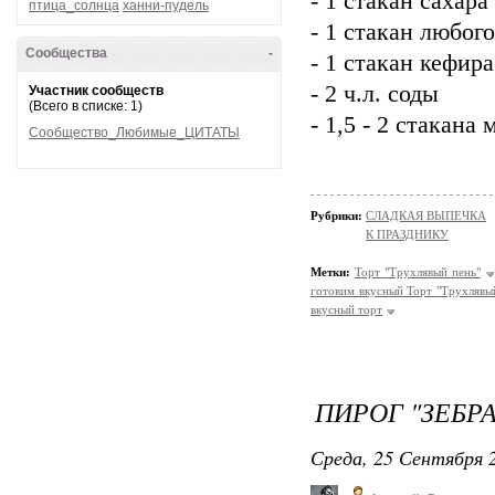
- 1 стакан сахара
птица_солнца
ханни-пудель
- 1 стакан любог
Сообщества
-
- 1 стакан кефир
- 2 ч.л. соды
Участник сообществ
(Всего в списке: 1)
- 1,5 - 2 стакана 
Сообщество_Любимые_ЦИТАТЫ
Рубрики:
СЛАДКАЯ ВЫПЕЧКА
К ПРАЗДНИКУ
Метки:
Торт "Трухлявый пень"
готовим вкусный Торт "Трухлявы
вкусный торт
ПИРОГ "ЗЕБРА
Среда, 25 Сентября 2