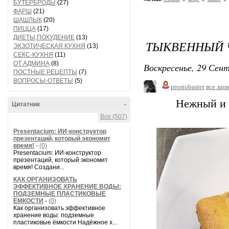
БУТЕРБРОДЫ
(27)
ФАРШ
(21)
ШАШЛЫК
(20)
ПИЦЦА
(17)
ДИЕТЫ,ПОХУДЕНИЕ
(13)
ТЫКВЕННЫЙ 
ЭКЗОТИЧЕСКАЯ КУХНЯ
(13)
СЕКС-КУХНЯ
(11)
ОТ АДМИНА
(8)
Воскресенье, 29 Сент
ПОСТНЫЕ РЕЦЕПТЫ
(7)
ВОПРОСЫ-ОТВЕТЫ
(5)
prostobastet
все зап
Нежный и в
Цитатник
-
Все (507)
Presentacium: ИИ‑конструктор
презентаций, который экономит
время!
-
(0)
Presentacium: ИИ‑конструктор
презентаций, который экономит
время! Создани...
КАК ОРГАНИЗОВАТЬ
ЭФФЕКТИВНОЕ ХРАНЕНИЕ ВОДЫ:
ПОДЗЕМНЫЕ ПЛАСТИКОВЫЕ
ЁМКОСТИ
-
(0)
Как организовать эффективное
хранение воды: подземные
пластиковые ёмкости Надёжное х...