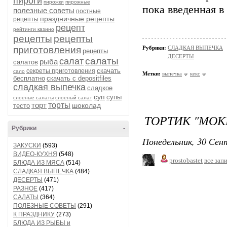
пироги
пирожки
пирожные
пока введенная в
полезные советы
постные
праздничные рецепты
рецепты
рецепт
рейтинги казино
рецепты
рецепты
приготовления
Рубрики:
СЛАДКАЯ ВЫПЕЧКА
рецепты
ДЕСЕРТЫ
салаты
салат
рыба
салатов
скачать
секреты приготовления
сало
Метки:
выпечка
кекс
бесплатно
скачать с depositfiles
сладкая выпечка
сладкое
суп
супы
слоеные салаты
слоеный салат
торт
торты
шоколад
тесто
ТОРТИК "МОК
Рубрики
-
Понедельник, 30 Сент
ЗАКУСКИ
(593)
ВИДЕО-КУХНЯ
(548)
prostobastet
все зап
БЛЮДА ИЗ МЯСА
(514)
СЛАДКАЯ ВЫПЕЧКА
(484)
ДЕСЕРТЫ
(471)
РАЗНОЕ
(417)
САЛАТЫ
(364)
ПОЛЕЗНЫЕ СОВЕТЫ
(291)
К ПРАЗДНИКУ
(273)
БЛЮДА ИЗ РЫБЫ и