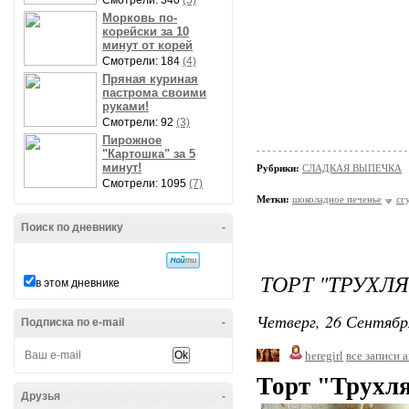
Смотрели: 340
(5)
Морковь по-
корейски за 10
минут от корей
Смотрели: 184
(4)
Пряная куриная
пастрома своими
руками!
Смотрели: 92
(3)
Пирожное
"Картошка" за 5
минут!
Рубрики:
СЛАДКАЯ ВЫПЕЧКА
Смотрели: 1095
(7)
Метки:
шоколадное печенье
сг
Поиск по дневнику
-
ТОРТ "ТРУХЛ
в этом дневнике
Четверг, 26 Сентябр
Подписка по e-mail
-
heregirl
все записи 
Торт "Трухл
Друзья
-