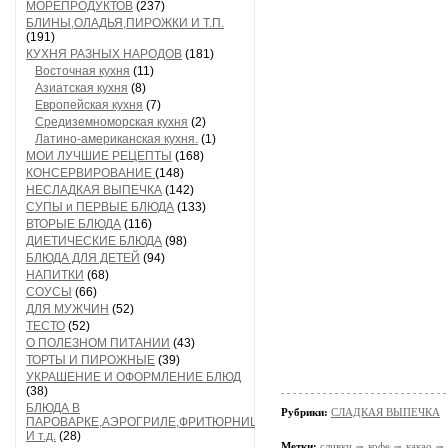
МОРЕПРОДУКТОВ
(237)
БЛИНЫ,ОЛАДЬЯ,ПИРОЖКИ И Т.П.
(191)
КУХНЯ РАЗНЫХ НАРОДОВ
(181)
Восточная кухня
(11)
Азиатская кухня
(8)
Европейская кухня
(7)
Средиземноморская кухня
(2)
Латино-американская кухня.
(1)
МОИ ЛУЧШИЕ РЕЦЕПТЫ
(168)
КОНСЕРВИРОВАНИЕ
(148)
НЕСЛАДКАЯ ВЫПЕЧКА
(142)
СУПЫ и ПЕРВЫЕ БЛЮДА
(133)
ВТОРЫЕ БЛЮДА
(116)
ДИЕТИЧЕСКИЕ БЛЮДА
(98)
БЛЮДА ДЛЯ ДЕТЕЙ
(94)
НАПИТКИ
(68)
СОУСЫ
(66)
ДЛЯ МУЖЧИН
(52)
ТЕСТО
(52)
О ПОЛЕЗНОМ ПИТАНИИ
(43)
ТОРТЫ И ПИРОЖНЫЕ
(39)
УКРАШЕНИЕ И ОФОРМЛЕНИЕ БЛЮД
(38)
БЛЮДА В
Рубрики:
СЛАДКАЯ ВЫПЕЧКА
ПАРОВАРКЕ,АЭРОГРИЛЕ,ФРИТЮРНИЦЕ
И т.д.
(28)
Метки:
сливки
кофе
какао