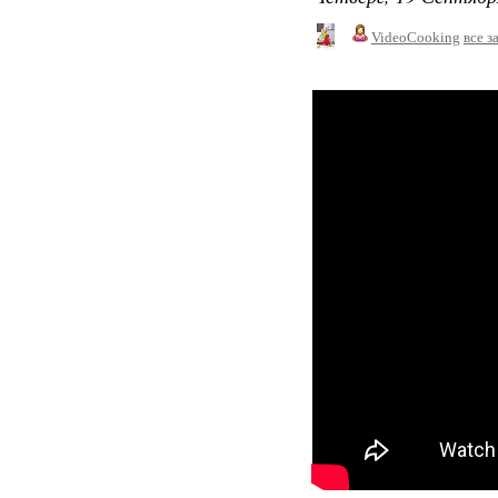
VideoCooking
все з