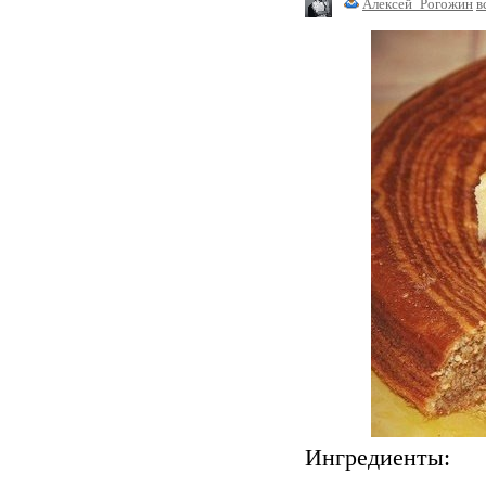
Алексей_Рогожин
в
Ингредиенты: