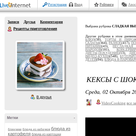
Регистрация
Вход
Рейтинги
Авос
Записи
Друзья
Комментарии
Выбрана рубрика
СЛАДКАЯ ВЫ
Рецепты приготовления
Другие рубрики в этом дневни
БЛЮД
(38),
ТОРТЫ И ПИРО
САЛАТЫ
(364),
РАЗНОЕ
(417),
ПО
ПИТАНИИ
(43),
НЕСЛАДКАЯ
НАРОДОВ
(181),
КОНСЕРВ
ДИЕТЫ,ПОХУДЕНИЕ
(13),
ДИЕ
ВИДЕО-КУХНЯ
(548),
БУТЕРБР
ДЕТЕЙ
(94),
БЛЮДА В ПАРОВАР
КЕКСЫ С ШО
Среда, 02 Октября 20
В друзья
VideoCooking
все з
Метки
-
блюда из
блинчики
блюда из кабачков
картофеля
блюда из картошки