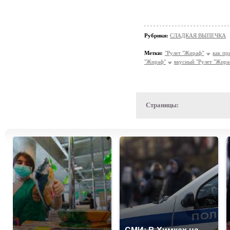
Рубрики:
СЛАДКАЯ ВЫПЕЧКА
Метки:
"Рулет "Жираф"
как пр
"Жираф"
вкусный "Рулет "Жира
Страницы: