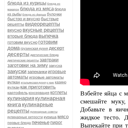
блюда из курицы
блюда из
блюда из мяса
блюда
макарон
булочки
из рыбы
блюда из фарша
быстро и вкусно
быстрые
видеорецепты
рецепты
вкусные рецепты
вкусно
выпечка
вторые блюда
готовим
готовим вкусно
дома
десерт
грузинская кухня
десерты
диетические блюда
завтраки
диетические рецепты
заготовки на зиму
закуска
закуски
запеканки
игровые
автоматы
игровые автоматы
вулкан
казино
итальянская кухня
к чаю
как приготовить
вулкан
котлеты
Взбейте яйца с 
картофель
консервация
кулинария
кулинарная
смешайте муку,
книга
кулинарные
Добавьте в яич
рецепты
кулинарные советы
мясо
жидкое тесто. 
курица
кулинарные хитрости
печенье
пирог
первые блюда
Выпекайте при т