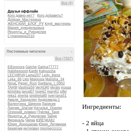
Все (6)
Друзья оффлайн
Кого давно нет?
Кого добавить?
Добрая_Мастерица
ЖЕНСКИЙ_БЛОГ_РУ
Клуб_мастериц
Мария_рукодельница
Рецепты_и_Рукоделие
Странница2010
Постоянные читатели
-
Все (7567)
ElEeonora
Galche
Galina77777
Hatshepsoot
Kantri
Katyuscha
LECHIRVA
Lama207
Ledy_Iness
Leka_66
Lkis
Malgosia
Marisha_34
NinaL
Pepel_Rozi
Svetlana_I_0902
TAH9I
Vasilisa59
VerAGRI
Veralo
irusua
kiirishka
larost07
love62
mary62
olfel
reka1
sherila
sindirela80
svet-lana51
Амаля_Кардалян
Андромеда-1
Валентина_Шиенок
Ларисик
Ингредиенты:
Ларчик_Златки
Наталья_Оганян
Осенний_романс
Пчёлка_Таня
Рецепты_и_Рукоделие
Тайде
Фериналь
Чипка
ЮЛЕЧКА82
- 2 яйца
Юлия_Дорошкова
Юлия_Литвинюк
бекарчик
интервал
прогресссссс