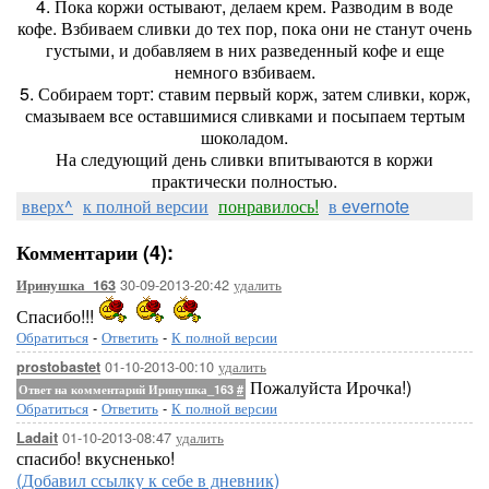
4. Пока коржи остывают, делаем крем. Разводим в воде
кофе. Взбиваем сливки до тех пор, пока они не станут очень
густыми, и добавляем в них разведенный кофе и еще
немного взбиваем.
5. Собираем торт: ставим первый корж, затем сливки, корж,
смазываем все оставшимися сливками и посыпаем тертым
шоколадом.
На следующий день сливки впитываются в коржи
практически полностью.
вверх^
к полной версии
понравилось!
в evernote
Комментарии (4):
30-09-2013-20:42
удалить
Иринушка_163
Спасибо!!!
Обратиться
-
Ответить
-
К полной версии
01-10-2013-00:10
удалить
prostobastet
Пожалуйста Ирочка!)
Ответ на комментарий Иринушка_163
#
Обратиться
-
Ответить
-
К полной версии
01-10-2013-08:47
удалить
Ladait
спасибо! вкусненько!
(Добавил ссылку к себе в дневник)