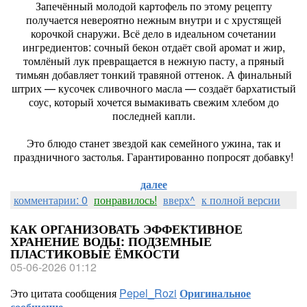
Запечённый молодой картофель по этому рецепту
получается невероятно нежным внутри и с хрустящей
корочкой снаружи. Всё дело в идеальном сочетании
ингредиентов: сочный бекон отдаёт свой аромат и жир,
томлёный лук превращается в нежную пасту, а пряный
тимьян добавляет тонкий травяной оттенок. А финальный
штрих — кусочек сливочного масла — создаёт бархатистый
соус, который хочется вымакивать свежим хлебом до
последней капли.
Это блюдо станет звездой как семейного ужина, так и
праздничного застолья. Гарантированно попросят добавку!
далее
комментарии: 0
понравилось!
вверх^
к полной версии
КАК ОРГАНИЗОВАТЬ ЭФФЕКТИВНОЕ
ХРАНЕНИЕ ВОДЫ: ПОДЗЕМНЫЕ
ПЛАСТИКОВЫЕ ЁМКОСТИ
05-06-2026 01:12
Это цитата сообщения
Pepel_Rozi
Оригинальное
сообщение