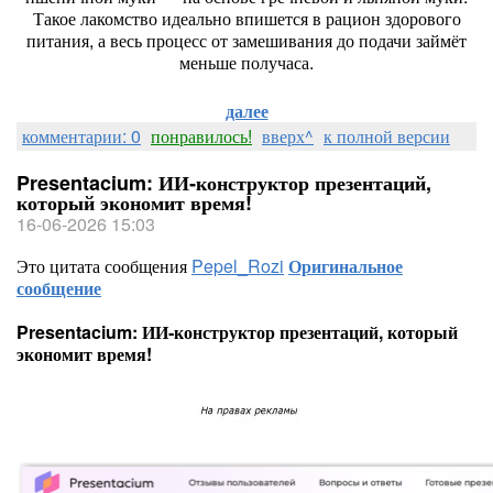
Такое
лакомство
идеально
впишется
в
рацион
здорового
питания,
а
весь
процесс
от
замешивания
до
подачи
займёт
меньше
получаса.
далее
комментарии: 0
понравилось!
вверх^
к полной версии
Presentacium: ИИ‑конструктор презентаций,
который экономит время!
16-06-2026 15:03
Это цитата сообщения
Pepel_Rozi
Оригинальное
сообщение
Presentacium: ИИ‑конструктор презентаций, который
экономит время!