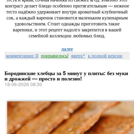
контраст
делает
блюдо
особенно
притягательным
— нежное
тесто
надёжно
удерживает
внутри
ароматный
клубничный
сок,
а
каждый
вареник
становится
маленьким
кулинарным
удовольствием.
Стоит
однажды
приготовить
такие
вареники,
и
этот
рецепт
надолго
закрепится
в
вашей
семейной
коллекции
любимых
блюд.
далее
комментарии: 0
понравилось!
вверх^
к полной версии
Бородинские хлебцы за 5 минут у плиты: без муки
и дрожжей — просто и полезно!
18-06-2026 08:30