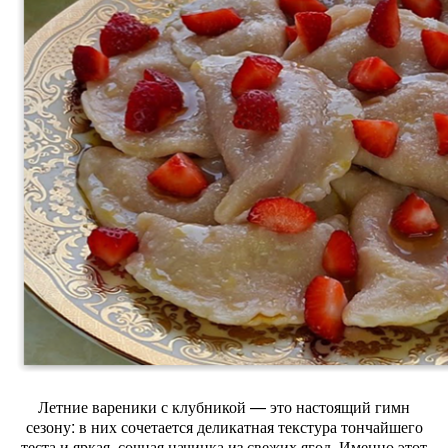
Летние
вареники
с
клубникой
— это
настоящий
гимн
сезону:
в
них
сочетается
деликатная
текстура
тончайшего
теста
и
яркая,
сочная
начинка
из
свежих
ягод.
Именно
этот