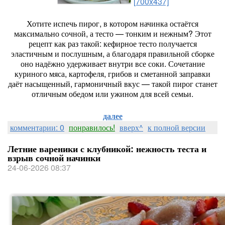
[700x437]
Хотите
испечь
пирог,
в
котором
начинка
остаётся
максимально
сочной,
а
тесто
— тонким
и
нежным?
Этот
рецепт
как
раз
такой:
кефирное
тесто
получается
эластичным
и
послушным,
а
благодаря
правильной
сборке
оно
надёжно
удерживает
внутри
все
соки.
Сочетание
куриного
мяса,
картофеля,
грибов
и
сметанной
заправки
даёт
насыщенный,
гармоничный
вкус
— такой
пирог
станет
отличным
обедом
или
ужином
для
всей
семьи.
далее
комментарии: 0
понравилось!
вверх^
к полной версии
Летние вареники с клубникой: нежность теста и
взрыв сочной начинки
24-06-2026 08:37