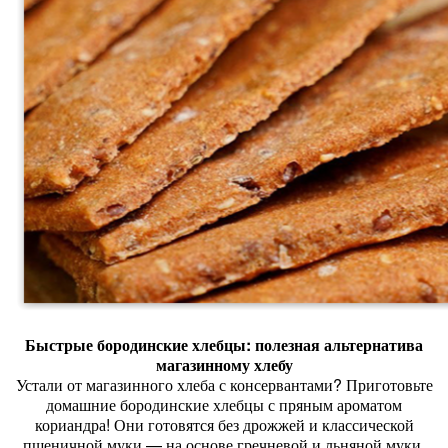
Быстрые
бородинские
хлебцы:
полезная
альтернатива
магазинному
хлебу
Устали
от
магазинного
хлеба
с
консервантами?
Приготовьте
домашние
бородинские
хлебцы
с
пряным
ароматом
кориандра!
Они
готовятся
без
дрожжей
и
классической
пшеничной
муки
— на
основе
гречневой
и
льняной
муки.