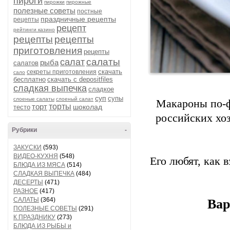
пироги
пирожки
пирожные
полезные советы
постные
праздничные рецепты
рецепты
рецепт
рейтинги казино
рецепты
рецепты
приготовления
рецепты
салаты
салат
рыба
салатов
скачать
секреты приготовления
сало
бесплатно
скачать с depositfiles
сладкая выпечка
сладкое
суп
супы
слоеные салаты
слоеный салат
Макароны по-ф
торт
торты
шоколад
тесто
российских хоз
Рубрики
-
ЗАКУСКИ
(593)
ВИДЕО-КУХНЯ
(548)
Его любят, как 
БЛЮДА ИЗ МЯСА
(514)
СЛАДКАЯ ВЫПЕЧКА
(484)
ДЕСЕРТЫ
(471)
РАЗНОЕ
(417)
САЛАТЫ
(364)
Вар
ПОЛЕЗНЫЕ СОВЕТЫ
(291)
К ПРАЗДНИКУ
(273)
БЛЮДА ИЗ РЫБЫ и