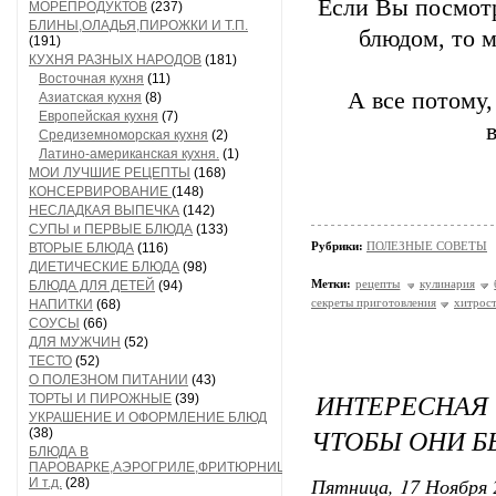
Если Вы посмотр
МОРЕПРОДУКТОВ
(237)
БЛИНЫ,ОЛАДЬЯ,ПИРОЖКИ И Т.П.
блюдом, то 
(191)
КУХНЯ РАЗНЫХ НАРОДОВ
(181)
Восточная кухня
(11)
А все потому,
Азиатская кухня
(8)
Европейская кухня
(7)
Средиземноморская кухня
(2)
Латино-американская кухня.
(1)
МОИ ЛУЧШИЕ РЕЦЕПТЫ
(168)
КОНСЕРВИРОВАНИЕ
(148)
НЕСЛАДКАЯ ВЫПЕЧКА
(142)
СУПЫ и ПЕРВЫЕ БЛЮДА
(133)
Рубрики:
ПОЛЕЗНЫЕ СОВЕТЫ
ВТОРЫЕ БЛЮДА
(116)
ДИЕТИЧЕСКИЕ БЛЮДА
(98)
Метки:
рецепты
кулинария
БЛЮДА ДЛЯ ДЕТЕЙ
(94)
секреты приготовления
хитрос
НАПИТКИ
(68)
СОУСЫ
(66)
ДЛЯ МУЖЧИН
(52)
ТЕСТО
(52)
О ПОЛЕЗНОМ ПИТАНИИ
(43)
ИНТЕРЕСНАЯ
ТОРТЫ И ПИРОЖНЫЕ
(39)
УКРАШЕНИЕ И ОФОРМЛЕНИЕ БЛЮД
ЧТОБЫ ОНИ 
(38)
БЛЮДА В
ПАРОВАРКЕ,АЭРОГРИЛЕ,ФРИТЮРНИЦЕ
Пятница, 17 Ноября 
И т.д.
(28)