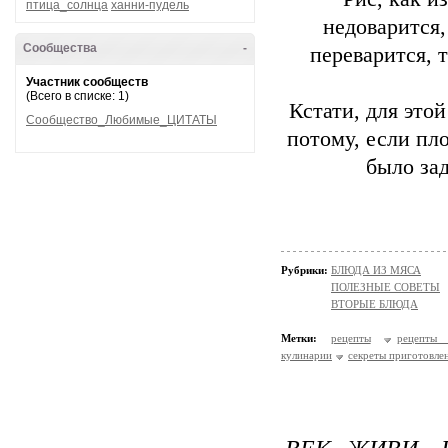
птица_солнца
ханни-пудель
недоварится,
Сообщества
-
переварится, 
Участник сообществ
(Всего в списке: 1)
Кстати, для это
Сообщество_Любимые_ЦИТАТЫ
потому, если пло
было зад
Рубрики:
БЛЮДА ИЗ МЯСА
ПОЛЕЗНЫЕ СОВЕТЫ
ВТОРЫЕ БЛЮДА
Метки:
рецепты
рецепты 
кулинарии
секреты приготовле
ВЕК ЖИВИ, 