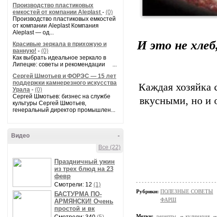
Производство пластиковых
емкостей от компании Aleplast
-
(0)
Производство пластиковых емкостей
от компании Aleplast Компания
Aleplast — од...
И это не хлеб
Красивые зеркала в прихожую и
ванную!
-
(0)
Как выбрать идеальное зеркало в
Липецке: советы и рекомендации ...
Сергей Шмотьев и ФОРЭС — 15 лет
поддержки камнерезного искусства
Каждая хозяйка 
Урала
-
(0)
Сергей Шмотьев: бизнес на службе
вкусными, но и 
культуры Сергей Шмотьев,
генеральный директор промышлен...
Видео
-
Все (22)
Праздничный ужин
из трех блюд на 23
февр
Смотрели: 12
(1)
Рубрики:
ПОЛЕЗНЫЕ СОВЕТЫ
БАСТУРМА ПО-
ФАРШ
АРМЯНСКИ! Очень
простой и вк
Метки:
рецепты
кулинария