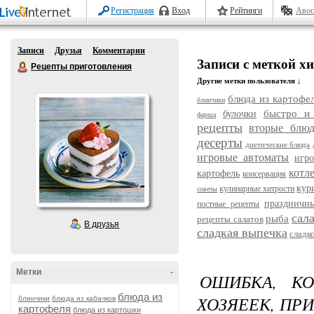
Регистрация
Вход
Рейтинги
Авос
Записи
Друзья
Комментарии
Записи с меткой х
Рецепты приготовления
Другие метки пользователя ↓
блюда из картофе
блинчики
быстро и
булочки
фарша
рецепты
вторые блюд
десерты
диетические блюда
игровые автоматы
игр
котл
картофель
консервация
кур
кулинарные хитрости
советы
праздничн
постные рецепты
сал
рыба
рецепты салатов
В друзья
сладкая выпечка
сладк
Метки
-
ОШИБКА, К
блюда из
ХОЗЯЕЕК, ПР
блинчики
блюда из кабачков
картофеля
блюда из картошки