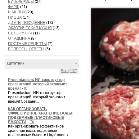
БУТЕРБРОДЫ
(27)
ФАРШ
(21)
ШАШЛЫК
(20)
ПИЦЦА
(17)
ДИЕТЫ,ПОХУДЕНИЕ
(13)
ЭКЗОТИЧЕСКАЯ КУХНЯ
(13)
СЕКС-КУХНЯ
(11)
ОТ АДМИНА
(8)
ПОСТНЫЕ РЕЦЕПТЫ
(7)
ВОПРОСЫ-ОТВЕТЫ
(5)
Цитатник
-
Все (507)
Presentacium: ИИ‑конструктор
презентаций, который экономит
время!
-
(0)
Presentacium: ИИ‑конструктор
презентаций, который экономит
время! Создани...
КАК ОРГАНИЗОВАТЬ
ЭФФЕКТИВНОЕ ХРАНЕНИЕ ВОДЫ:
ПОДЗЕМНЫЕ ПЛАСТИКОВЫЕ
ЁМКОСТИ
-
(0)
Как организовать эффективное
хранение воды: подземные
пластиковые ёмкости Надёжное х...