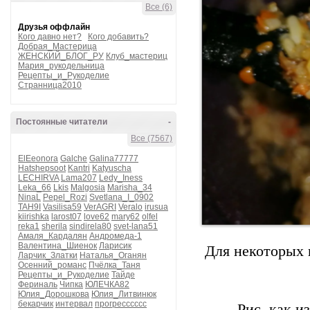
Все (6)
Друзья оффлайн
Кого давно нет?
Кого добавить?
Добрая_Мастерица
ЖЕНСКИЙ_БЛОГ_РУ
Клуб_мастериц
Мария_рукодельница
Рецепты_и_Рукоделие
Странница2010
Постоянные читатели
-
Все (7567)
ElEeonora
Galche
Galina77777
Hatshepsoot
Kantri
Katyuscha
LECHIRVA
Lama207
Ledy_Iness
Leka_66
Lkis
Malgosia
Marisha_34
NinaL
Pepel_Rozi
Svetlana_I_0902
TAH9I
Vasilisa59
VerAGRI
Veralo
irusua
kiirishka
larost07
love62
mary62
olfel
reka1
sherila
sindirela80
svet-lana51
Амаля_Кардалян
Андромеда-1
Валентина_Шиенок
Ларисик
Для некоторых 
Ларчик_Златки
Наталья_Оганян
Осенний_романс
Пчёлка_Таня
Рецепты_и_Рукоделие
Тайде
Фериналь
Чипка
ЮЛЕЧКА82
Юлия_Дорошкова
Юлия_Литвинюк
бекарчик
интервал
прогресссссс
Рис, как и