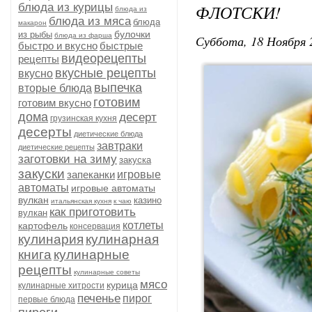
блюда из курицы
ФЛОТСКИ!
блюда из
блюда из мяса
блюда
макарон
булочки
из рыбы
блюда из фарша
Суббота, 18 Ноября 
быстро и вкусно
быстрые
видеорецепты
рецепты
вкусные рецепты
вкусно
выпечка
вторые блюда
готовим
готовим вкусно
дома
десерт
грузинская кухня
десерты
диетические блюда
завтраки
диетические рецепты
заготовки на зиму
закуска
закуски
запеканки
игровые
автоматы
игровые автоматы
вулкан
казино
итальянская кухня
к чаю
как приготовить
вулкан
котлеты
картофель
консервация
кулинария
кулинарная
книга
кулинарные
рецепты
кулинарные советы
мясо
курица
кулинарные хитрости
печенье
пирог
первые блюда