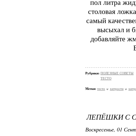
пол литра жид
столовая ложк
самый качестве
высыхал и б
добавляйте жм
Рубрики:
ПОЛЕЗНЫЕ СОВЕТЫ
ТЕСТО
Метки:
тесто
хитрости
хитр
ЛЕПЁШКИ С 
Воскресенье, 01 Сент