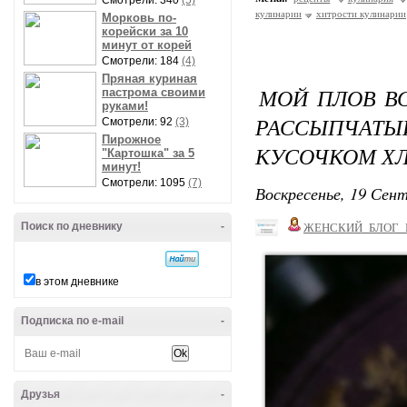
Смотрели: 340
(5)
кулинарии
хитрости кулинарии
Морковь по-
корейски за 10
минут от корей
Смотрели: 184
(4)
Пряная куриная
МОЙ ПЛОВ В
пастрома своими
руками!
РАССЫПЧА
Смотрели: 92
(3)
Пирожное
КУСОЧКОМ Х
"Картошка" за 5
минут!
Смотрели: 1095
(7)
Воскресенье, 19 Сент
Поиск по дневнику
-
ЖЕНСКИЙ_БЛОГ_
в этом дневнике
Подписка по e-mail
-
Друзья
-