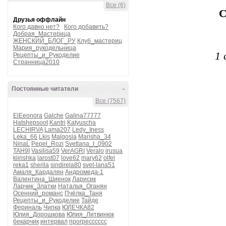
Все (6)
С
Друзья оффлайн
Кого давно нет?
Кого добавить?
Добрая_Мастерица
ЖЕНСКИЙ_БЛОГ_РУ
Клуб_мастериц
Мария_рукодельница
1 
Рецепты_и_Рукоделие
Странница2010
Постоянные читатели
-
Все (7567)
ElEeonora
Galche
Galina77777
Hatshepsoot
Kantri
Katyuscha
LECHIRVA
Lama207
Ledy_Iness
Leka_66
Lkis
Malgosia
Marisha_34
NinaL
Pepel_Rozi
Svetlana_I_0902
TAH9I
Vasilisa59
VerAGRI
Veralo
irusua
kiirishka
larost07
love62
mary62
olfel
reka1
sherila
sindirela80
svet-lana51
Амаля_Кардалян
Андромеда-1
Валентина_Шиенок
Ларисик
Ларчик_Златки
Наталья_Оганян
Осенний_романс
Пчёлка_Таня
Рецепты_и_Рукоделие
Тайде
Фериналь
Чипка
ЮЛЕЧКА82
Юлия_Дорошкова
Юлия_Литвинюк
бекарчик
интервал
прогресссссс