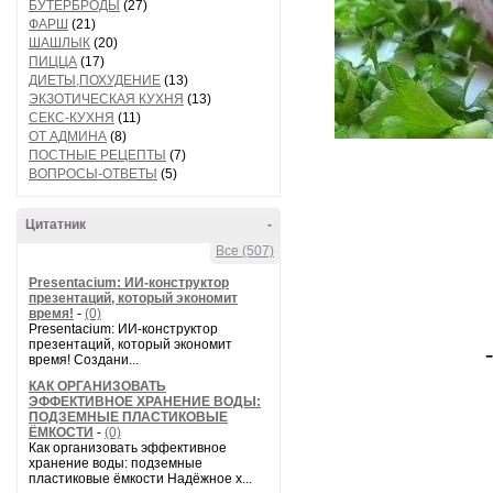
БУТЕРБРОДЫ
(27)
ФАРШ
(21)
ШАШЛЫК
(20)
ПИЦЦА
(17)
ДИЕТЫ,ПОХУДЕНИЕ
(13)
ЭКЗОТИЧЕСКАЯ КУХНЯ
(13)
СЕКС-КУХНЯ
(11)
ОТ АДМИНА
(8)
ПОСТНЫЕ РЕЦЕПТЫ
(7)
ВОПРОСЫ-ОТВЕТЫ
(5)
Цитатник
-
Все (507)
Presentacium: ИИ‑конструктор
презентаций, который экономит
время!
-
(0)
Presentacium: ИИ‑конструктор
презентаций, который экономит
время! Создани...
КАК ОРГАНИЗОВАТЬ
ЭФФЕКТИВНОЕ ХРАНЕНИЕ ВОДЫ:
ПОДЗЕМНЫЕ ПЛАСТИКОВЫЕ
ЁМКОСТИ
-
(0)
Как организовать эффективное
хранение воды: подземные
пластиковые ёмкости Надёжное х...