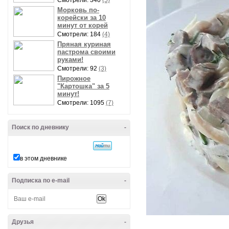
Смотрели: 340
(5)
Морковь по-
корейски за 10
минут от корей
Смотрели: 184
(4)
Пряная куриная
пастрома своими
руками!
Смотрели: 92
(3)
Пирожное
"Картошка" за 5
минут!
Смотрели: 1095
(7)
Поиск по дневнику
-
в этом дневнике
Подписка по e-mail
-
Друзья
-