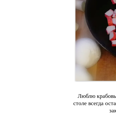
Люблю крабовы
столе всегда ост
за