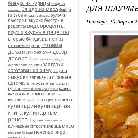
блюда из курицы
блюда из
ДЛЯ ШАУРМ
блюда из мяса
блюда
макарон
булочки
из рыбы
блюда из фарша
Четверг, 10 Апреля 2
быстро и вкусно
быстрые
видеорецепты
рецепты
вкусные рецепты
вкусно
выпечка
вторые блюда
готовим
готовим вкусно
дома
десерт
грузинская кухня
десерты
диетические блюда
завтраки
диетические рецепты
заготовки на зиму
закуска
закуски
запеканки
игровые
автоматы
игровые автоматы
вулкан
казино
итальянская кухня
к чаю
как приготовить
вулкан
котлеты
картофель
консервация
кулинария
кулинарная
книга
кулинарные
рецепты
кулинарные советы
мясо
курица
кулинарные хитрости
печенье
пирог
первые блюда