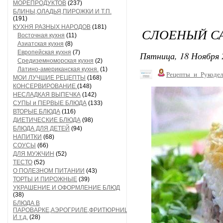
МОРЕПРОДУКТОВ
(237)
БЛИНЫ,ОЛАДЬЯ,ПИРОЖКИ И Т.П.
(191)
КУХНЯ РАЗНЫХ НАРОДОВ
(181)
СЛОЕНЫЙ СА
Восточная кухня
(11)
Азиатская кухня
(8)
Европейская кухня
(7)
Пятница, 18 Ноября 
Средиземноморская кухня
(2)
Латино-американская кухня.
(1)
Рецепты_и_Рукодел
МОИ ЛУЧШИЕ РЕЦЕПТЫ
(168)
КОНСЕРВИРОВАНИЕ
(148)
НЕСЛАДКАЯ ВЫПЕЧКА
(142)
СУПЫ и ПЕРВЫЕ БЛЮДА
(133)
ВТОРЫЕ БЛЮДА
(116)
ДИЕТИЧЕСКИЕ БЛЮДА
(98)
БЛЮДА ДЛЯ ДЕТЕЙ
(94)
НАПИТКИ
(68)
СОУСЫ
(66)
ДЛЯ МУЖЧИН
(52)
ТЕСТО
(52)
О ПОЛЕЗНОМ ПИТАНИИ
(43)
ТОРТЫ И ПИРОЖНЫЕ
(39)
УКРАШЕНИЕ И ОФОРМЛЕНИЕ БЛЮД
(38)
БЛЮДА В
ПАРОВАРКЕ,АЭРОГРИЛЕ,ФРИТЮРНИЦЕ
И т.д.
(28)