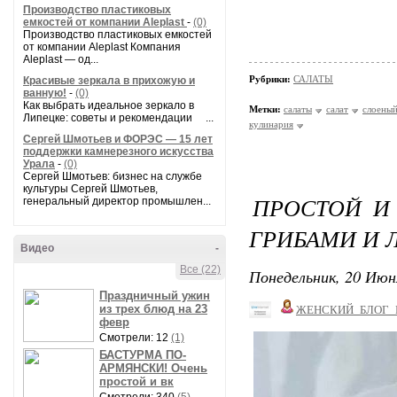
Производство пластиковых
емкостей от компании Aleplast
-
(0)
Производство пластиковых емкостей
от компании Aleplast Компания
Aleplast — од...
Рубрики:
САЛАТЫ
Красивые зеркала в прихожую и
ванную!
-
(0)
Как выбрать идеальное зеркало в
Метки:
салаты
салат
слоеный
Липецке: советы и рекомендации ...
кулинария
Сергей Шмотьев и ФОРЭС — 15 лет
поддержки камнерезного искусства
Урала
-
(0)
Сергей Шмотьев: бизнес на службе
культуры Сергей Шмотьев,
ПРОСТОЙ И
генеральный директор промышлен...
ГРИБАМИ И 
Видео
-
Все (22)
Понедельник, 20 Июн
Праздничный ужин
из трех блюд на 23
ЖЕНСКИЙ_БЛОГ_
февр
Смотрели: 12
(1)
БАСТУРМА ПО-
АРМЯНСКИ! Очень
простой и вк