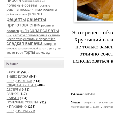
пироги
пирожки
пирожные
полезные советы
постные
праздничные рецепты
рецепты
рецепт
рейтинги казино
рецепты
рецепты
приготовления
рецепты
салаты
салат
рыба
салатов
Этот рецепт обя
скачать
секреты приготовления
сало
Хрустящий сала
бесплатно
скачать с depositfiles
сладкая выпечка
сладкое
не только замен
суп
супы
слоеные салаты
слоеный салат
торт
торты
шоколад
тесто
отлично соче
использоваться 
Рубрики
-
ЗАКУСКИ
(593)
ВИДЕО-КУХНЯ
(548)
БЛЮДА ИЗ МЯСА
(514)
СЛАДКАЯ ВЫПЕЧКА
(484)
ДЕСЕРТЫ
(471)
РАЗНОЕ
(417)
Рубрики:
САЛАТЫ
САЛАТЫ
(364)
ПОЛЕЗНЫЕ СОВЕТЫ
(291)
Метки:
рецепты
кулинар
К ПРАЗДНИКУ
(273)
приготовления
салат
салат и
БЛЮДА ИЗ РЫБЫ и