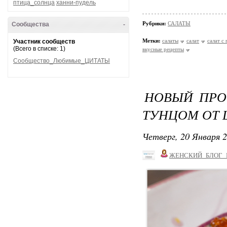
птица_солнца
ханни-пудель
Рубрики:
САЛАТЫ
Сообщества
-
Метки:
салаты
салат
салат с
Участник сообществ
(Всего в списке: 1)
вкусные рецепты
Сообщество_Любимые_ЦИТАТЫ
НОВЫЙ ПРО
ТУНЦОМ ОТ 
Четверг, 20 Января 2
ЖЕНСКИЙ_БЛОГ_