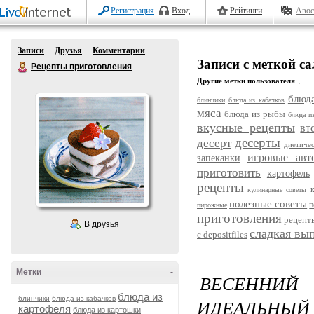
Регистрация
Вход
Рейтинги
Авос
Записи
Друзья
Комментарии
Записи с меткой са
Рецепты приготовления
Другие метки пользователя ↓
блюда
блинчики
блюда из кабачков
мяса
блюда из рыбы
блюда и
вкусные рецепты
вт
десерты
десерт
диетиче
игровые авт
запеканки
приготовить
картофель
рецепты
кулинарные советы
полезные советы
п
пирожные
приготовления
рецепт
В друзья
сладкая вы
с depositfiles
Метки
-
ВЕСЕННИ
блюда из
блинчики
блюда из кабачков
ИДЕАЛЬНЫЙ 
картофеля
блюда из картошки