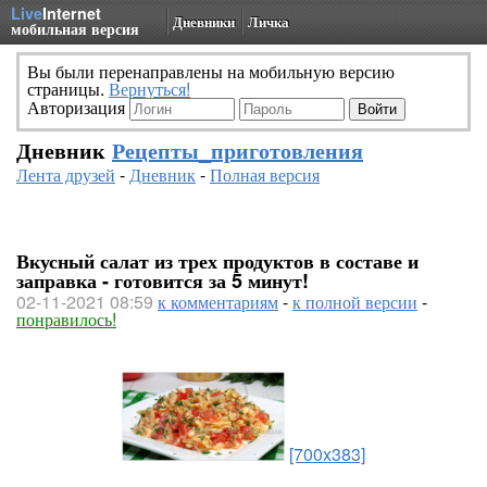
Live
Internet
Дневники
Личка
мобильная версия
Вы были перенаправлены на мобильную версию
страницы.
Вернуться!
Авторизация
Дневник
Рецепты_приготовления
Лента друзей
-
Дневник
-
Полная версия
Вкусный салат из трех продуктов в составе и
заправка - готовится за 5 минут!
02-11-2021 08:59
к комментариям
-
к полной версии
-
понравилось!
[700x383]