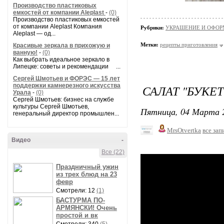
Производство пластиковых
емкостей от компании Aleplast
-
(0)
Производство пластиковых емкостей
от компании Aleplast Компания
Рубрики:
УКРАШЕНИЕ И ОФОР
Aleplast — од...
Метки:
рецепты приготовления
Красивые зеркала в прихожую и
ванную!
-
(0)
Как выбрать идеальное зеркало в
Липецке: советы и рекомендации ...
Сергей Шмотьев и ФОРЭС — 15 лет
поддержки камнерезного искусства
САЛАТ "БУКЕТ
Урала
-
(0)
Сергей Шмотьев: бизнес на службе
культуры Сергей Шмотьев,
Пятница, 04 Марта 2
генеральный директор промышлен...
MrsOtvertka
все зап
Видео
-
Все (22)
Праздничный ужин
из трех блюд на 23
февр
Смотрели: 12
(1)
БАСТУРМА ПО-
АРМЯНСКИ! Очень
простой и вк