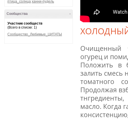
птица_солнца
ханни-пудель
Сообщества
-
Участник сообществ
ХОЛОДНЫЙ
(Всего в списке: 1)
Сообщество_Любимые_ЦИТАТЫ
Очищенный ч
огурец и поми
Положить в б
залить смесь
томатного с
Продолжая вз
тнгредиенты,
масло. Когда 
консистенцию,