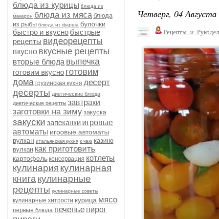
блюда из курицы
блюда из
Четверг, 04 Августа 
блюда из мяса
блюда
макарон
булочки
из рыбы
блюда из фарша
быстро и вкусно
быстрые
Рецепты_и_Рукодел
видеорецепты
рецепты
вкусные рецепты
вкусно
выпечка
вторые блюда
готовим
готовим вкусно
дома
десерт
грузинская кухня
десерты
диетические блюда
завтраки
диетические рецепты
заготовки на зиму
закуска
закуски
запеканки
игровые
автоматы
игровые автоматы
вулкан
казино
итальянская кухня
к чаю
как приготовить
вулкан
котлеты
картофель
консервация
кулинария
кулинарная
книга
кулинарные
рецепты
кулинарные советы
мясо
курица
кулинарные хитрости
печенье
пирог
первые блюда