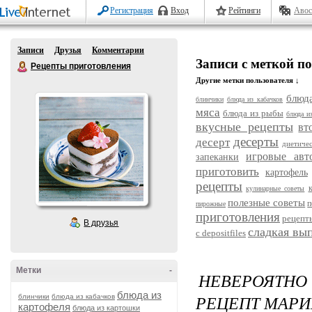
Регистрация
Вход
Рейтинги
Авос
Записи
Друзья
Комментарии
Записи с меткой 
Рецепты приготовления
Другие метки пользователя ↓
блюда
блинчики
блюда из кабачков
мяса
блюда из рыбы
блюда и
вкусные рецепты
вт
десерты
десерт
диетиче
игровые авт
запеканки
приготовить
картофель
рецепты
кулинарные советы
полезные советы
п
пирожные
приготовления
рецепт
В друзья
сладкая вы
с depositfiles
Метки
-
НЕВЕРОЯТНО
блюда из
РЕЦЕПТ МАРИ
блинчики
блюда из кабачков
картофеля
блюда из картошки