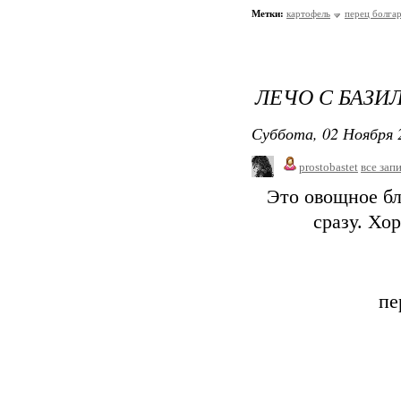
Метки:
картофель
перец болга
ЛЕЧО С БАЗИ
Суббота, 02 Ноября 
prostobastet
все зап
Это овощное бл
сразу. Хо
пе