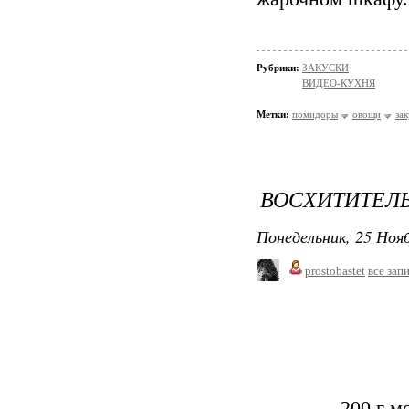
Рубрики:
ЗАКУСКИ
ВИДЕО-КУХНЯ
Метки:
помидоры
овощи
за
ВОСХИТИТЕЛ
Понедельник, 25 Нояб
prostobastet
все зап
200 г м