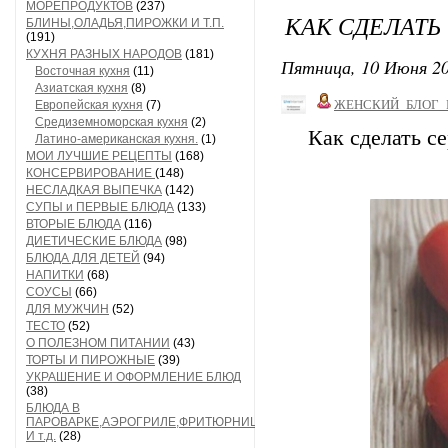
МОРЕПРОДУКТОВ
(237)
КАК СДЕЛАТЬ
БЛИНЫ,ОЛАДЬЯ,ПИРОЖКИ И Т.П.
(191)
КУХНЯ РАЗНЫХ НАРОДОВ
(181)
Пятница, 10 Июня 20
Восточная кухня
(11)
Азиатская кухня
(8)
ЖЕНСКИЙ_БЛОГ_
Европейская кухня
(7)
Средиземноморская кухня
(2)
Как сделать се
Латино-американская кухня.
(1)
МОИ ЛУЧШИЕ РЕЦЕПТЫ
(168)
КОНСЕРВИРОВАНИЕ
(148)
НЕСЛАДКАЯ ВЫПЕЧКА
(142)
СУПЫ и ПЕРВЫЕ БЛЮДА
(133)
ВТОРЫЕ БЛЮДА
(116)
ДИЕТИЧЕСКИЕ БЛЮДА
(98)
БЛЮДА ДЛЯ ДЕТЕЙ
(94)
НАПИТКИ
(68)
СОУСЫ
(66)
ДЛЯ МУЖЧИН
(52)
ТЕСТО
(52)
О ПОЛЕЗНОМ ПИТАНИИ
(43)
ТОРТЫ И ПИРОЖНЫЕ
(39)
УКРАШЕНИЕ И ОФОРМЛЕНИЕ БЛЮД
(38)
БЛЮДА В
ПАРОВАРКЕ,АЭРОГРИЛЕ,ФРИТЮРНИЦЕ
И т.д.
(28)