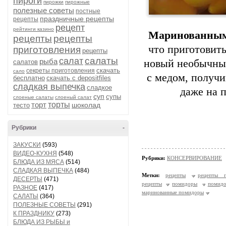
пироги
пирожки
пирожные
полезные советы
постные
праздничные рецепты
рецепты
рецепт
рейтинги казино
Маринованны
рецепты
рецепты
что приготовит
приготовления
рецепты
салаты
салат
рыба
новый необычны
салатов
скачать
секреты приготовления
сало
с медом, получи
бесплатно
скачать с depositfiles
сладкая выпечка
сладкое
даже на 
суп
супы
слоеные салаты
слоеный салат
торт
торты
шоколад
тесто
Рубрики
-
ЗАКУСКИ
(593)
ВИДЕО-КУХНЯ
(548)
Рубрики:
КОНСЕРВИРОВАНИЕ
БЛЮДА ИЗ МЯСА
(514)
СЛАДКАЯ ВЫПЕЧКА
(484)
Метки:
рецепты
рецепты п
ДЕСЕРТЫ
(471)
рецепты
помидоры
помид
РАЗНОЕ
(417)
маринованные помидоры
САЛАТЫ
(364)
ПОЛЕЗНЫЕ СОВЕТЫ
(291)
К ПРАЗДНИКУ
(273)
БЛЮДА ИЗ РЫБЫ и