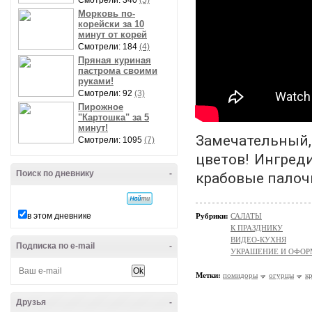
Смотрели: 340
(5)
Морковь по-
корейски за 10
минут от корей
Смотрели: 184
(4)
Пряная куриная
пастрома своими
руками!
Смотрели: 92
(3)
Пирожное
"Картошка" за 5
минут!
Замечательн
Смотрели: 1095
(7)
цветов!
Ингреди
Поиск по дневнику
-
крабовые палоч
в этом дневнике
Рубрики:
САЛАТЫ
К ПРАЗДНИКУ
ВИДЕО-КУХНЯ
Подписка по e-mail
-
УКРАШЕНИЕ И ОФОР
Метки:
помидоры
огурцы
к
Друзья
-