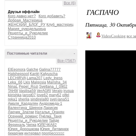
Все (6)
ГАСПАЧО
Друзья оффлайн
Кого давно нет?
Кого добавить?
Добрая_Мастерица
Пятница, 30 Октября
ЖЕНСКИЙ_БЛОГ_РУ
Клуб_мастериц
Мария_рукодельница
Рецепты_и_Рукоделие
VideoCooking
все з
Странница2010
Постоянные читатели
-
Все (7567)
ElEeonora
Galche
Galina77777
Hatshepsoot
Kantri
Katyuscha
LECHIRVA
Lama207
Ledy_Iness
Leka_66
Lkis
Malgosia
Marisha_34
NinaL
Pepel_Rozi
Svetlana_I_0902
TAH9I
Vasilisa59
VerAGRI
Veralo
irusua
kiirishka
larost07
love62
mary62
olfel
reka1
sherila
sindirela80
svet-lana51
Амаля_Кардалян
Андромеда-1
Валентина_Шиенок
Ларисик
Ларчик_Златки
Наталья_Оганян
Осенний_романс
Пчёлка_Таня
Рецепты_и_Рукоделие
Тайде
Фериналь
Чипка
ЮЛЕЧКА82
Юлия_Дорошкова
Юлия_Литвинюк
бекарчик
интервал
прогресссссс