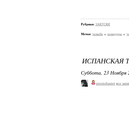
Рубрики:
ЗАКУСКИ
Метки:
чизкейк
помидоры
ч
ИСПАНСКАЯ 
Суббота, 23 Ноября 
prostobastet
все зап