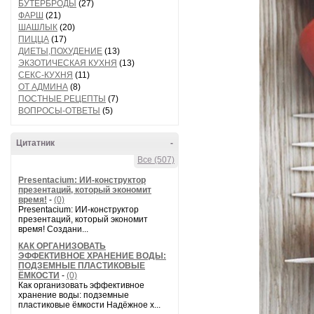
БУТЕРБРОДЫ
(27)
ФАРШ
(21)
ШАШЛЫК
(20)
ПИЦЦА
(17)
ДИЕТЫ,ПОХУДЕНИЕ
(13)
ЭКЗОТИЧЕСКАЯ КУХНЯ
(13)
СЕКС-КУХНЯ
(11)
ОТ АДМИНА
(8)
ПОСТНЫЕ РЕЦЕПТЫ
(7)
ВОПРОСЫ-ОТВЕТЫ
(5)
Цитатник
-
Все (507)
Presentacium: ИИ‑конструктор
презентаций, который экономит
время!
-
(0)
Presentacium: ИИ‑конструктор
презентаций, который экономит
время! Создани...
КАК ОРГАНИЗОВАТЬ
ЭФФЕКТИВНОЕ ХРАНЕНИЕ ВОДЫ:
ПОДЗЕМНЫЕ ПЛАСТИКОВЫЕ
ЁМКОСТИ
-
(0)
Как организовать эффективное
хранение воды: подземные
пластиковые ёмкости Надёжное х...