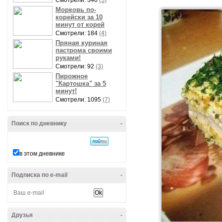
Смотрели: 340
(5)
Морковь по-
корейски за 10
минут от корей
Смотрели: 184
(4)
Пряная куриная
пастрома своими
руками!
Смотрели: 92
(3)
Пирожное
"Картошка" за 5
минут!
Смотрели: 1095
(7)
Поиск по дневнику
-
в этом дневнике
Подписка по e-mail
-
Друзья
-