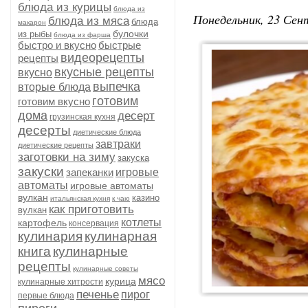
блюда из курицы
блюда из
Понедельник, 23 Сент
блюда из мяса
блюда
макарон
булочки
из рыбы
блюда из фарша
быстро и вкусно
быстрые
видеорецепты
рецепты
вкусные рецепты
вкусно
выпечка
вторые блюда
готовим
готовим вкусно
дома
десерт
грузинская кухня
десерты
диетические блюда
завтраки
диетические рецепты
заготовки на зиму
закуска
закуски
запеканки
игровые
автоматы
игровые автоматы
вулкан
казино
итальянская кухня
к чаю
как приготовить
вулкан
котлеты
картофель
консервация
кулинария
кулинарная
книга
кулинарные
рецепты
кулинарные советы
мясо
курица
кулинарные хитрости
печенье
пирог
первые блюда