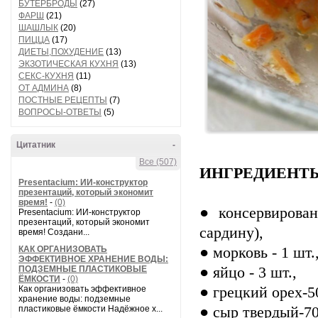
БУТЕРБРОДЫ
(27)
ФАРШ
(21)
ШАШЛЫК
(20)
ПИЦЦА
(17)
ДИЕТЫ,ПОХУДЕНИЕ
(13)
ЭКЗОТИЧЕСКАЯ КУХНЯ
(13)
СЕКС-КУХНЯ
(11)
ОТ АДМИНА
(8)
ПОСТНЫЕ РЕЦЕПТЫ
(7)
ВОПРОСЫ-ОТВЕТЫ
(5)
Цитатник
-
Все (507)
ИНГРЕДИЕНТ
Presentacium: ИИ‑конструктор
презентаций, который экономит
время!
-
(0)
● консервирован
Presentacium: ИИ‑конструктор
презентаций, который экономит
сардину),
время! Создани...
КАК ОРГАНИЗОВАТЬ
● морковь - 1 шт.
ЭФФЕКТИВНОЕ ХРАНЕНИЕ ВОДЫ:
ПОДЗЕМНЫЕ ПЛАСТИКОВЫЕ
● яйцо - 3 шт.,
ЁМКОСТИ
-
(0)
Как организовать эффективное
● грецкий орех-50
хранение воды: подземные
пластиковые ёмкости Надёжное х...
● сыр твердый-70