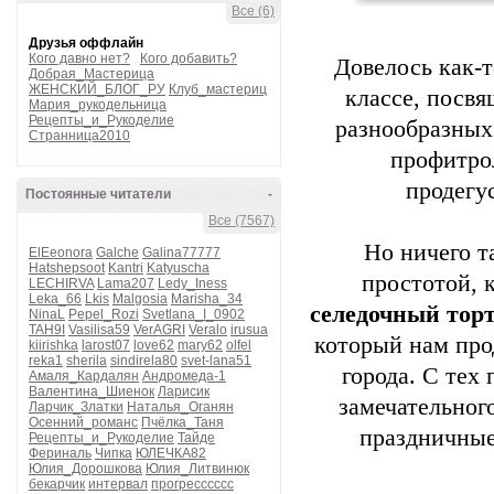
Все (6)
Друзья оффлайн
Кого давно нет?
Кого добавить?
Довелось как-т
Добрая_Мастерица
ЖЕНСКИЙ_БЛОГ_РУ
Клуб_мастериц
классе, посв
Мария_рукодельница
Рецепты_и_Рукоделие
разнообразных 
Странница2010
профитро
продегу
Постоянные читатели
-
Все (7567)
Но ничего т
ElEeonora
Galche
Galina77777
Hatshepsoot
Kantri
Katyuscha
простотой, 
LECHIRVA
Lama207
Ledy_Iness
Leka_66
Lkis
Malgosia
Marisha_34
селедочный тор
NinaL
Pepel_Rozi
Svetlana_I_0902
TAH9I
Vasilisa59
VerAGRI
Veralo
irusua
который нам про
kiirishka
larost07
love62
mary62
olfel
reka1
sherila
sindirela80
svet-lana51
города. С тех
Амаля_Кардалян
Андромеда-1
Валентина_Шиенок
Ларисик
замечательног
Ларчик_Златки
Наталья_Оганян
Осенний_романс
Пчёлка_Таня
праздничные
Рецепты_и_Рукоделие
Тайде
Фериналь
Чипка
ЮЛЕЧКА82
Юлия_Дорошкова
Юлия_Литвинюк
бекарчик
интервал
прогресссссс