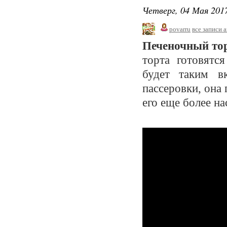
Четверг, 04 Мая 2017
povarru
все записи 
Печеночный то
торта готовятс
будет таким в
пассеровки, она
его еще более н