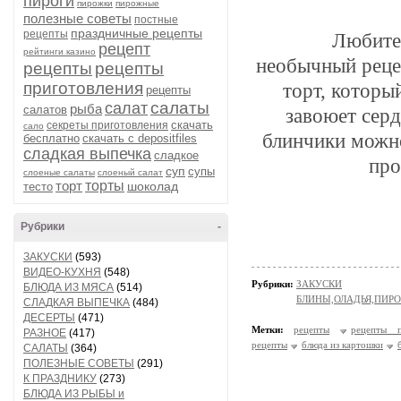
пироги
пирожки
пирожные
полезные советы
постные
праздничные рецепты
рецепты
	Любителям картофеля непременно понравится этот 
рецепт
рейтинги казино
необычный реце
рецепты
рецепты
приготовления
торт, которы
рецепты
салаты
салат
рыба
салатов
завоюет сер
скачать
секреты приготовления
сало
блинчики можно 
бесплатно
скачать с depositfiles
сладкая выпечка
сладкое
про
суп
супы
слоеные салаты
слоеный салат
торт
торты
шоколад
тесто
Рубрики
-
ЗАКУСКИ
(593)
ВИДЕО-КУХНЯ
(548)
Рубрики:
ЗАКУСКИ
БЛЮДА ИЗ МЯСА
(514)
БЛИНЫ,ОЛАДЬЯ,ПИРО
СЛАДКАЯ ВЫПЕЧКА
(484)
ДЕСЕРТЫ
(471)
Метки:
рецепты
рецепты п
РАЗНОЕ
(417)
рецепты
блюда из картошки
САЛАТЫ
(364)
ПОЛЕЗНЫЕ СОВЕТЫ
(291)
К ПРАЗДНИКУ
(273)
БЛЮДА ИЗ РЫБЫ и