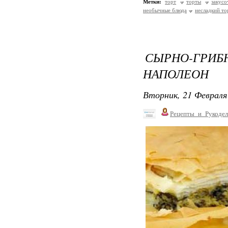
Метки:
торт
торты
закус
необычные блюда
несладкий то
СЫРНО-ГР
НАПОЛЕОН
Вторник, 21 Февраля 
Рецепты_и_Рукодел