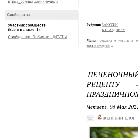
птица_солнца
ханни-пудель
Сообщества
-
Рубрики:
ЗАКУСКИ
Участник сообществ
(Всего в списке: 1)
К ПРАЗДНИКУ
Сообщество_Любимые_ЦИТАТЫ
Метки:
рецепты
кулинария
торт с селедкой
ПЕЧЕНОЧН
РЕЦЕПТУ
ПРАЗДНИЧНО
Четверг, 06 Мая 2021
ЖЕНСКИЙ_БЛОГ_