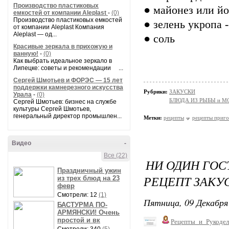
Производство пластиковых
● майонез или йог
емкостей от компании Aleplast
-
(0)
Производство пластиковых емкостей
● зелень укропа -
от компании Aleplast Компания
Aleplast — од...
● соль
Красивые зеркала в прихожую и
ванную!
-
(0)
Как выбрать идеальное зеркало в
Липецке: советы и рекомендации ...
Сергей Шмотьев и ФОРЭС — 15 лет
поддержки камнерезного искусства
Рубрики:
ЗАКУСКИ
Урала
-
(0)
БЛЮДА ИЗ РЫБЫ и 
Сергей Шмотьев: бизнес на службе
культуры Сергей Шмотьев,
генеральный директор промышлен...
Метки:
рецепты
рецепты приго
Видео
-
Все (22)
НИ ОДИН ГОС
Праздничный ужин
РЕЦЕПТ ЗАКУС
из трех блюд на 23
февр
Смотрели: 12
(1)
Пятница, 09 Декабря 
БАСТУРМА ПО-
АРМЯНСКИ! Очень
простой и вк
Рецепты_и_Рукодел