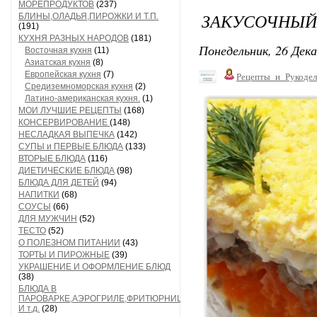
МОРЕПРОДУКТОВ
(237)
ЗАКУСОЧНЫЙ
БЛИНЫ,ОЛАДЬЯ,ПИРОЖКИ И Т.П.
(191)
КУХНЯ РАЗНЫХ НАРОДОВ
(181)
Понедельник, 26 Дека
Восточная кухня
(11)
Азиатская кухня
(8)
Европейская кухня
(7)
Рецепты_и_Рукодел
Средиземноморская кухня
(2)
Латино-американская кухня.
(1)
МОИ ЛУЧШИЕ РЕЦЕПТЫ
(168)
КОНСЕРВИРОВАНИЕ
(148)
НЕСЛАДКАЯ ВЫПЕЧКА
(142)
СУПЫ и ПЕРВЫЕ БЛЮДА
(133)
ВТОРЫЕ БЛЮДА
(116)
ДИЕТИЧЕСКИЕ БЛЮДА
(98)
БЛЮДА ДЛЯ ДЕТЕЙ
(94)
НАПИТКИ
(68)
СОУСЫ
(66)
ДЛЯ МУЖЧИН
(52)
ТЕСТО
(52)
О ПОЛЕЗНОМ ПИТАНИИ
(43)
ТОРТЫ И ПИРОЖНЫЕ
(39)
УКРАШЕНИЕ И ОФОРМЛЕНИЕ БЛЮД
(38)
БЛЮДА В
ПАРОВАРКЕ,АЭРОГРИЛЕ,ФРИТЮРНИЦЕ
И т.д.
(28)