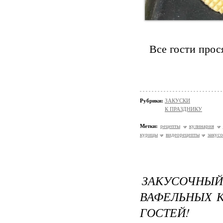
Все гости про
Рубрики:
ЗАКУСКИ
К ПРАЗДНИКУ
Метки:
рецепты
кулинария
курицы
видеорецепты
закус
ЗАКУСОЧН
ВАФЕЛЬНЫХ К
ГОСТЕЙ!