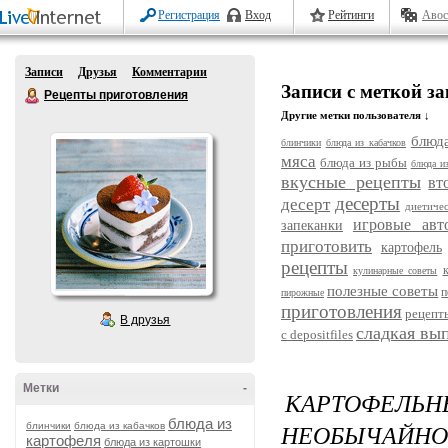
Регистрация
Вход
Рейтинги
Авос
Записи
Друзья
Комментарии
Записи с меткой з
Рецепты приготовления
Другие метки пользователя ↓
блюда
блинчики
блюда из кабачков
мяса
блюда из рыбы
блюда и
вкусные рецепты
вт
десерты
десерт
диетиче
игровые авт
запеканки
приготовить
картофель
рецепты
кулинарные советы
полезные советы
п
пирожные
приготовления
рецепт
В друзья
сладкая вы
с depositfiles
Метки
-
КАРТОФЕЛЬ
блюда из
НЕОБЫЧАЙНО 
блинчики
блюда из кабачков
картофеля
блюда из картошки