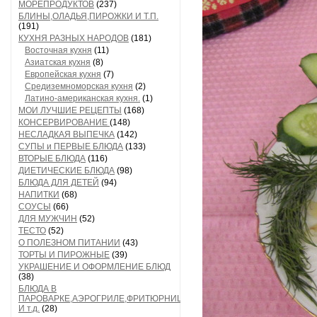
МОРЕПРОДУКТОВ
(237)
БЛИНЫ,ОЛАДЬЯ,ПИРОЖКИ И Т.П.
(191)
КУХНЯ РАЗНЫХ НАРОДОВ
(181)
Восточная кухня
(11)
Азиатская кухня
(8)
Европейская кухня
(7)
Средиземноморская кухня
(2)
Латино-американская кухня.
(1)
МОИ ЛУЧШИЕ РЕЦЕПТЫ
(168)
КОНСЕРВИРОВАНИЕ
(148)
НЕСЛАДКАЯ ВЫПЕЧКА
(142)
СУПЫ и ПЕРВЫЕ БЛЮДА
(133)
ВТОРЫЕ БЛЮДА
(116)
ДИЕТИЧЕСКИЕ БЛЮДА
(98)
БЛЮДА ДЛЯ ДЕТЕЙ
(94)
НАПИТКИ
(68)
СОУСЫ
(66)
ДЛЯ МУЖЧИН
(52)
ТЕСТО
(52)
О ПОЛЕЗНОМ ПИТАНИИ
(43)
ТОРТЫ И ПИРОЖНЫЕ
(39)
УКРАШЕНИЕ И ОФОРМЛЕНИЕ БЛЮД
(38)
БЛЮДА В
ПАРОВАРКЕ,АЭРОГРИЛЕ,ФРИТЮРНИЦЕ
И т.д.
(28)