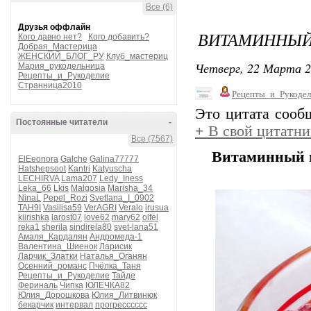
Все (6)
Друзья оффлайн
ВИТАМИННЫЙ
Кого давно нет?
Кого добавить?
Добрая_Мастерица
ЖЕНСКИЙ_БЛОГ_РУ
Клуб_мастериц
Четверг, 22 Марта 2
Мария_рукодельница
Рецепты_и_Рукоделие
Странница2010
Рецепты_и_Рукодел
Это цитата соо
Постоянные читатели
-
+
В свой цитатни
Все (7567)
Витаминный 
ElEeonora
Galche
Galina77777
Hatshepsoot
Kantri
Katyuscha
LECHIRVA
Lama207
Ledy_Iness
Leka_66
Lkis
Malgosia
Marisha_34
NinaL
Pepel_Rozi
Svetlana_I_0902
TAH9I
Vasilisa59
VerAGRI
Veralo
irusua
kiirishka
larost07
love62
mary62
olfel
reka1
sherila
sindirela80
svet-lana51
Амаля_Кардалян
Андромеда-1
Валентина_Шиенок
Ларисик
Ларчик_Златки
Наталья_Оганян
Осенний_романс
Пчёлка_Таня
Рецепты_и_Рукоделие
Тайде
Фериналь
Чипка
ЮЛЕЧКА82
Юлия_Дорошкова
Юлия_Литвинюк
бекарчик
интервал
прогресссссс