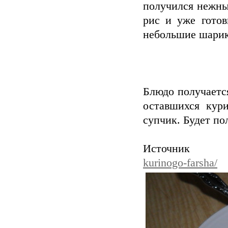
получился нежны
рис и уже гото
небольшие шарики
Блюдо получается
оставшихся кур
супчик. Будет по
Источни
kurinogo-farsha/