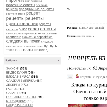
пироги
пирожки
пирожные
полезные советы
постные
«
праздничные рецепты
рецепты
рецепт
рейтинги казино
рецепты
рецепты
приготовления
рецепты
салаты
Рубрики:
БЛЮДА ДЛЯ ДЕТЕЙ
салат
рыба
салатов
скачать
секреты приготовления
сало
Метки:
ячневая каша
бесплатно
скачать с depositfiles
сладкая выпечка
сладкое
суп
супы
слоеные салаты
слоеный салат
торт
торты
шоколад
тесто
ШНИЦЕЛЬ ИЗ
Рубрики
-
Понедельник, 02 Апре
ЗАКУСКИ
(593)
ВИДЕО-КУХНЯ
(548)
БЛЮДА ИЗ МЯСА
(514)
Рецепты_и_Рукодел
СЛАДКАЯ ВЫПЕЧКА
(484)
Блюда из куриц
ДЕСЕРТЫ
(471)
РАЗНОЕ
(417)
Очень сытный,
САЛАТЫ
(364)
ПОЛЕЗНЫЕ СОВЕТЫ
(291)
только взр
К ПРАЗДНИКУ
(273)
БЛЮДА ИЗ РЫБЫ и