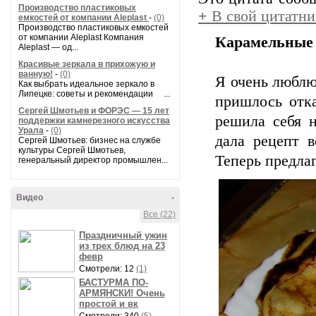
Производство пластиковых
+
В свой цитатни
емкостей от компании Aleplast
-
(0)
Производство пластиковых емкостей
от компании Aleplast Компания
Карамельные 
Aleplast — од...
Красивые зеркала в прихожую и
ванную!
-
(0)
Я очень люблю
Как выбрать идеальное зеркало в
Липецке: советы и рекомендации ...
пришлось отка
Сергей Шмотьев и ФОРЭС — 15 лет
решила себя н
поддержки камнерезного искусства
Урала
-
(0)
дала рецепт в
Сергей Шмотьев: бизнес на службе
культуры Сергей Шмотьев,
Теперь предлаг
генеральный директор промышлен...
Видео
-
Все (22)
Праздничный ужин
из трех блюд на 23
февр
Смотрели: 12
(1)
БАСТУРМА ПО-
АРМЯНСКИ! Очень
простой и вк