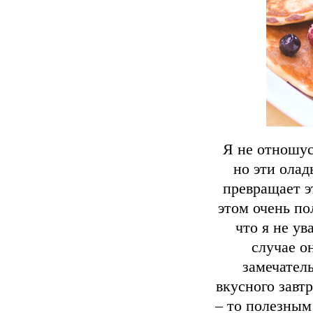
Я не отношус
но эти ола
превращает э
этом очень по
что я не ув
случае о
замечател
вкусного завт
– то полезным