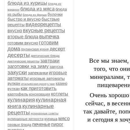
блюда из курицы
блюда из
блюда из мяса
блюда
макарон
булочки
из рыбы
блюда из фарша
быстро и вкусно
быстрые
видеорецепты
рецепты
вкусные рецепты
вкусно
выпечка
вторые блюда
готовим
готовим вкусно
дома
десерт
грузинская кухня
десерты
диетические блюда
Все мы знаем,
завтраки
диетические рецепты
заготовки на зиму
закуска
того, что о
закуски
запеканки
игровые
минералами, т
автоматы
игровые автоматы
вулкан
казино
пищеварени
итальянская кухня
к чаю
как приготовить
вулкан
котлеты
картофель
Очень хорошо 
консервация
кулинария
кулинарная
сейчас, в весен
книга
кулинарные
так давайте, по
рецепты
кулинарные советы
мясо
и сегодня я х
курица
кулинарные хитрости
печенье
пирог
первые блюда