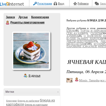
Регистрация
Вход
Рейтинги
Авос
Записи
Друзья
Комментарии
Выбрана рубрика
БЛЮДА ДЛЯ 
Рецепты приготовления
Другие рубрики в этом дневни
БЛЮД
(38),
ТОРТЫ И ПИРОЖН
СЕКС-КУХНЯ
(11),
САЛАТЫ
(36
АДМИНА
(8),
О ПОЛЕЗНОМ П
КУХНЯ РАЗНЫХ НАРОДОВ
(1
ДИЕТЫ,ПОХУДЕНИЕ
(13),
ДИЕ
ВИДЕО-КУХНЯ
(548),
БУТЕРБР
ПАРОВАРКЕ,АЭРОГРИЛЕ,ФРИТЮ
ЯЧНЕВАЯ КАШ
Пятница, 06 Апреля 2
В друзья
Missis_Tanusha
все 
Метки
-
блюда из
блинчики
блюда из кабачков
картофеля
блюда из картошки