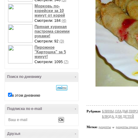
Смотрели: 340
(5)
Морковь по-
корейски за 10
минут от корей
Смотрели: 184
(4)
Пряная куриная
пастрома своими
руками!
Смотрели: 92
(3)
Пирожное
"Картошка" за 5
минут!
Смотрели: 1095
(7)
Поиск по дневнику
-
в этом дневнике
Подписка по e-mail
-
Рубрики:
БЛИНЫ,ОЛАДЬЯ,ПИРО
БЛЮДА ДЛЯ ДЕТЕЙ
Метки:
рецепты
рецепты приго
Друзья
-