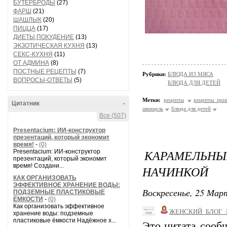
БУТЕРБРОДЫ
(27)
ФАРШ
(21)
ШАШЛЫК
(20)
ПИЦЦА
(17)
ДИЕТЫ,ПОХУДЕНИЕ
(13)
ЭКЗОТИЧЕСКАЯ КУХНЯ
(13)
СЕКС-КУХНЯ
(11)
ОТ АДМИНА
(8)
ПОСТНЫЕ РЕЦЕПТЫ
(7)
Рубрики:
БЛЮДА ИЗ МЯСА
ВОПРОСЫ-ОТВЕТЫ
(5)
БЛЮДА ДЛЯ ДЕТЕЙ
Метки:
рецепты
рецепты при
Цитатник
-
шницель
блюда для детей
Все (507)
Presentacium: ИИ‑конструктор
презентаций, который экономит
время!
-
(0)
КАРАМЕЛЬН
Presentacium: ИИ‑конструктор
презентаций, который экономит
время! Создани...
НАЧИНКОЙ
КАК ОРГАНИЗОВАТЬ
ЭФФЕКТИВНОЕ ХРАНЕНИЕ ВОДЫ:
Воскресенье, 25 Март
ПОДЗЕМНЫЕ ПЛАСТИКОВЫЕ
ЁМКОСТИ
-
(0)
Как организовать эффективное
ЖЕНСКИЙ_БЛОГ_
хранение воды: подземные
пластиковые ёмкости Надёжное х...
Это цитата соо