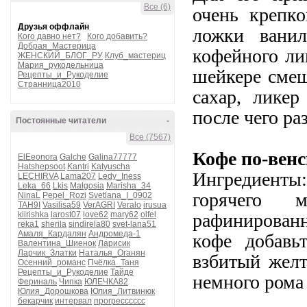
Все (6)
очень крепко
Друзья оффлайн
ложки ванил
Кого давно нет?
Кого добавить?
Добрая_Мастерица
кофейного ли
ЖЕНСКИЙ_БЛОГ_РУ
Клуб_мастериц
Мария_рукодельница
шейкере смеш
Рецепты_и_Рукоделие
Странница2010
сахар, ликер
после чего ра
Постоянные читатели
-
Все (7567)
Кофе по-вен
ElEeonora
Galche
Galina77777
Hatshepsoot
Kantri
Katyuscha
Ингредиенты:
LECHIRVA
Lama207
Ledy_Iness
Leka_66
Lkis
Malgosia
Marisha_34
горячего 
NinaL
Pepel_Rozi
Svetlana_I_0902
TAH9I
Vasilisa59
VerAGRI
Veralo
irusua
kiirishka
larost07
love62
mary62
olfel
рафинированн
reka1
sherila
sindirela80
svet-lana51
Амаля_Кардалян
Андромеда-1
кофе добавь
Валентина_Шиенок
Ларисик
Ларчик_Златки
Наталья_Оганян
взбитый желт
Осенний_романс
Пчёлка_Таня
Рецепты_и_Рукоделие
Тайде
немного рома 
Фериналь
Чипка
ЮЛЕЧКА82
Юлия_Дорошкова
Юлия_Литвинюк
бекарчик
интервал
прогресссссс