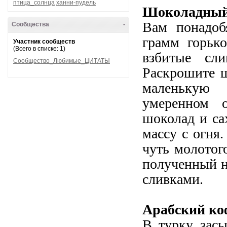
птица_солнца
ханни-пудель
Шоколадный 
Вам понадоб
Сообщества
-
грамм горько
Участник сообществ
(Всего в списке: 1)
взбитые сли
Сообщество_Любимые_ЦИТАТЫ
Раскрошите ш
маленькую 
умеренном о
шоколад и са
массу с огня.
чуть молотог
полученный н
сливками.
Арабский ко
В турку засы