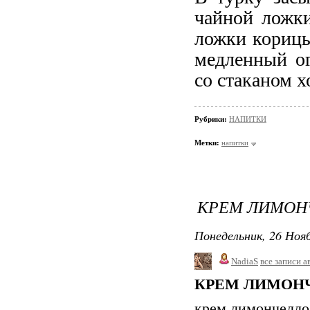
чайной ложки
ложки корицы
медленный ог
со стаканом х
Рубрики:
НАПИТКИ
Метки:
напитки
КРЕМ ЛИМОН
Понедельник, 26 Нояб
NadiaS
все записи а
КРЕМ ЛИМОН
крем лимончелло