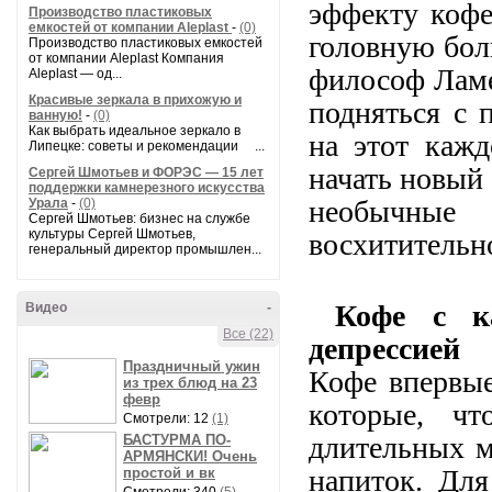
эффекту кофе
Производство пластиковых
емкостей от компании Aleplast
-
(0)
головную боль
Производство пластиковых емкостей
от компании Aleplast Компания
философ Ламе
Aleplast — од...
Красивые зеркала в прихожую и
подняться с 
ванную!
-
(0)
Как выбрать идеальное зеркало в
на этот кажд
Липецке: советы и рекомендации ...
начать новый
Сергей Шмотьев и ФОРЭС — 15 лет
поддержки камнерезного искусства
необычные
Урала
-
(0)
Сергей Шмотьев: бизнес на службе
культуры Сергей Шмотьев,
восхитительн
генеральный директор промышлен...
Кофе с к
Видео
-
Все (22)
депрессией
Праздничный ужин
Кофе впервые
из трех блюд на 23
февр
которые, чт
Смотрели: 12
(1)
длительных м
БАСТУРМА ПО-
АРМЯНСКИ! Очень
напиток. Для
простой и вк