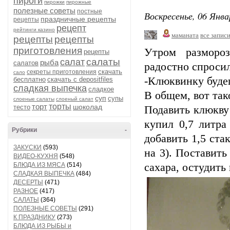
пироги
пирожки
пирожные
полезные советы
постные
Воскресенье, 06 Янва
праздничные рецепты
рецепты
рецепт
рейтинги казино
маманата
все запис
рецепты
рецепты
приготовления
Утром разморо
рецепты
салаты
салат
рыба
салатов
радостно спросил
скачать
секреты приготовления
сало
-Клюквинку буде
бесплатно
скачать с depositfiles
сладкая выпечка
сладкое
В общем, вот так
суп
супы
слоеные салаты
слоеный салат
торт
торты
шоколад
тесто
Подавить клюкву 
купил 0,7 литра
Рубрики
-
добавить 1,5 ста
ЗАКУСКИ
(593)
на 3). Поставить
ВИДЕО-КУХНЯ
(548)
БЛЮДА ИЗ МЯСА
(514)
сахара, остудить
СЛАДКАЯ ВЫПЕЧКА
(484)
ДЕСЕРТЫ
(471)
РАЗНОЕ
(417)
САЛАТЫ
(364)
ПОЛЕЗНЫЕ СОВЕТЫ
(291)
К ПРАЗДНИКУ
(273)
БЛЮДА ИЗ РЫБЫ и