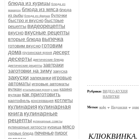
блюда из курицы
блюда из
блюда из мяса
блюда
макарон
булочки
из рыбы
блюда из фарша
быстро и вкусно
быстрые
видеорецепты
рецепты
вкусные рецепты
вкусно
выпечка
вторые блюда
готовим
готовим вкусно
дома
десерт
грузинская кухня
десерты
диетические блюда
завтраки
диетические рецепты
заготовки на зиму
закуска
закуски
запеканки
игровые
автоматы
игровые автоматы
вулкан
казино
итальянская кухня
к чаю
Рубрики:
ВИДЕО-КУХНЯ
как приготовить
вулкан
НАПИТКИ
котлеты
картофель
консервация
кулинария
кулинарная
Метки:
кофе
Индонезия
циве
книга
кулинарные
рецепты
кулинарные советы
мясо
курица
кулинарные хитрости
печенье
пирог
КЛЮКВИНКА. 
первые блюда