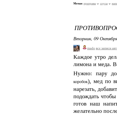
Метки:
приправы
соусы
нап
ПРОТИВОПРО
Вторник, 09 Октября
mado
все записи ав
Каждое утро дел
лимона и меда. В
Нужно: пару до
), мед по 
коробок
нарезать, добави
подождать чтобы 
готов наш напи
желательно после