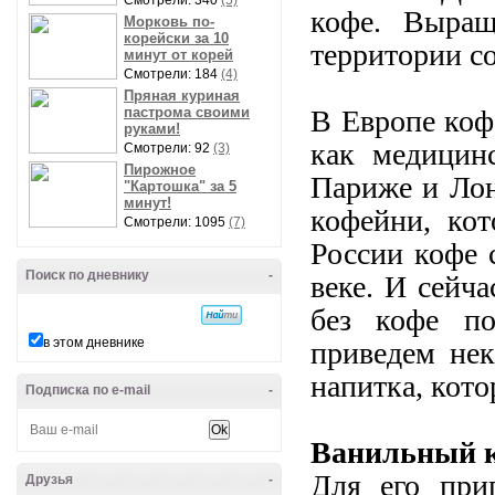
Смотрели: 340
(5)
кофе. Выращ
Морковь по-
корейски за 10
территории с
минут от корей
Смотрели: 184
(4)
Пряная куриная
пастрома своими
В Европе кофе
руками!
как медицинс
Смотрели: 92
(3)
Пирожное
Париже и Лон
"Картошка" за 5
минут!
кофейни, ко
Смотрели: 1095
(7)
России кофе 
Поиск по дневнику
-
веке. И сейч
без кофе по
в этом дневнике
приведем нек
напитка, кот
Подписка по e-mail
-
Ванильный 
Для его при
Друзья
-