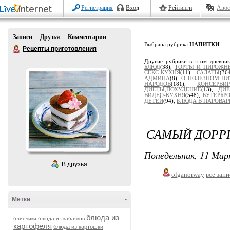
Регистрация
Вход
Рейтинги
Авос
Записи
Друзья
Комментарии
Выбрана рубрика
НАПИТКИ
.
Рецепты приготовления
Другие рубрики в этом дневни
БЛЮД
(38),
ТОРТЫ И ПИРОЖН
СЕКС-КУХНЯ
(11),
САЛАТЫ
(36
АДМИНА
(8),
О ПОЛЕЗНОМ П
НАРОДОВ
(181),
КОНСЕРВ
ДИЕТЫ,ПОХУДЕНИЕ
(13),
ДИЕ
ВИДЕО-КУХНЯ
(548),
БУТЕРБР
ДЕТЕЙ
(94),
БЛЮДА В ПАРОВАР
САМЫЙ ДОРРГ
Понедельник, 11 Мар
В друзья
olganorway
все зап
Метки
-
блюда из
блинчики
блюда из кабачков
картофеля
блюда из картошки