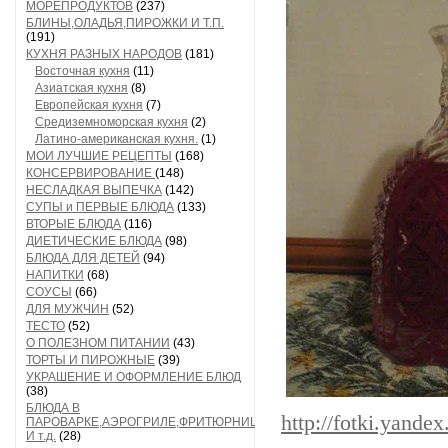
МОРЕПРОДУКТОВ
(237)
БЛИНЫ,ОЛАДЬЯ,ПИРОЖКИ И Т.П.
(191)
КУХНЯ РАЗНЫХ НАРОДОВ
(181)
Восточная кухня
(11)
Азиатская кухня
(8)
Европейская кухня
(7)
Средиземноморская кухня
(2)
Латино-американская кухня.
(1)
МОИ ЛУЧШИЕ РЕЦЕПТЫ
(168)
КОНСЕРВИРОВАНИЕ
(148)
НЕСЛАДКАЯ ВЫПЕЧКА
(142)
СУПЫ и ПЕРВЫЕ БЛЮДА
(133)
ВТОРЫЕ БЛЮДА
(116)
ДИЕТИЧЕСКИЕ БЛЮДА
(98)
БЛЮДА ДЛЯ ДЕТЕЙ
(94)
НАПИТКИ
(68)
СОУСЫ
(66)
ДЛЯ МУЖЧИН
(52)
ТЕСТО
(52)
О ПОЛЕЗНОМ ПИТАНИИ
(43)
ТОРТЫ И ПИРОЖНЫЕ
(39)
УКРАШЕНИЕ И ОФОРМЛЕНИЕ БЛЮД
(38)
БЛЮДА В
http://fotki.yande
ПАРОВАРКЕ,АЭРОГРИЛЕ,ФРИТЮРНИЦЕ
И т.д.
(28)