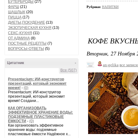
БУТЕРБРОДЫ
(27)
ФАРШ
(21)
Рубрики:
НАПИТКИ
ШАШЛЫК
(20)
ПИЦЦА
(17)
ДИЕТЫ,ПОХУДЕНИЕ
(13)
ЭКЗОТИЧЕСКАЯ КУХНЯ
(13)
СЕКС-КУХНЯ
(11)
КОФЕ ВКУСН
ОТ АДМИНА
(8)
ПОСТНЫЕ РЕЦЕПТЫ
(7)
ВОПРОСЫ-ОТВЕТЫ
(5)
Вторник, 27 Ноября 2
Цитатник
-
an-gelika
все записи
Все (507)
Presentacium: ИИ‑конструктор
презентаций, который экономит
время!
-
(0)
Presentacium: ИИ‑конструктор
презентаций, который экономит
время! Создани...
КАК ОРГАНИЗОВАТЬ
ЭФФЕКТИВНОЕ ХРАНЕНИЕ ВОДЫ:
ПОДЗЕМНЫЕ ПЛАСТИКОВЫЕ
ЁМКОСТИ
-
(0)
Как организовать эффективное
хранение воды: подземные
пластиковые ёмкости Надёжное х...