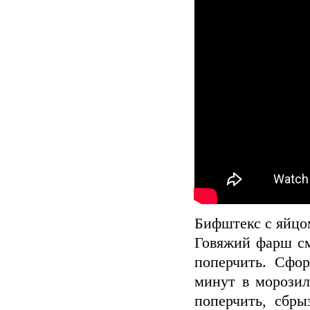
Бифштекс с яйцо
Говяжий фарш см
поперчить. Сфо
минут в морозил
поперчить, сбр