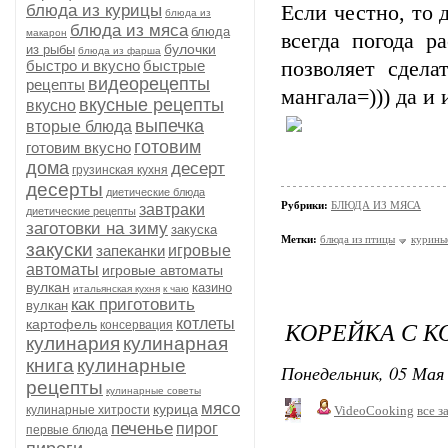
блюда из курицы
Если честно, то
блюда из
блюда из мяса
блюда
макарон
всегда погода р
булочки
из рыбы
блюда из фарша
быстро и вкусно
быстрые
позволяет сдел
видеорецепты
рецепты
мангала=))) да и
вкусные рецепты
вкусно
выпечка
вторые блюда
готовим
готовим вкусно
дома
десерт
грузинская кухня
десерты
диетические блюда
Рубрики:
БЛЮДА ИЗ МЯСА
завтраки
диетические рецепты
заготовки на зиму
закуска
Метки:
блюда из птицы
курины
закуски
запеканки
игровые
автоматы
игровые автоматы
вулкан
казино
итальянская кухня
к чаю
как приготовить
вулкан
котлеты
КОРЕЙКА С К
картофель
консервация
кулинария
кулинарная
книга
кулинарные
Понедельник, 05 Мая 
рецепты
кулинарные советы
мясо
курица
кулинарные хитрости
VideoCooking
все з
печенье
пирог
первые блюда