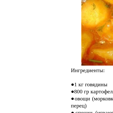
Ингредиенты:
●1 кг говядины
●800 гр картофел
●овощи (морковка
перец)
●специи (играют