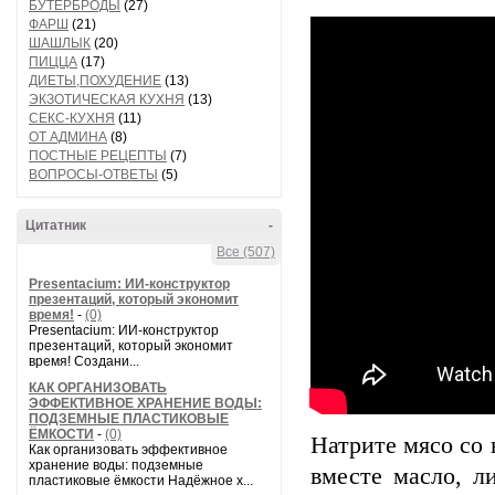
БУТЕРБРОДЫ
(27)
ФАРШ
(21)
ШАШЛЫК
(20)
ПИЦЦА
(17)
ДИЕТЫ,ПОХУДЕНИЕ
(13)
ЭКЗОТИЧЕСКАЯ КУХНЯ
(13)
СЕКС-КУХНЯ
(11)
ОТ АДМИНА
(8)
ПОСТНЫЕ РЕЦЕПТЫ
(7)
ВОПРОСЫ-ОТВЕТЫ
(5)
Цитатник
-
Все (507)
Presentacium: ИИ‑конструктор
презентаций, который экономит
время!
-
(0)
Presentacium: ИИ‑конструктор
презентаций, который экономит
время! Создани...
КАК ОРГАНИЗОВАТЬ
ЭФФЕКТИВНОЕ ХРАНЕНИЕ ВОДЫ:
ПОДЗЕМНЫЕ ПЛАСТИКОВЫЕ
ЁМКОСТИ
-
(0)
Натрите мясо со
Как организовать эффективное
хранение воды: подземные
вместе масло, л
пластиковые ёмкости Надёжное х...