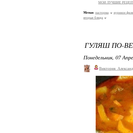
МОИ ЛУЧШИЕ РЕЦЕ
Метки:
пасторма
куриное фил
вторые блюда
ГУЛЯШ ПО-В
Понедельник, 07 Апре
Виктория_Алексан