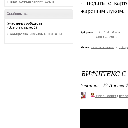
птица_солнца
ханни-пудель
и подать с кар
жареным луком.
Сообщества
-
Участник сообществ
(Всего в списке: 1)
Рубрики:
БЛЮДА ИЗ МЯСА
Сообщество_Любимые_ЦИТАТЫ
ВИДЕО-КУХНЯ
Метки:
печенка говяжья
субпр
БИФШТЕКС С
Вторник, 22 Апреля 2
VideoCooking
все з