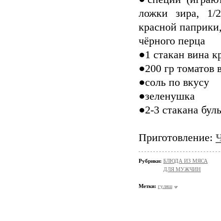
ложки зира, 1/
красной паприки,
чёрного перца
●1 стакан вина к
●200 гр томатов 
●соль по вкусу
●зеленушка
●2-3 стакана бул
Приготовление:
Рубрики:
БЛЮДА ИЗ МЯСА
ДЛЯ МУЖЧИН
Метки:
гуляш