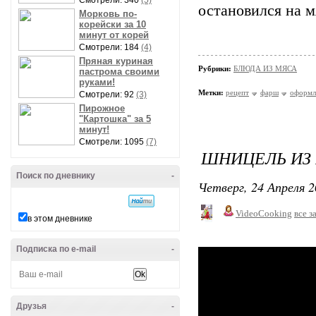
Смотрели: 340
(5)
остановился на м
Морковь по-
корейски за 10
минут от корей
Смотрели: 184
(4)
Пряная куриная
Рубрики:
БЛЮДА ИЗ МЯСА
пастрома своими
руками!
Метки:
рецепт
фарш
оформл
Смотрели: 92
(3)
Пирожное
"Картошка" за 5
минут!
Смотрели: 1095
(7)
ШНИЦЕЛЬ ИЗ
Поиск по дневнику
-
Четверг, 24 Апреля 2
VideoCooking
все з
в этом дневнике
Подписка по e-mail
-
Друзья
-