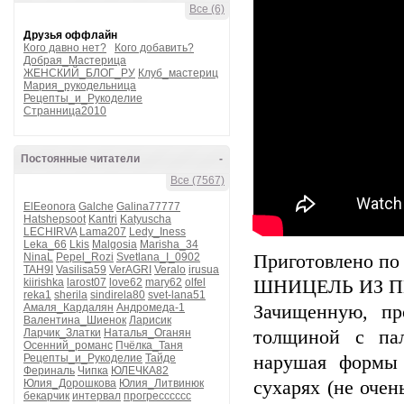
Все (6)
Друзья оффлайн
Кого давно нет?
Кого добавить?
Добрая_Мастерица
ЖЕНСКИЙ_БЛОГ_РУ
Клуб_мастериц
Мария_рукодельница
Рецепты_и_Рукоделие
Странница2010
Постоянные читатели
-
Все (7567)
ElEeonora
Galche
Galina77777
Hatshepsoot
Kantri
Katyuscha
LECHIRVA
Lama207
Ledy_Iness
Leka_66
Lkis
Malgosia
Marisha_34
NinaL
Pepel_Rozi
Svetlana_I_0902
Приготовлено по
TAH9I
Vasilisa59
VerAGRI
Veralo
irusua
kiirishka
larost07
love62
mary62
olfel
ШНИЦЕЛЬ ИЗ 
reka1
sherila
sindirela80
svet-lana51
Амаля_Кардалян
Андромеда-1
Зачищенную, пр
Валентина_Шиенок
Ларисик
Ларчик_Златки
Наталья_Оганян
толщиной с пал
Осенний_романс
Пчёлка_Таня
Рецепты_и_Рукоделие
Тайде
нарушая формы 
Фериналь
Чипка
ЮЛЕЧКА82
Юлия_Дорошкова
Юлия_Литвинюк
сухарях (не оче
бекарчик
интервал
прогресссссс