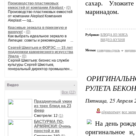
сахар. Уложите
Производство пластиковых
емкостей от компании Aleplast
-
(0)
маринадом.
Производство пластиковых емкостей
от компании Aleplast Компания
Aleplast — од...
Красивые зеркала в прихожую и
ванную!
-
(0)
Рубрики:
БЛЮДА ИЗ МЯСА
Как выбрать идеальное зеркало в
ВИДЕО-КУХНЯ
Липецке: советы и рекомендации ...
Сергей Шмотьев и ФОРЭС — 15 лет
Метки:
говядина-гриль
марина
поддержки камнерезного искусства
Урала
-
(0)
Сергей Шмотьев: бизнес на службе
культуры Сергей Шмотьев,
генеральный директор промышлен...
ОРИГИНАЛЬ
Видео
-
РУЛЕТА БЕКО
Все (22)
Пятница, 25 Апреля 2
Праздничный ужин
из трех блюд на 23
февр
olganorway
все зап
Смотрели: 12
(1)
БАСТУРМА ПО-
На день рожде
АРМЯНСКИ! Очень
простой и вк
оригинальное и