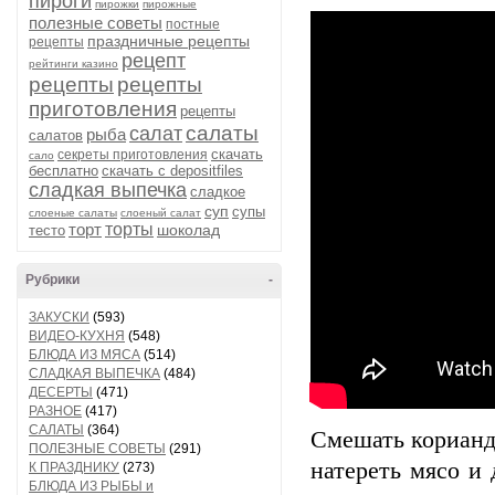
пироги
пирожки
пирожные
полезные советы
постные
праздничные рецепты
рецепты
рецепт
рейтинги казино
рецепты
рецепты
приготовления
рецепты
салаты
салат
рыба
салатов
скачать
секреты приготовления
сало
бесплатно
скачать с depositfiles
сладкая выпечка
сладкое
суп
супы
слоеные салаты
слоеный салат
торт
торты
шоколад
тесто
Рубрики
-
ЗАКУСКИ
(593)
ВИДЕО-КУХНЯ
(548)
БЛЮДА ИЗ МЯСА
(514)
СЛАДКАЯ ВЫПЕЧКА
(484)
ДЕСЕРТЫ
(471)
РАЗНОЕ
(417)
САЛАТЫ
(364)
Смешать кориандр
ПОЛЕЗНЫЕ СОВЕТЫ
(291)
натереть мясо и
К ПРАЗДНИКУ
(273)
БЛЮДА ИЗ РЫБЫ и