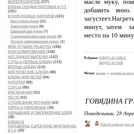
масле муку, пом
МОРЕПРОДУКТОВ
(237)
БЛИНЫ,ОЛАДЬЯ,ПИРОЖКИ И Т.П.
добавить вино
(191)
КУХНЯ РАЗНЫХ НАРОДОВ
(181)
загустеет.Нагрет
Восточная кухня
(11)
минут, затем за
Азиатская кухня
(8)
Европейская кухня
(7)
место на 10 мину
Средиземноморская кухня
(2)
Латино-американская кухня.
(1)
МОИ ЛУЧШИЕ РЕЦЕПТЫ
(168)
КОНСЕРВИРОВАНИЕ
(148)
НЕСЛАДКАЯ ВЫПЕЧКА
(142)
Рубрики:
БЛЮДА ИЗ МЯСА
СУПЫ и ПЕРВЫЕ БЛЮДА
(133)
ВИДЕО-КУХНЯ
ВТОРЫЕ БЛЮДА
(116)
ДИЕТИЧЕСКИЕ БЛЮДА
(98)
Метки:
жаркое
корейка на кост
БЛЮДА ДЛЯ ДЕТЕЙ
(94)
НАПИТКИ
(68)
СОУСЫ
(66)
ДЛЯ МУЖЧИН
(52)
ТЕСТО
(52)
ГОВЯДИНА ГР
О ПОЛЕЗНОМ ПИТАНИИ
(43)
ТОРТЫ И ПИРОЖНЫЕ
(39)
Понедельник, 28 Апре
УКРАШЕНИЕ И ОФОРМЛЕНИЕ БЛЮД
(38)
БЛЮДА В
VideoCooking
все з
ПАРОВАРКЕ,АЭРОГРИЛЕ,ФРИТЮРНИЦЕ
И т.д.
(28)