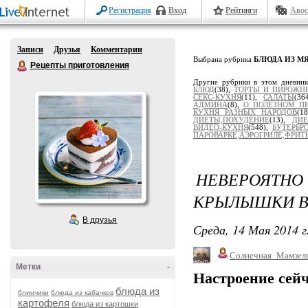
Регистрация
Вход
Рейтинги
Авос
Записи
Друзья
Комментарии
Выбрана рубрика
БЛЮДА ИЗ М
Рецепты приготовления
Другие рубрики в этом дневни
БЛЮД
(38),
ТОРТЫ И ПИРОЖН
СЕКС-КУХНЯ
(11),
САЛАТЫ
(36
АДМИНА
(8),
О ПОЛЕЗНОМ П
КУХНЯ РАЗНЫХ НАРОДОВ
(1
ДИЕТЫ,ПОХУДЕНИЕ
(13),
ДИЕ
ВИДЕО-КУХНЯ
(548),
БУТЕРБР
ПАРОВАРКЕ,АЭРОГРИЛЕ,ФРИТЮ
НЕВЕРОЯТ
КРЫЛЫШКИ В
В друзья
Среда, 14 Мая 2014 г
Солнечная_Мамзел
Метки
-
Настроение сейч
блюда из
блинчики
блюда из кабачков
картофеля
блюда из картошки