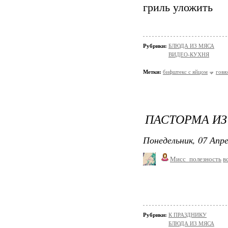
гриль уложить
Рубрики:
БЛЮДА ИЗ МЯСА
ВИДЕО-КУХНЯ
Метки:
бифштекс с яйцом
говя
ПАСТОРМА ИЗ
Понедельник, 07 Апре
Мисс_полезность
в
Рубрики:
К ПРАЗДНИКУ
БЛЮДА ИЗ МЯСА