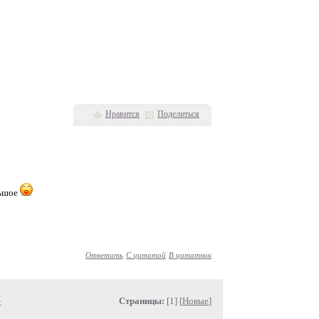
Нравится
Поделиться
льшое
Ответить
С цитатой
В цитатник
»
Страницы:
[1] [
Новые
]