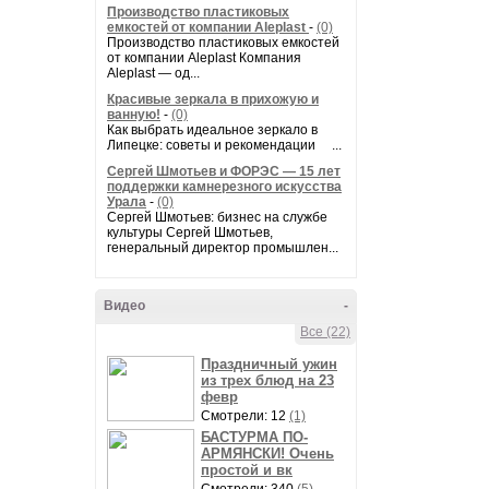
Производство пластиковых
емкостей от компании Aleplast
-
(0)
Производство пластиковых емкостей
от компании Aleplast Компания
Aleplast — од...
Красивые зеркала в прихожую и
ванную!
-
(0)
Как выбрать идеальное зеркало в
Липецке: советы и рекомендации ...
Сергей Шмотьев и ФОРЭС — 15 лет
поддержки камнерезного искусства
Урала
-
(0)
Сергей Шмотьев: бизнес на службе
культуры Сергей Шмотьев,
генеральный директор промышлен...
Видео
-
Все (22)
Праздничный ужин
из трех блюд на 23
февр
Смотрели: 12
(1)
БАСТУРМА ПО-
АРМЯНСКИ! Очень
простой и вк