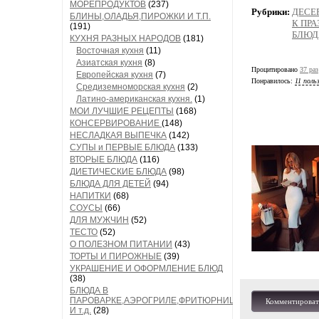
МОРЕПРОДУКТОВ
(237)
Рубрики:
ДЕСЕ
БЛИНЫ,ОЛАДЬЯ,ПИРОЖКИ И Т.П.
К ПР
(191)
БЛЮД
КУХНЯ РАЗНЫХ НАРОДОВ
(181)
Восточная кухня
(11)
Азиатская кухня
(8)
Процитировано
37 раз
Европейская кухня
(7)
Понравилось:
11 поль
Средиземноморская кухня
(2)
Латино-американская кухня.
(1)
МОИ ЛУЧШИЕ РЕЦЕПТЫ
(168)
КОНСЕРВИРОВАНИЕ
(148)
НЕСЛАДКАЯ ВЫПЕЧКА
(142)
СУПЫ и ПЕРВЫЕ БЛЮДА
(133)
ВТОРЫЕ БЛЮДА
(116)
ДИЕТИЧЕСКИЕ БЛЮДА
(98)
БЛЮДА ДЛЯ ДЕТЕЙ
(94)
НАПИТКИ
(68)
СОУСЫ
(66)
ДЛЯ МУЖЧИН
(52)
ТЕСТО
(52)
О ПОЛЕЗНОМ ПИТАНИИ
(43)
ТОРТЫ И ПИРОЖНЫЕ
(39)
УКРАШЕНИЕ И ОФОРМЛЕНИЕ БЛЮД
(38)
БЛЮДА В
ПАРОВАРКЕ,АЭРОГРИЛЕ,ФРИТЮРНИЦЕ
Комментироват
И т.д.
(28)