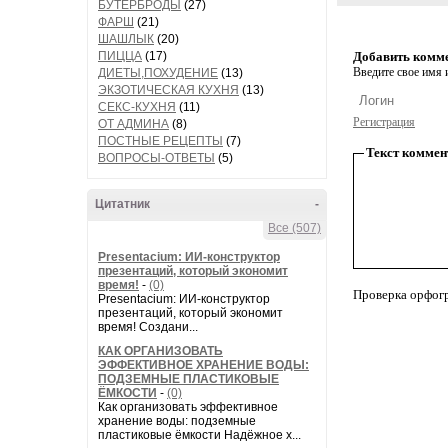
БУТЕРБРОДЫ
(27)
ФАРШ
(21)
ШАШЛЫК
(20)
ПИЦЦА
(17)
Добавить комм
Введите свое имя и
ДИЕТЫ,ПОХУДЕНИЕ
(13)
ЭКЗОТИЧЕСКАЯ КУХНЯ
(13)
СЕКС-КУХНЯ
(11)
Регистрация
ОТ АДМИНА
(8)
ПОСТНЫЕ РЕЦЕПТЫ
(7)
Текст коммен
ВОПРОСЫ-ОТВЕТЫ
(5)
Цитатник
-
Все (507)
Presentacium: ИИ‑конструктор
презентаций, который экономит
время!
-
(0)
Проверка орфог
Presentacium: ИИ‑конструктор
презентаций, который экономит
время! Создани...
КАК ОРГАНИЗОВАТЬ
ЭФФЕКТИВНОЕ ХРАНЕНИЕ ВОДЫ:
ПОДЗЕМНЫЕ ПЛАСТИКОВЫЕ
ЁМКОСТИ
-
(0)
Как организовать эффективное
хранение воды: подземные
пластиковые ёмкости Надёжное х...