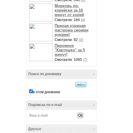
Смотрели: 340
(5)
Морковь по-
корейски за 10
минут от корей
Смотрели: 184
(4)
Пряная куриная
пастрома своими
руками!
Смотрели: 92
(3)
Пирожное
"Картошка" за 5
минут!
Смотрели: 1095
(7)
Поиск по дневнику
-
в этом дневнике
Подписка по e-mail
-
Друзья
-