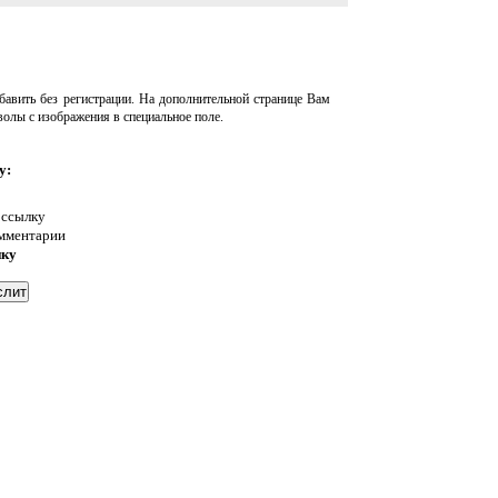
авить без регистрации. На дополнительной странице Вам
волы с изображения в специальное поле.
у:
 ссылку
омментарии
нку