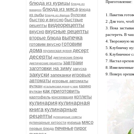
Приготовление:
блюда из курицы
блюда из
блюда из мяса
блюда
макарон
булочки
из рыбы
1. Пакетик гото
блюда из фарша
быстро и вкусно
быстрые
2. Для того, чт
видеорецепты
рецепты
3. Пока застыва
вкусные рецепты
вкусно
растереть. В чаш
выпечка
вторые блюда
4. Творожную ма
готовим
готовим вкусно
5. Клубничку ну
дома
десерт
грузинская кухня
6. Клубничное с
десерты
диетические блюда
7. Настал орехо
завтраки
диетические рецепты
8. Измельченные
заготовки на зиму
закуска
закуски
9. Поверх орешк
запеканки
игровые
автоматы
игровые автоматы
вулкан
казино
итальянская кухня
к чаю
как приготовить
вулкан
котлеты
картофель
консервация
кулинария
кулинарная
книга
кулинарные
рецепты
кулинарные советы
мясо
курица
кулинарные хитрости
печенье
пирог
первые блюда