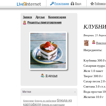
Регистрация
Вход
Рейтинги
Записи
Друзья
Комментарии
Рецепты приготовления
КЛУБНИ
Вторник, 21 Апрел
Викто
Ингредиенты:
Клубника 300.0 
Сахарная пудра 
Желе 1.0 пакет
В друзья
Творог 300.0 г
Сахар песок 2.0 с
Сметана 3.0 ст.л.
Вода простая 10
Метки
-
Желатин 10.0 г
блюда из
блинчики
блюда из кабачков
картофеля
блюда из картошки