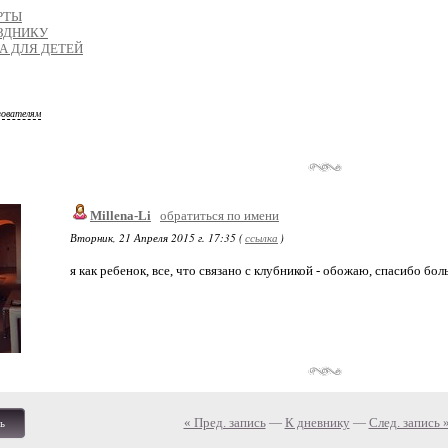
РТЫ
АЗДНИКУ
А ДЛЯ ДЕТЕЙ
зователям
Millena-Li
обратиться по имени
Вторник, 21 Апреля 2015 г. 17:35 (
ссылка
)
я как ребенок, все, что связано с клубникой - обожаю, спасибо бо
« Пред. запись
—
К дневнику
—
След. запись 
ь