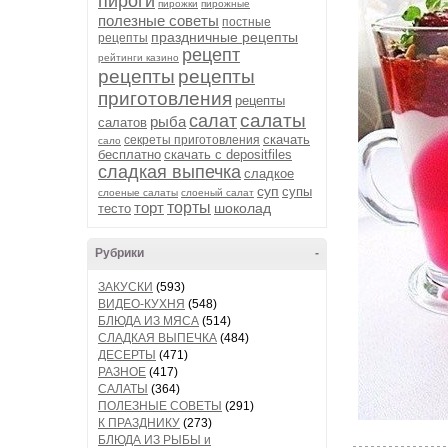
пироги
пирожки
пирожные
полезные советы
постные
праздничные рецепты
рецепты
рецепт
рейтинги казино
рецепты
рецепты
приготовления
рецепты
салаты
салат
рыба
салатов
скачать
секреты приготовления
сало
бесплатно
скачать с depositfiles
сладкая выпечка
сладкое
суп
супы
слоеные салаты
слоеный салат
торт
торты
шоколад
тесто
Рубрики
-
ЗАКУСКИ
(593)
ВИДЕО-КУХНЯ
(548)
БЛЮДА ИЗ МЯСА
(514)
СЛАДКАЯ ВЫПЕЧКА
(484)
ДЕСЕРТЫ
(471)
РАЗНОЕ
(417)
САЛАТЫ
(364)
ПОЛЕЗНЫЕ СОВЕТЫ
(291)
К ПРАЗДНИКУ
(273)
БЛЮДА ИЗ РЫБЫ и