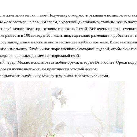
вого желе заливаем кипятком.Полученную жидкость разливаем по высоким стак
обы желе застыло не ровным слоем, а красивой диагональю, стаканы нужно пост
ет клубничное желе, приготовим творожный слой. Всё очень просто -смешать
ке развести в 100 мл воды 10 г желатина, тщательно размешать и добавить к тв
ссу выкладываем на уже немного застывшее клубничное желе. И снова отправит
жно измельчить. Клубничное пюре смешать с сахарной пудрой, чтобы вкус пю
ладкое пюре выкладываем на творожный слой.
вый черед. Можно использовать любые орехи, которые Вы любите. Орехи подр
 орехи нужно выложить на практически готовый десерт.
ов выложить клубничку, можно целую или нарезать кусочками.