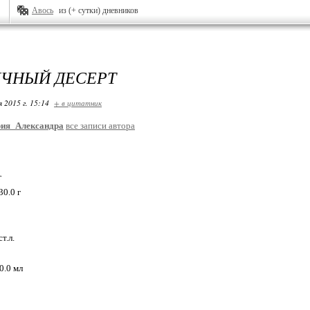
Авось
из (+ сутки) дневников
ЧНЫЙ ДЕСЕРТ
я 2015 г. 15:14
+ в цитатник
рия_Александра
все записи автора
г
30.0 г
т.л.
0.0 мл