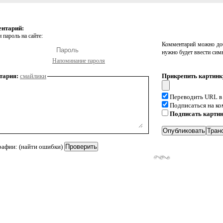
ентарий:
 пароль на сайте:
Комментарий можно доб
нужно будет ввести сим
Напоминание пароля
тария:
смайлики
Прикрепить картинк
Переводить URL в
Подписаться на к
Подписать карти
рафии: (найти ошибки)