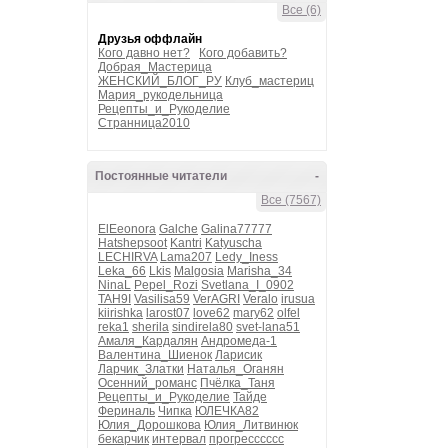
Все (6)
Друзья оффлайн
Кого давно нет?
Кого добавить?
Добрая_Мастерица
ЖЕНСКИЙ_БЛОГ_РУ
Клуб_мастериц
Мария_рукодельница
Рецепты_и_Рукоделие
Странница2010
Постоянные читатели
-
Все (7567)
ElEeonora
Galche
Galina77777
Hatshepsoot
Kantri
Katyuscha
LECHIRVA
Lama207
Ledy_Iness
Leka_66
Lkis
Malgosia
Marisha_34
NinaL
Pepel_Rozi
Svetlana_I_0902
TAH9I
Vasilisa59
VerAGRI
Veralo
irusua
kiirishka
larost07
love62
mary62
olfel
reka1
sherila
sindirela80
svet-lana51
Амаля_Кардалян
Андромеда-1
Валентина_Шиенок
Ларисик
Ларчик_Златки
Наталья_Оганян
Осенний_романс
Пчёлка_Таня
Рецепты_и_Рукоделие
Тайде
Фериналь
Чипка
ЮЛЕЧКА82
Юлия_Дорошкова
Юлия_Литвинюк
бекарчик
интервал
прогресссссс