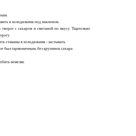
анам.
авить в холодильник под наклоном..
 творог с сахаром и сметаной по вкусу. Тщательно
орогу.
ь стаканы в холодильник - застывать.
ре был гармоничным, без крупинок сахара.
обить немелко