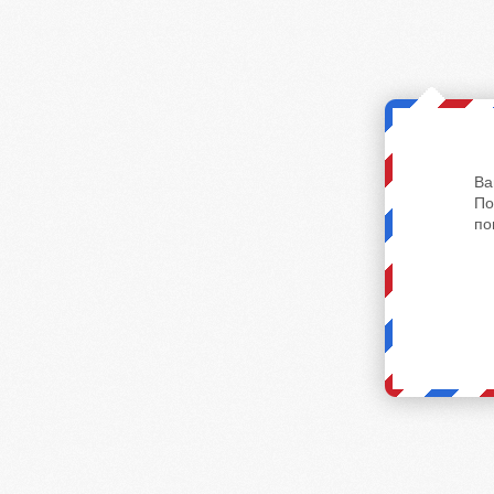
Ва
По
по