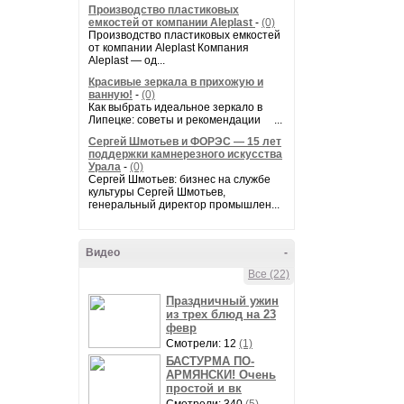
Производство пластиковых
емкостей от компании Aleplast
-
(0)
Производство пластиковых емкостей
от компании Aleplast Компания
Aleplast — од...
Красивые зеркала в прихожую и
ванную!
-
(0)
Как выбрать идеальное зеркало в
Липецке: советы и рекомендации ...
Сергей Шмотьев и ФОРЭС — 15 лет
поддержки камнерезного искусства
Урала
-
(0)
Сергей Шмотьев: бизнес на службе
культуры Сергей Шмотьев,
генеральный директор промышлен...
Видео
-
Все (22)
Праздничный ужин
из трех блюд на 23
февр
Смотрели: 12
(1)
БАСТУРМА ПО-
АРМЯНСКИ! Очень
простой и вк