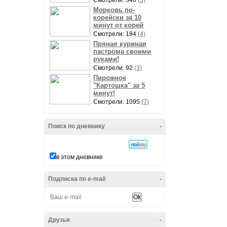
Смотрели: 340
(5)
Морковь по-
корейски за 10
минут от корей
Смотрели: 184
(4)
Пряная куриная
пастрома своими
руками!
Смотрели: 92
(3)
Пирожное
"Картошка" за 5
минут!
Смотрели: 1095
(7)
Поиск по дневнику
-
в этом дневнике
Подписка по e-mail
-
Друзья
-