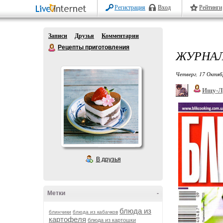
Регистрация
Вход
Рейтинги
Записи
Друзья
Комментарии
Рецепты приготовления
ЖУРНАЛ 
Четверг, 17 Октяб
Ищу-Л
В друзья
Метки
-
блюда из
блинчики
блюда из кабачков
картофеля
блюда из картошки