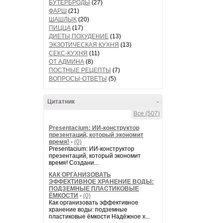
БУТЕРБРОДЫ
(27)
ФАРШ
(21)
ШАШЛЫК
(20)
ПИЦЦА
(17)
ДИЕТЫ,ПОХУДЕНИЕ
(13)
ЭКЗОТИЧЕСКАЯ КУХНЯ
(13)
СЕКС-КУХНЯ
(11)
ОТ АДМИНА
(8)
ПОСТНЫЕ РЕЦЕПТЫ
(7)
ВОПРОСЫ-ОТВЕТЫ
(5)
Цитатник
-
Все (507)
Presentacium: ИИ‑конструктор
презентаций, который экономит
время!
-
(0)
Presentacium: ИИ‑конструктор
презентаций, который экономит
время! Создани...
КАК ОРГАНИЗОВАТЬ
ЭФФЕКТИВНОЕ ХРАНЕНИЕ ВОДЫ:
ПОДЗЕМНЫЕ ПЛАСТИКОВЫЕ
ЁМКОСТИ
-
(0)
Как организовать эффективное
хранение воды: подземные
пластиковые ёмкости Надёжное х...