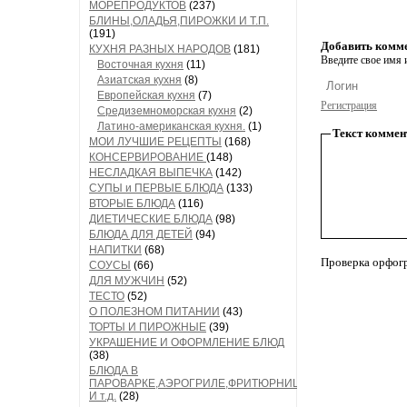
МОРЕПРОДУКТОВ
(237)
БЛИНЫ,ОЛАДЬЯ,ПИРОЖКИ И Т.П.
(191)
Добавить комм
КУХНЯ РАЗНЫХ НАРОДОВ
(181)
Введите свое имя и
Восточная кухня
(11)
Азиатская кухня
(8)
Европейская кухня
(7)
Регистрация
Средиземноморская кухня
(2)
Латино-американская кухня.
(1)
Текст коммен
МОИ ЛУЧШИЕ РЕЦЕПТЫ
(168)
КОНСЕРВИРОВАНИЕ
(148)
НЕСЛАДКАЯ ВЫПЕЧКА
(142)
СУПЫ и ПЕРВЫЕ БЛЮДА
(133)
ВТОРЫЕ БЛЮДА
(116)
ДИЕТИЧЕСКИЕ БЛЮДА
(98)
БЛЮДА ДЛЯ ДЕТЕЙ
(94)
НАПИТКИ
(68)
Проверка орфог
СОУСЫ
(66)
ДЛЯ МУЖЧИН
(52)
ТЕСТО
(52)
О ПОЛЕЗНОМ ПИТАНИИ
(43)
ТОРТЫ И ПИРОЖНЫЕ
(39)
УКРАШЕНИЕ И ОФОРМЛЕНИЕ БЛЮД
(38)
БЛЮДА В
ПАРОВАРКЕ,АЭРОГРИЛЕ,ФРИТЮРНИЦЕ
И т.д.
(28)