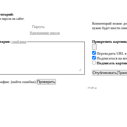
ентарий:
 пароль на сайте:
Комментарий можно доб
нужно будет ввести сим
Напоминание пароля
тария:
смайлики
Прикрепить картинк
Переводить URL в
Подписаться на к
Подписать карти
рафии: (найти ошибки)