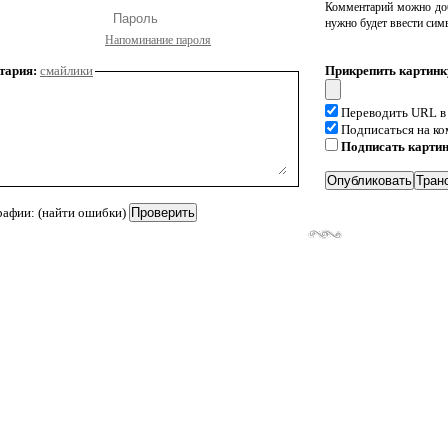
Комментарий можно доб
нужно будет ввести сим
Напоминание пароля
тария:
смайлики
Прикрепить картинк
Переводить URL в
Подписаться на к
Подписать карти
рафии: (найти ошибки)