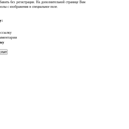
авить без регистрации. На дополнительной странице Вам
волы с изображения в специальное поле.
у:
 ссылку
омментарии
нку