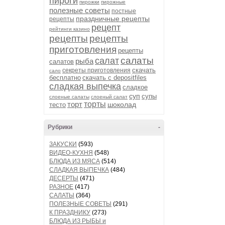
пироги
пирожки
пирожные
полезные советы
постные
праздничные рецепты
рецепты
рецепт
рейтинги казино
рецепты
рецепты
приготовления
рецепты
салаты
салат
рыба
салатов
скачать
секреты приготовления
сало
бесплатно
скачать с depositfiles
сладкая выпечка
сладкое
суп
супы
слоеные салаты
слоеный салат
торт
торты
шоколад
тесто
Рубрики
-
ЗАКУСКИ
(593)
ВИДЕО-КУХНЯ
(548)
БЛЮДА ИЗ МЯСА
(514)
СЛАДКАЯ ВЫПЕЧКА
(484)
ДЕСЕРТЫ
(471)
РАЗНОЕ
(417)
САЛАТЫ
(364)
ПОЛЕЗНЫЕ СОВЕТЫ
(291)
К ПРАЗДНИКУ
(273)
БЛЮДА ИЗ РЫБЫ и