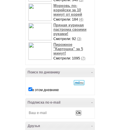
Смотрели: 340
(5)
Морковь по-
корейски за 10
минут от корей
Смотрели: 184
(4)
Пряная куриная
пастрома своими
руками!
Смотрели: 92
(3)
Пирожное
"Картошка" за 5
минут!
Смотрели: 1095
(7)
Поиск по дневнику
-
в этом дневнике
Подписка по e-mail
-
Друзья
-