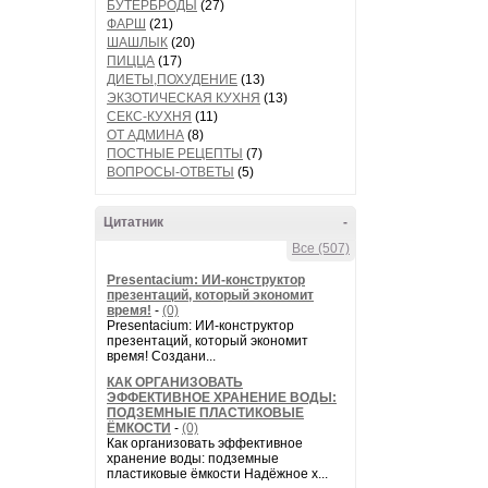
БУТЕРБРОДЫ
(27)
ФАРШ
(21)
ШАШЛЫК
(20)
ПИЦЦА
(17)
ДИЕТЫ,ПОХУДЕНИЕ
(13)
ЭКЗОТИЧЕСКАЯ КУХНЯ
(13)
СЕКС-КУХНЯ
(11)
ОТ АДМИНА
(8)
ПОСТНЫЕ РЕЦЕПТЫ
(7)
ВОПРОСЫ-ОТВЕТЫ
(5)
Цитатник
-
Все (507)
Presentacium: ИИ‑конструктор
презентаций, который экономит
время!
-
(0)
Presentacium: ИИ‑конструктор
презентаций, который экономит
время! Создани...
КАК ОРГАНИЗОВАТЬ
ЭФФЕКТИВНОЕ ХРАНЕНИЕ ВОДЫ:
ПОДЗЕМНЫЕ ПЛАСТИКОВЫЕ
ЁМКОСТИ
-
(0)
Как организовать эффективное
хранение воды: подземные
пластиковые ёмкости Надёжное х...