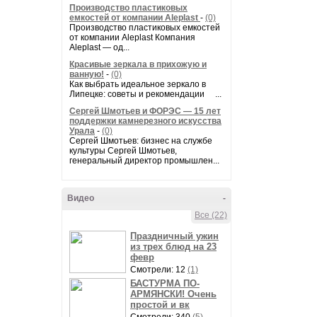
Производство пластиковых
емкостей от компании Aleplast
-
(0)
Производство пластиковых емкостей
от компании Aleplast Компания
Aleplast — од...
Красивые зеркала в прихожую и
ванную!
-
(0)
Как выбрать идеальное зеркало в
Липецке: советы и рекомендации ...
Сергей Шмотьев и ФОРЭС — 15 лет
поддержки камнерезного искусства
Урала
-
(0)
Сергей Шмотьев: бизнес на службе
культуры Сергей Шмотьев,
генеральный директор промышлен...
Видео
-
Все (22)
Праздничный ужин
из трех блюд на 23
февр
Смотрели: 12
(1)
БАСТУРМА ПО-
АРМЯНСКИ! Очень
простой и вк