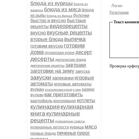
блюда из курицы
блюда из
блюда из мяса
блюда
макарон
Регистрация
булочки
из рыбы
блюда из фарша
быстро и вкусно
быстрые
Текст коммен
видеорецепты
рецепты
вкусные рецепты
вкусно
выпечка
вторые блюда
готовим
готовим вкусно
дома
десерт
грузинская кухня
десерты
диетические блюда
завтраки
диетические рецепты
Проверка орфог
заготовки на зиму
закуска
закуски
запеканки
игровые
автоматы
игровые автоматы
вулкан
казино
итальянская кухня
к чаю
как приготовить
вулкан
котлеты
картофель
консервация
кулинария
кулинарная
книга
кулинарные
рецепты
кулинарные советы
мясо
курица
кулинарные хитрости
печенье
пирог
первые блюда