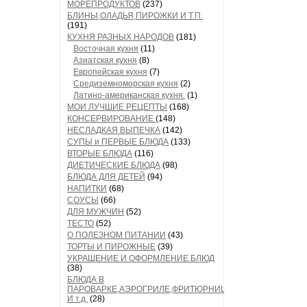
МОРЕПРОДУКТОВ
(237)
БЛИНЫ,ОЛАДЬЯ,ПИРОЖКИ И Т.П.
(191)
КУХНЯ РАЗНЫХ НАРОДОВ
(181)
Восточная кухня
(11)
Азиатская кухня
(8)
Европейская кухня
(7)
Средиземноморская кухня
(2)
Латино-американская кухня.
(1)
МОИ ЛУЧШИЕ РЕЦЕПТЫ
(168)
КОНСЕРВИРОВАНИЕ
(148)
НЕСЛАДКАЯ ВЫПЕЧКА
(142)
СУПЫ и ПЕРВЫЕ БЛЮДА
(133)
ВТОРЫЕ БЛЮДА
(116)
ДИЕТИЧЕСКИЕ БЛЮДА
(98)
БЛЮДА ДЛЯ ДЕТЕЙ
(94)
НАПИТКИ
(68)
СОУСЫ
(66)
ДЛЯ МУЖЧИН
(52)
ТЕСТО
(52)
О ПОЛЕЗНОМ ПИТАНИИ
(43)
ТОРТЫ И ПИРОЖНЫЕ
(39)
УКРАШЕНИЕ И ОФОРМЛЕНИЕ БЛЮД
(38)
БЛЮДА В
ПАРОВАРКЕ,АЭРОГРИЛЕ,ФРИТЮРНИЦЕ
И т.д.
(28)