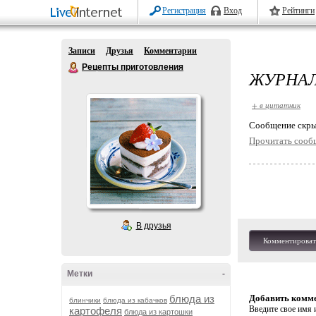
Регистрация
Вход
Рейтинги
Записи
Друзья
Комментарии
Рецепты приготовления
ЖУРНАЛ 
+ в цитатник
Cообщение скры
Прочитать сооб
В друзья
Комментироват
Метки
-
блюда из
Добавить комм
блинчики
блюда из кабачков
Введите свое имя и
картофеля
блюда из картошки