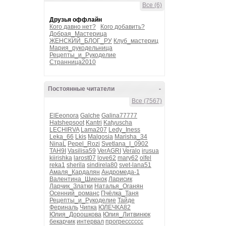
Все (6)
Друзья оффлайн
Кого давно нет?
Кого добавить?
Добрая_Мастерица
ЖЕНСКИЙ_БЛОГ_РУ
Клуб_мастериц
Мария_рукодельница
Рецепты_и_Рукоделие
Странница2010
Постоянные читатели
-
Все (7567)
ElEeonora
Galche
Galina77777
Hatshepsoot
Kantri
Katyuscha
LECHIRVA
Lama207
Ledy_Iness
Leka_66
Lkis
Malgosia
Marisha_34
NinaL
Pepel_Rozi
Svetlana_I_0902
TAH9I
Vasilisa59
VerAGRI
Veralo
irusua
kiirishka
larost07
love62
mary62
olfel
reka1
sherila
sindirela80
svet-lana51
Амаля_Кардалян
Андромеда-1
Валентина_Шиенок
Ларисик
Ларчик_Златки
Наталья_Оганян
Осенний_романс
Пчёлка_Таня
Рецепты_и_Рукоделие
Тайде
Фериналь
Чипка
ЮЛЕЧКА82
Юлия_Дорошкова
Юлия_Литвинюк
бекарчик
интервал
прогресссссс