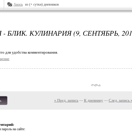
Авось
из (+ сутки) дневников
- БЛИК. КУЛИНАРИЯ (9, СЕНТЯБРЬ, 201
то для удобства комментирования.
щение
« Пред. запись
—
К дневнику
—
След. запись 
ь
ентарий:
 пароль на сайте: