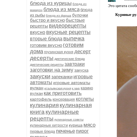
блюда из курицы
блюда из
Это цитата соо
блюда из мяса
блюда
макарон
Куриные ру
булочки
из рыбы
блюда из фарша
быстро и вкусно
быстрые
видеорецепты
рецепты
вкусные рецепты
вкусно
выпечка
вторые блюда
готовим
готовим вкусно
дома
десерт
грузинская кухня
десерты
диетические блюда
завтраки
диетические рецепты
заготовки на зиму
закуска
закуски
запеканки
игровые
автоматы
игровые автоматы
вулкан
казино
итальянская кухня
к чаю
как приготовить
вулкан
котлеты
картофель
консервация
кулинария
кулинарная
книга
кулинарные
рецепты
кулинарные советы
мясо
курица
кулинарные хитрости
печенье
пирог
первые блюда