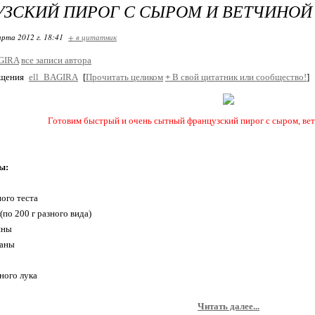
ЗСКИЙ ПИРОГ С СЫРОМ И ВЕТЧИНОЙ
арта 2012 г. 18:41
+ в цитатник
GIRA
все записи автора
бщения
ell_BAGIRA
[
Прочитать целиком
+
В свой цитатник или сообщество!
]
Готовим быстрый и очень сытный французский пирог с сыром, вет
ы:
ного теста
 (по 200 г разного вида)
ины
таны
ного лука
Читать далее...