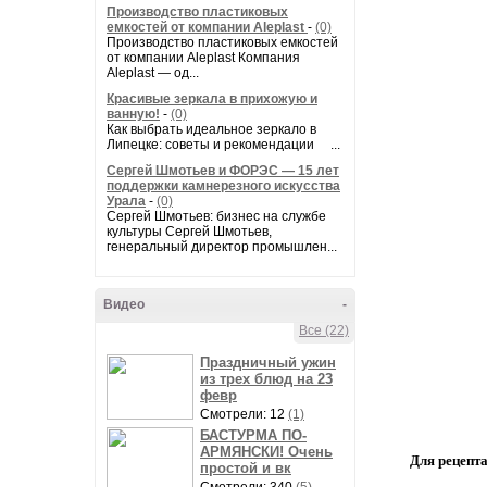
Производство пластиковых
емкостей от компании Aleplast
-
(0)
Производство пластиковых емкостей
от компании Aleplast Компания
Aleplast — од...
Красивые зеркала в прихожую и
ванную!
-
(0)
Как выбрать идеальное зеркало в
Липецке: советы и рекомендации ...
Сергей Шмотьев и ФОРЭС — 15 лет
поддержки камнерезного искусства
Урала
-
(0)
Сергей Шмотьев: бизнес на службе
культуры Сергей Шмотьев,
генеральный директор промышлен...
Видео
-
Все (22)
Праздничный ужин
из трех блюд на 23
февр
Смотрели: 12
(1)
БАСТУРМА ПО-
АРМЯНСКИ! Очень
Для рецепт
простой и вк