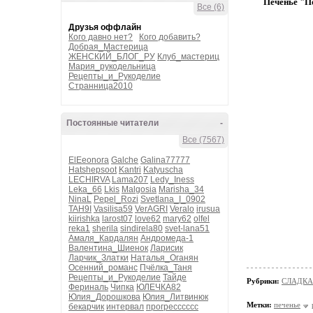
Печенье "П
Все (6)
Друзья оффлайн
Кого давно нет?
Кого добавить?
Добрая_Мастерица
ЖЕНСКИЙ_БЛОГ_РУ
Клуб_мастериц
Мария_рукодельница
Рецепты_и_Рукоделие
Странница2010
Постоянные читатели
-
Все (7567)
ElEeonora
Galche
Galina77777
Hatshepsoot
Kantri
Katyuscha
LECHIRVA
Lama207
Ledy_Iness
Leka_66
Lkis
Malgosia
Marisha_34
NinaL
Pepel_Rozi
Svetlana_I_0902
TAH9I
Vasilisa59
VerAGRI
Veralo
irusua
kiirishka
larost07
love62
mary62
olfel
reka1
sherila
sindirela80
svet-lana51
Амаля_Кардалян
Андромеда-1
Валентина_Шиенок
Ларисик
Ларчик_Златки
Наталья_Оганян
Осенний_романс
Пчёлка_Таня
Рецепты_и_Рукоделие
Тайде
Рубрики:
СЛАДКА
Фериналь
Чипка
ЮЛЕЧКА82
Юлия_Дорошкова
Юлия_Литвинюк
Метки:
печенье
бекарчик
интервал
прогресссссс