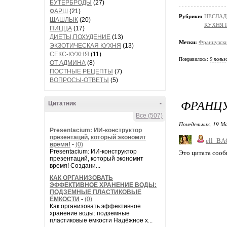
БУТЕРБРОДЫ
(27)
ФАРШ
(21)
Рубрики:
НЕСЛАД
ШАШЛЫК
(20)
КУХНЯ 
ПИЦЦА
(17)
ДИЕТЫ,ПОХУДЕНИЕ
(13)
Метки:
Французски
ЭКЗОТИЧЕСКАЯ КУХНЯ
(13)
СЕКС-КУХНЯ
(11)
Понравилось:
9 польз
ОТ АДМИНА
(8)
ПОСТНЫЕ РЕЦЕПТЫ
(7)
ВОПРОСЫ-ОТВЕТЫ
(5)
ФРАНЦ
Цитатник
-
Все (507)
Понедельник, 19 М
Presentacium: ИИ‑конструктор
презентаций, который экономит
ell_BA
время!
-
(0)
Presentacium: ИИ‑конструктор
Это цитата соо
презентаций, который экономит
время! Создани...
КАК ОРГАНИЗОВАТЬ
ЭФФЕКТИВНОЕ ХРАНЕНИЕ ВОДЫ:
ПОДЗЕМНЫЕ ПЛАСТИКОВЫЕ
ЁМКОСТИ
-
(0)
Как организовать эффективное
хранение воды: подземные
пластиковые ёмкости Надёжное х...