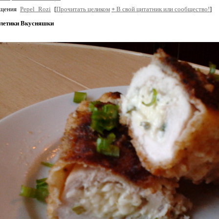
бщения
Pepel_Rozi
[
Прочитать целиком
+
В свой цитатник или сообщество!
]
летики Вкусняшки