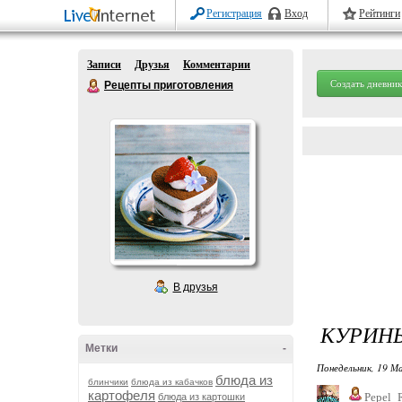
Регистрация
Вход
Рейтинги
Записи
Друзья
Комментарии
Создать дневник
Рецепты приготовления
В друзья
КУРИН
Метки
-
Понедельник, 19 М
блюда из
блинчики
блюда из кабачков
картофеля
Pepel_
блюда из картошки