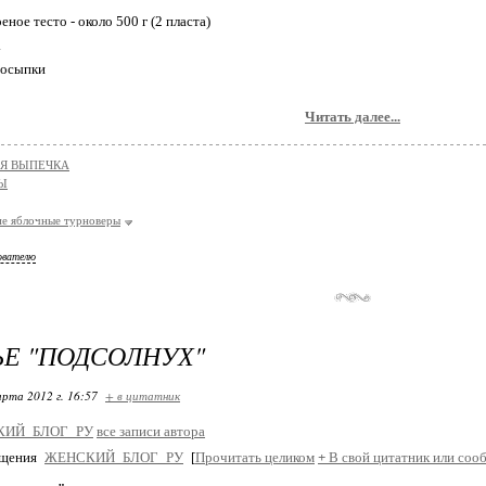
оеное тесто - около 500 г (2 пласта)
.
 посыпки
Читать далее...
Я ВЫПЕЧКА
Ы
е яблочные турноверы
ователю
Е "ПОДСОЛНУХ"
арта 2012 г. 16:57
+ в цитатник
КИЙ_БЛОГ_РУ
все записи автора
бщения
ЖЕНСКИЙ_БЛОГ_РУ
[
Прочитать целиком
+
В свой цитатник или соо