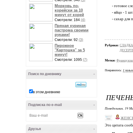
Смотрели: 340
(5)
Морковь по-
- готовое сл
корейски за 10
- яйцо - 1 шт
минут от корей
- сахар для
Смотрели: 184
(4)
Пряная куриная
пастрома своими
руками!
Смотрели: 92
(3)
Пирожное
Рубрики:
СЛАДКА
"Картошка" за 5
ДЕСЕРТ
минут!
Смотрели: 1095
(7)
Метки:
Французски
Понравилось:
1 польз
Поиск по дневнику
-
в этом дневнике
ПЕЧЕНЬ
Подписка по e-mail
-
Понедельник, 19 М
ЖЕНС
Это цитата соо
Друзья
-