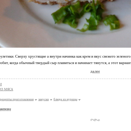
улетики. Сверху хрустящие а внутри начинка как крем и вкус свежего зелeног
юбит, когда обычный твeрдый сыр плавиться и начинает тянутся, а этот вариант
далее
И
ИЗ МЯСА
рецепты приготовления
закуски
блюда из курицы
ователям