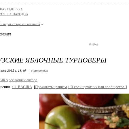
КАЯ ВЫПЕЧКА
РАЗНЫХ НАРОДОВ
й пирог с сыром и ветчиной
ователям
УЗСКИЕ ЯБЛОЧНЫЕ ТУРНОВЕРЫ
арта 2012 г. 18:40
+ в цитатник
GIRA
все записи автора
бщения
ell_BAGIRA
[
Прочитать целиком
+
В свой цитатник или сообщество!
]