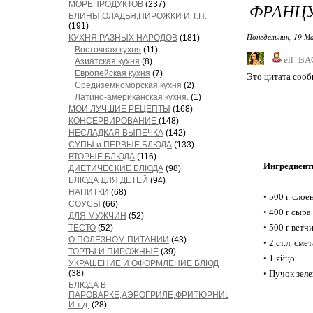
МОРЕПРОДУКТОВ
(237)
ФРАНЦУ
БЛИНЫ,ОЛАДЬЯ,ПИРОЖКИ И Т.П.
(191)
Понедельник, 19 М
КУХНЯ РАЗНЫХ НАРОДОВ
(181)
Восточная кухня
(11)
ell_BA
Азиатская кухня
(8)
Европейская кухня
(7)
Это цитата соо
Средиземноморская кухня
(2)
Латино-американская кухня.
(1)
МОИ ЛУЧШИЕ РЕЦЕПТЫ
(168)
КОНСЕРВИРОВАНИЕ
(148)
НЕСЛАДКАЯ ВЫПЕЧКА
(142)
СУПЫ и ПЕРВЫЕ БЛЮДА
(133)
ВТОРЫЕ БЛЮДА
(116)
Ингредиент
ДИЕТИЧЕСКИЕ БЛЮДА
(98)
БЛЮДА ДЛЯ ДЕТЕЙ
(94)
НАПИТКИ
(68)
• 500 г. слое
СОУСЫ
(66)
• 400 г сыра
ДЛЯ МУЖЧИН
(52)
• 500 г ветч
ТЕСТО
(52)
О ПОЛЕЗНОМ ПИТАНИИ
(43)
• 2 ст.л. сме
ТОРТЫ И ПИРОЖНЫЕ
(39)
• 1 яйцо
УКРАШЕНИЕ И ОФОРМЛЕНИЕ БЛЮД
(38)
• Пучок зеле
БЛЮДА В
ПАРОВАРКЕ,АЭРОГРИЛЕ,ФРИТЮРНИЦЕ
И т.д.
(28)