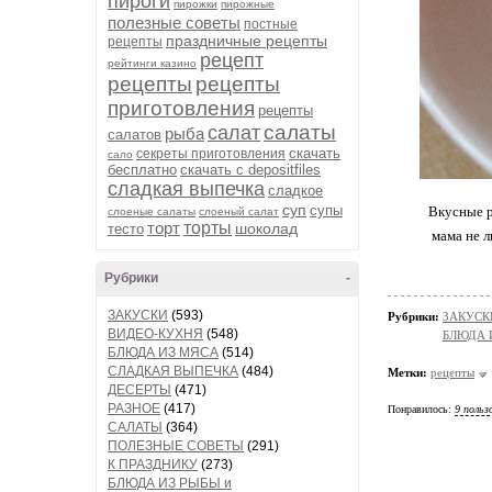
пироги
пирожки
пирожные
полезные советы
постные
праздничные рецепты
рецепты
рецепт
рейтинги казино
рецепты
рецепты
приготовления
рецепты
салаты
салат
рыба
салатов
скачать
секреты приготовления
сало
бесплатно
скачать с depositfiles
сладкая выпечка
сладкое
суп
супы
Вкусные р
слоеные салаты
слоеный салат
торт
торты
шоколад
тесто
мама не л
Рубрики
-
ЗАКУСКИ
(593)
Рубрики:
ЗАКУСК
ВИДЕО-КУХНЯ
(548)
БЛЮДА 
БЛЮДА ИЗ МЯСА
(514)
СЛАДКАЯ ВЫПЕЧКА
(484)
Метки:
рецепты
ДЕСЕРТЫ
(471)
РАЗНОЕ
(417)
Понравилось:
9 польз
САЛАТЫ
(364)
ПОЛЕЗНЫЕ СОВЕТЫ
(291)
К ПРАЗДНИКУ
(273)
БЛЮДА ИЗ РЫБЫ и