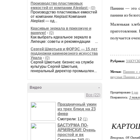
Производство пластиковых
емкостей от компании Aleplast
-
(0)
Панини — это с
Производство пластиковых емкостей
панини из белог
от компании Aleplast Компания
Aleplast — од...
Маленькая хлеб
Красивые зеркала в прихожую и
приготовления.
ванную!
-
(0)
Как выбрать идеальное зеркало в
получается очен
Липецке: советы и рекомендации ...
Сергей Шмотьев и ФОРЭС — 15 лет
поддержки камнерезного искусства
Урала
-
(0)
Рубрики:
ЗАКУСК
Сергей Шмотьев: бизнес на службе
культуры Сергей Шмотьев,
генеральный директор промышлен...
Метки:
Панини с 
вкусные Панини с 
Видео
-
Процитировано
6 раз
Все (22)
Понравилось:
2 польз
Праздничный ужин
из трех блюд на 23
февр
Смотрели: 12
(1)
КАРТО
БАСТУРМА ПО-
АРМЯНСКИ! Очень
простой и вк
Вторник, 08 Октяб