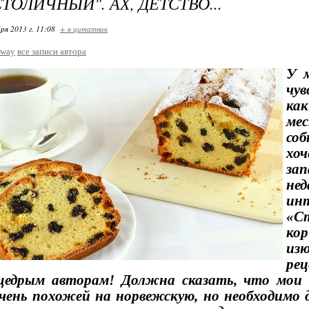
ТОЛИЧНЫЙ". АХ, ДЕТСТВО...
ря 2013 г. 11:08
+ в цитатник
rway
все записи автора
У м
чу
ка
м
соб
хо
за
не
ин
«Ст
кор
из
ре
щедрым авторам! Должна сказать, что мои 
чень похожей на норвежскую, но необходимо 