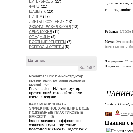
БУТЕРБРОДЫ
(27)
супермаркете, т
ФАРШ
(21)
трапезы, любят 
ШАШЛЫК
(20)
ПИЦЦА
(17)
ДИЕТЫ,ПОХУДЕНИЕ
(13)
ЭКЗОТИЧЕСКАЯ КУХНЯ
(13)
СЕКС-КУХНЯ
(11)
Рубрики:
БЛЮДА 
ОТ АДМИНА
(8)
ПОСТНЫЕ РЕЦЕПТЫ
(7)
Метки:
Куриное фи
ВОПРОСЫ-ОТВЕТЫ
(5)
филе в слойке
бл
Цитатник
-
Процитировано
27 раз
Понравилось:
11 поль
Все (507)
Presentacium: ИИ‑конструктор
презентаций, который экономит
время!
-
(0)
Presentacium: ИИ‑конструктор
ПАНИНИ
презентаций, который экономит
время! Создани...
Среда, 09 Октября
КАК ОРГАНИЗОВАТЬ
ЭФФЕКТИВНОЕ ХРАНЕНИЕ ВОДЫ:
ПОДЗЕМНЫЕ ПЛАСТИКОВЫЕ
heregirl
ЁМКОСТИ
-
(0)
Как организовать эффективное
Панини с 
хранение воды: подземные
пластиковые ёмкости Надёжное х...