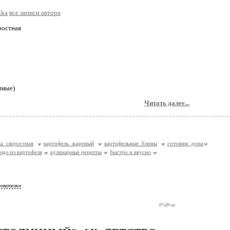
ika
все записи автора
ростная
имые)
Читать далее...
а скоростная
картофель жареный
картофельные блины
готовим дома
юдо из картофеля
кулинарные рецепты
быстро и вкусно
зователям