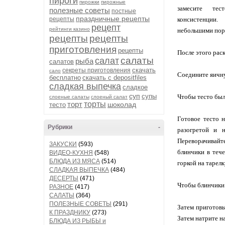
пироги
пирожки
пирожные
замесите тес
полезные советы
постные
праздничные рецепты
рецепты
консистенц
рецепт
рейтинги казино
небольшими порц
рецепты
рецепты
приготовления
рецепты
После этого раск
салаты
салат
рыба
салатов
скачать
секреты приготовления
сало
Соедините яичну
бесплатно
скачать с depositfiles
сладкая выпечка
сладкое
суп
супы
Чтобы тесто был
слоеные салаты
слоеный салат
торт
торты
шоколад
тесто
Готовое тесто 
Рубрики
-
разогретой и 
Переворачивайт
ЗАКУСКИ
(593)
блинчики в теч
ВИДЕО-КУХНЯ
(548)
БЛЮДА ИЗ МЯСА
(514)
горкой на тарелк
СЛАДКАЯ ВЫПЕЧКА
(484)
ДЕСЕРТЫ
(471)
Чтобы блинчики 
РАЗНОЕ
(417)
САЛАТЫ
(364)
ПОЛЕЗНЫЕ СОВЕТЫ
(291)
Затем приготовь
К ПРАЗДНИКУ
(273)
Затем натрите н
БЛЮДА ИЗ РЫБЫ и