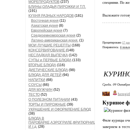
МОРЕПРОДУКТОВ
(237)
специями. По же
БЛИНЫ,ОЛАДЬЯ,ПИРОЖКИ И Т.П.
(191)
Выложите готову
КУХНЯ РАЗНЫХ НАРОДОВ
(181)
Восточная кухня
(11)
Азиатская кухня
(8)
Европейская кухня
(7)
Средиземноморская кухня
(2)
Латино-американская кухня.
(1)
Процитировано
17 раз
МОИ ЛУЧШИЕ РЕЦЕПТЫ
(168)
Понравилось:
6 польз
КОНСЕРВИРОВАНИЕ
(148)
НЕСЛАДКАЯ ВЫПЕЧКА
(142)
СУПЫ и ПЕРВЫЕ БЛЮДА
(133)
ВТОРЫЕ БЛЮДА
(116)
ДИЕТИЧЕСКИЕ БЛЮДА
(98)
КУРИНО
БЛЮДА ДЛЯ ДЕТЕЙ
(94)
НАПИТКИ
(68)
Среда, 09 Октября
СОУСЫ
(66)
ДЛЯ МУЖЧИН
(52)
heregirl
ТЕСТО
(52)
О ПОЛЕЗНОМ ПИТАНИИ
(43)
Куриное ф
ТОРТЫ И ПИРОЖНЫЕ
(39)
УКРАШЕНИЕ И ОФОРМЛЕНИЕ БЛЮД
(38)
БЛЮДА В
Филе курицы оче
ПАРОВАРКЕ,АЭРОГРИЛЕ,ФРИТЮРНИЦЕ
И т.д.
(28)
завернем в тест