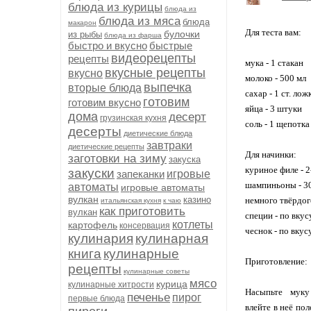
блюда из курицы
блюда из
блюда из мяса
блюда
макарон
Для теста вам:
булочки
из рыбы
блюда из фарша
быстро и вкусно
быстрые
видеорецепты
рецепты
мука - 1 стакан
вкусные рецепты
вкусно
молоко - 500 мл
выпечка
вторые блюда
сахар - 1 ст. лож
готовим
готовим вкусно
яйца - 3 штуки
дома
десерт
грузинская кухня
соль - 1 щепотка
десерты
диетические блюда
завтраки
диетические рецепты
Для начинки:
заготовки на зиму
закуска
куриное филе - 
закуски
запеканки
игровые
шампиньоны - 30
автоматы
игровые автоматы
вулкан
казино
немного твёрдог
итальянская кухня
к чаю
как приготовить
вулкан
специи - по вкус
котлеты
картофель
консервация
чеснок - по вкус
кулинария
кулинарная
книга
кулинарные
Приготовление:
рецепты
кулинарные советы
мясо
курица
кулинарные хитрости
Насыпьте муку
печенье
пирог
первые блюда
влейте в неё по