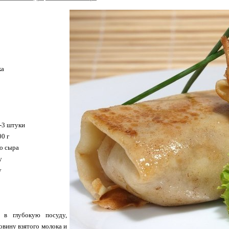
ка
2-3 штуки
0 г
о сыра
у
у
 в глубокую посуду,
ловину взятого молока и