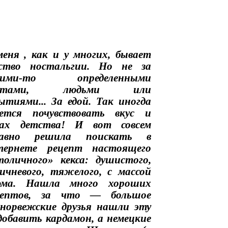
еня , как и у многих, бывает
вство ностальгии. Но не за
кими-то определенными
естами, людьми или
ытиями... За едой. Так иногда
чется почувствовать вкус и
пах детства! И вот совсем
давно решила поискать в
тернете рецепт настоящего
оличного» кекса: душистого,
ичневого, тяжелого, с массой
юма. Нашла много хороших
цептов, за что — большое
норвежские друзья нашли эту
добавить кардамон, а немецкие