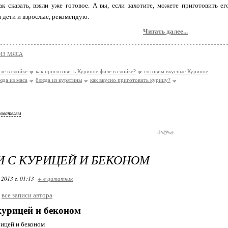
ак сказать, взяли уже готовое. А вы, если захотите, можете приготовить 
и дети и взрослые, рекомендую.
Читать далее...
ИЗ МЯСА
ле в слойке
как приготовить Куриное филе в слойке?
готовим вкусные Куриное
юда из мяса
блюда из курятины
как вкусно приготовить курицу?
зователям
 С КУРИЦЕЙ И БЕКОНОМ
 2013 г. 01:13
+ в цитатник
все записи автора
курицей и беконом