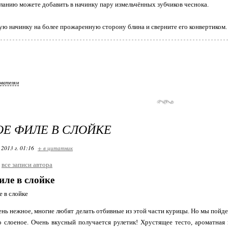
ланию можете добавить в начинку пару измельчённых зубчиков чеснока.
ю начинку на более прожаренную сторону блина и сверните его конвертиком.
ователям
Е ФИЛЕ В СЛОЙКЕ
 2013 г. 01:16
+ в цитатник
все записи автора
иле в слойке
нь нежное, многие любят делать отбивные из этой части курицы. Но мы пойде
о слоеное. Очень вкусный получается рулетик! Хрустящее тесто, ароматная