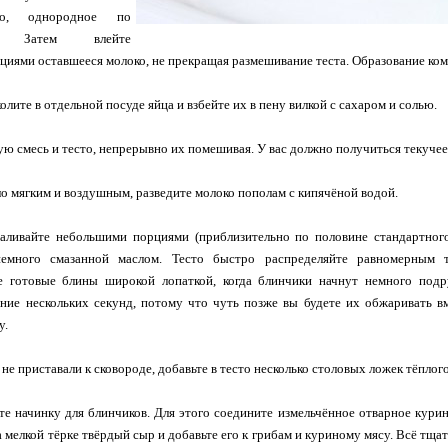
то, однородное по
ии. Затем влейте
иями оставшееся молоко, не прекращая размешивание теста. Образование ком
олите в отдельной посуде яйца и взбейте их в пену вилкой с сахаром и солью.
ю смесь и тесто, непрерывно их помешивая. У вас должно получиться текучее
о мягким и воздушным, разведите молоко пополам с кипячёной водой.
наливайте небольшими порциями (приблизительно по половине стандартного
немного смазанной маслом. Тесто быстро распределяйте равномерным 
е готовые блины широкой лопаткой, когда блинчики начнут немного подр
ение нескольких секунд, потому что чуть позже вы будете их обжаривать в
у.
не приставали к сковороде, добавьте в тесто несколько столовых ложек тёплог
те начинку для блинчиков. Для этого соедините измельчённое отварное кур
а мелкой тёрке твёрдый сыр и добавьте его к грибам и куриному мясу. Всё т