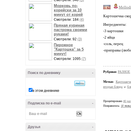
Смотрели: 340
(5)
Морковь по-
Mellod
корейски за 10
минут от корей
Картошечка ско
Смотрели: 184
(4)
Ингредиенты:
Пряная куриная
пастрома своими
-3 картошки
руками!
-2 яйца
Смотрели: 92
(3)
-соль, перец
Пирожное
"Картошка" за 5
-приправы (люб
минут!
Смотрели: 1095
(7)
Рубрики:
РАЗНОЕ
Поиск по дневнику
-
Метки:
Картошечк
вторые блюда
бл
в этом дневнике
Процитировано
40 раз
Подписка по e-mail
-
Понравилось:
11 поль
Друзья
-