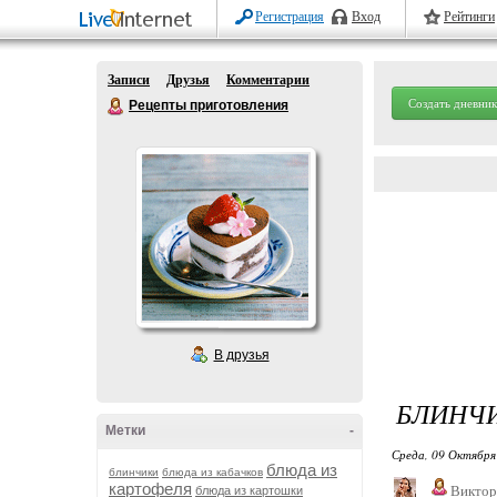
Регистрация
Вход
Рейтинги
Записи
Друзья
Комментарии
Создать дневник
Рецепты приготовления
В друзья
БЛИНЧИ
Метки
-
Среда, 09 Октября
блюда из
блинчики
блюда из кабачков
картофеля
Виктор
блюда из картошки