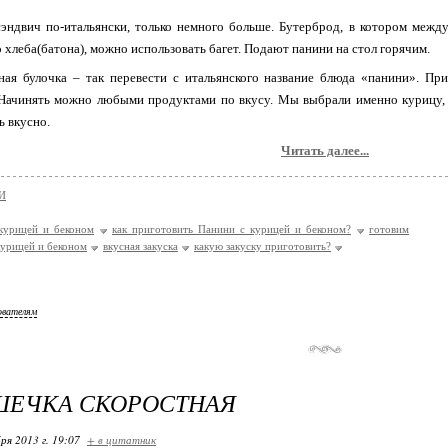
эндвич по-итальянски, только немного больше. Бутерброд, в котором между
о хлеба(батона), можно использовать багет. Подают панини на стол горячим.
ная булочка – так перевести с итальянского название блюда «панини». Пр
 Начинять можно любыми продуктами по вкусу. Мы выбрали именно курицу, 
ь вкусно.
Читать далее...
И
курицей и беконом
как приготовить Панини с курицей и беконом?
готовим
курицей и беконом
вкусная закуска
какую закуску приготовить?
ователям
ШЕЧКА СКОРОСТНАЯ
ря 2013 г. 19:07
+ в цитатник