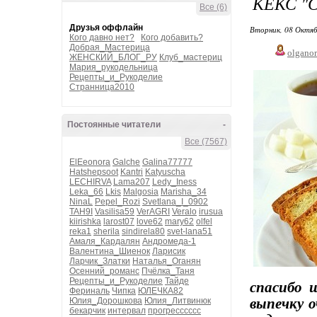
КЕКС "С
Все (6)
Друзья оффлайн
Вторник, 08 Октяб
Кого давно нет?
Кого добавить?
Добрая_Мастерица
olgano
ЖЕНСКИЙ_БЛОГ_РУ
Клуб_мастериц
Мария_рукодельница
Рецепты_и_Рукоделие
Странница2010
Постоянные читатели
-
Все (7567)
ElEeonora
Galche
Galina77777
Hatshepsoot
Kantri
Katyuscha
LECHIRVA
Lama207
Ledy_Iness
Leka_66
Lkis
Malgosia
Marisha_34
NinaL
Pepel_Rozi
Svetlana_I_0902
TAH9I
Vasilisa59
VerAGRI
Veralo
irusua
kiirishka
larost07
love62
mary62
olfel
reka1
sherila
sindirela80
svet-lana51
Амаля_Кардалян
Андромеда-1
Валентина_Шиенок
Ларисик
Ларчик_Златки
Наталья_Оганян
Осенний_романс
Пчёлка_Таня
Рецепты_и_Рукоделие
Тайде
спасибо 
Фериналь
Чипка
ЮЛЕЧКА82
выпечку о
Юлия_Дорошкова
Юлия_Литвинюк
бекарчик
интервал
прогресссссс