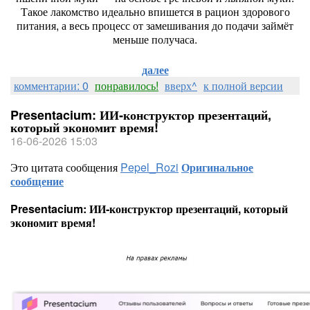
Такое
лакомство
идеально
впишется
в
рацион
здорового
питания,
а
весь
процесс
от
замешивания
до
подачи
займёт
меньше
получаса.
далее
комментарии: 0
понравилось!
вверх^
к полной версии
Presentacium: ИИ‑конструктор презентаций,
который экономит время!
16-06-2026 15:03
Это цитата сообщения
Pepel_Rozi
Оригинальное
сообщение
Presentacium: ИИ‑конструктор презентаций, который
экономит время!