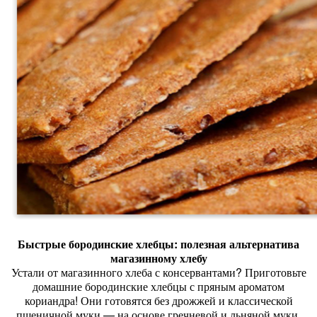
Быстрые
бородинские
хлебцы:
полезная
альтернатива
магазинному
хлебу
Устали
от
магазинного
хлеба
с
консервантами?
Приготовьте
домашние
бородинские
хлебцы
с
пряным
ароматом
кориандра!
Они
готовятся
без
дрожжей
и
классической
пшеничной
муки
— на
основе
гречневой
и
льняной
муки.