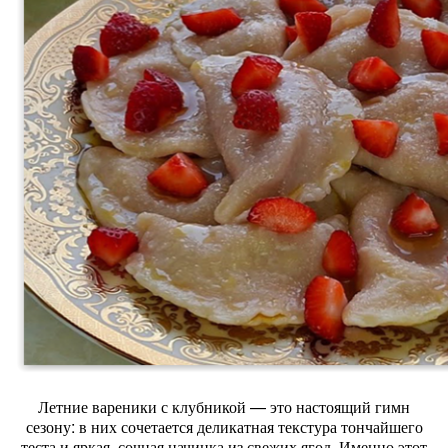
Летние
вареники
с
клубникой
— это
настоящий
гимн
сезону:
в
них
сочетается
деликатная
текстура
тончайшего
теста
и
яркая,
сочная
начинка
из
свежих
ягод.
Именно
этот