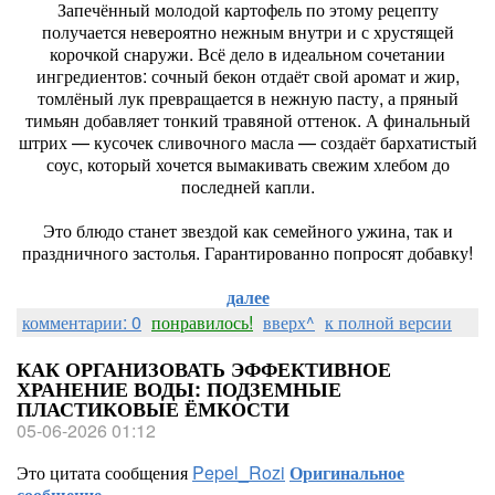
Запечённый молодой картофель по этому рецепту
получается невероятно нежным внутри и с хрустящей
корочкой снаружи. Всё дело в идеальном сочетании
ингредиентов: сочный бекон отдаёт свой аромат и жир,
томлёный лук превращается в нежную пасту, а пряный
тимьян добавляет тонкий травяной оттенок. А финальный
штрих — кусочек сливочного масла — создаёт бархатистый
соус, который хочется вымакивать свежим хлебом до
последней капли.
Это блюдо станет звездой как семейного ужина, так и
праздничного застолья. Гарантированно попросят добавку!
далее
комментарии: 0
понравилось!
вверх^
к полной версии
КАК ОРГАНИЗОВАТЬ ЭФФЕКТИВНОЕ
ХРАНЕНИЕ ВОДЫ: ПОДЗЕМНЫЕ
ПЛАСТИКОВЫЕ ЁМКОСТИ
05-06-2026 01:12
Это цитата сообщения
Pepel_Rozi
Оригинальное
сообщение