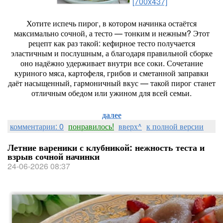
[700x437]
Хотите
испечь
пирог,
в
котором
начинка
остаётся
максимально
сочной,
а
тесто
— тонким
и
нежным?
Этот
рецепт
как
раз
такой:
кефирное
тесто
получается
эластичным
и
послушным,
а
благодаря
правильной
сборке
оно
надёжно
удерживает
внутри
все
соки.
Сочетание
куриного
мяса,
картофеля,
грибов
и
сметанной
заправки
даёт
насыщенный,
гармоничный
вкус
— такой
пирог
станет
отличным
обедом
или
ужином
для
всей
семьи.
далее
комментарии: 0
понравилось!
вверх^
к полной версии
Летние вареники с клубникой: нежность теста и
взрыв сочной начинки
24-06-2026 08:37