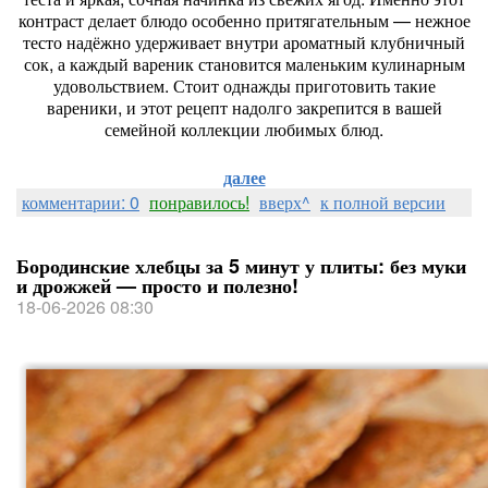
контраст
делает
блюдо
особенно
притягательным
— нежное
тесто
надёжно
удерживает
внутри
ароматный
клубничный
сок,
а
каждый
вареник
становится
маленьким
кулинарным
удовольствием.
Стоит
однажды
приготовить
такие
вареники,
и
этот
рецепт
надолго
закрепится
в
вашей
семейной
коллекции
любимых
блюд.
далее
комментарии: 0
понравилось!
вверх^
к полной версии
Бородинские хлебцы за 5 минут у плиты: без муки
и дрожжей — просто и полезно!
18-06-2026 08:30