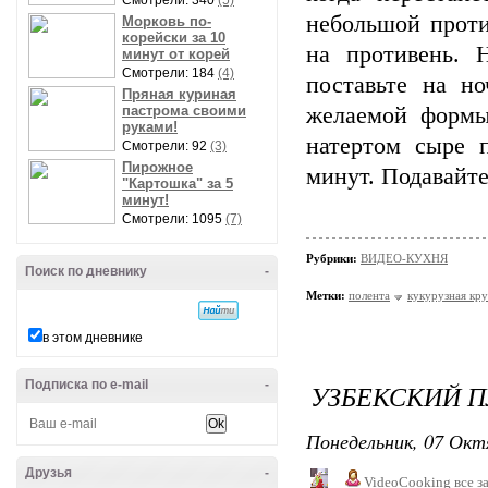
Смотрели: 340
(5)
небольшой прот
Морковь по-
корейски за 10
на противень. 
минут от корей
Смотрели: 184
(4)
поставьте на н
Пряная куриная
пастрома своими
желаемой формы
руками!
натертом сыре 
Смотрели: 92
(3)
Пирожное
минут. Подавайте
"Картошка" за 5
минут!
Смотрели: 1095
(7)
Рубрики:
ВИДЕО-КУХНЯ
Поиск по дневнику
-
Метки:
полента
кукурузная кр
в этом дневнике
Подписка по e-mail
-
УЗБЕКСКИЙ 
Понедельник, 07 Окт
Друзья
-
VideoCooking
все з