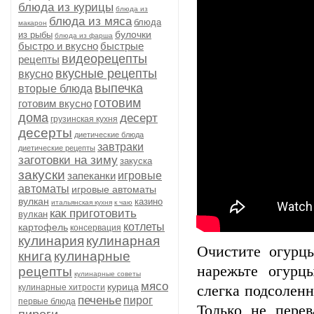
блюда из курицы
блюда из
блюда из мяса
блюда
макарон
булочки
из рыбы
блюда из фарша
быстро и вкусно
быстрые
видеорецепты
рецепты
вкусные рецепты
вкусно
выпечка
вторые блюда
готовим
готовим вкусно
дома
десерт
грузинская кухня
десерты
диетические блюда
завтраки
диетические рецепты
заготовки на зиму
закуска
закуски
запеканки
игровые
автоматы
игровые автоматы
вулкан
казино
итальянская кухня
к чаю
как приготовить
вулкан
котлеты
картофель
консервация
кулинария
кулинарная
Очистите огурцы
книга
кулинарные
нарежьте огурц
рецепты
кулинарные советы
мясо
курица
кулинарные хитрости
слегка подсоленн
печенье
пирог
первые блюда
Только не пере