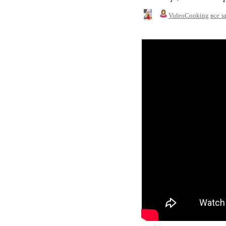
VideoCooking
все з