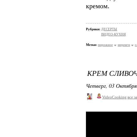
кремом.
Рубрики:
ДЕСЕРТЫ
ВИДЕО-КУХНЯ
Метки:
пирожное
меренги
с
КРЕМ СЛИВО
Четверг, 03 Октября
VideoCooking
все з