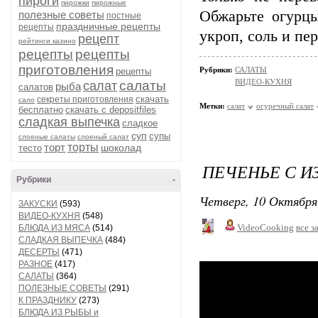
пироги
пирожки
пирожные
Обжарьте огурцы
полезные советы
постные
праздничные рецепты
рецепты
укроп, соль и пе
рецепт
рейтинги казино
рецепты
рецепты
приготовления
Рубрики:
САЛАТЫ
рецепты
ВИДЕО-КУХНЯ
салаты
салат
рыба
салатов
скачать
секреты приготовления
сало
Метки:
салат
огуречный салат
бесплатно
скачать с depositfiles
сладкая выпечка
сладкое
суп
супы
слоеные салаты
слоеный салат
торт
торты
шоколад
тесто
ПЕЧЕНЬЕ С И
Рубрики
-
Четверг, 10 Октября
ЗАКУСКИ
(593)
ВИДЕО-КУХНЯ
(548)
VideoCooking
все з
БЛЮДА ИЗ МЯСА
(514)
СЛАДКАЯ ВЫПЕЧКА
(484)
ДЕСЕРТЫ
(471)
РАЗНОЕ
(417)
САЛАТЫ
(364)
ПОЛЕЗНЫЕ СОВЕТЫ
(291)
К ПРАЗДНИКУ
(273)
БЛЮДА ИЗ РЫБЫ и