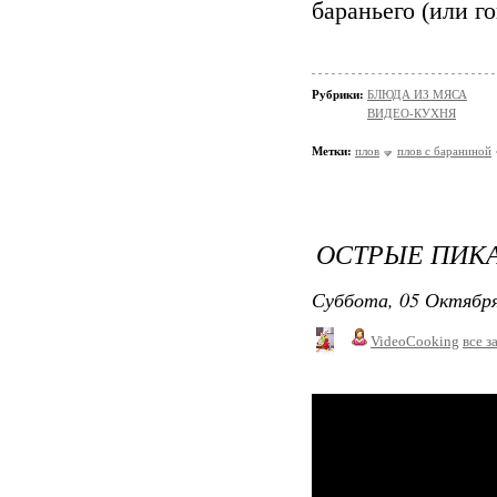
бараньего (или г
Рубрики:
БЛЮДА ИЗ МЯСА
ВИДЕО-КУХНЯ
Метки:
плов
плов с бараниной
ОСТРЫЕ ПИК
Суббота, 05 Октября
VideoCooking
все з