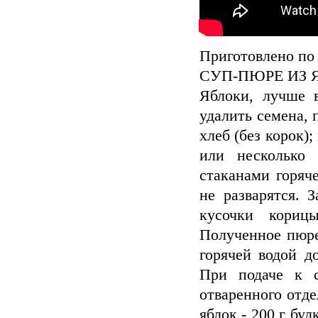
Приготовлено по 
СУП-ПЮРЕ ИЗ 
Яблоки, лучше в
удалить семена,
хлеб (без корок)
или несколько 
стаканами горяч
не разварятся. 
кусочки кориц
Полученное пюре
горячей водой д
При подаче к с
отваренного отде
яблок - 200 г бул