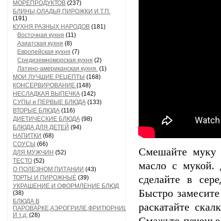
МОРЕПРОДУКТОВ
(237)
БЛИНЫ,ОЛАДЬЯ,ПИРОЖКИ И Т.П.
(191)
КУХНЯ РАЗНЫХ НАРОДОВ
(181)
Восточная кухня
(11)
Азиатская кухня
(8)
Европейская кухня
(7)
Средиземноморская кухня
(2)
Латино-американская кухня.
(1)
МОИ ЛУЧШИЕ РЕЦЕПТЫ
(168)
КОНСЕРВИРОВАНИЕ
(148)
НЕСЛАДКАЯ ВЫПЕЧКА
(142)
СУПЫ и ПЕРВЫЕ БЛЮДА
(133)
ВТОРЫЕ БЛЮДА
(116)
ДИЕТИЧЕСКИЕ БЛЮДА
(98)
БЛЮДА ДЛЯ ДЕТЕЙ
(94)
НАПИТКИ
(68)
СОУСЫ
(66)
Смешайте муку 
ДЛЯ МУЖЧИН
(52)
ТЕСТО
(52)
масло с мукой.
О ПОЛЕЗНОМ ПИТАНИИ
(43)
сделайте в сере
ТОРТЫ И ПИРОЖНЫЕ
(39)
УКРАШЕНИЕ И ОФОРМЛЕНИЕ БЛЮД
Быстро замесите
(38)
БЛЮДА В
раскатайте скал
ПАРОВАРКЕ,АЭРОГРИЛЕ,ФРИТЮРНИЦЕ
И т.д.
(28)