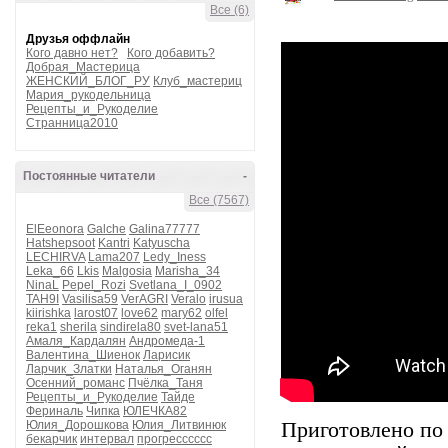
Все (6)
Друзья оффлайн
Кого давно нет?
Кого добавить?
Добрая_Мастерица
ЖЕНСКИЙ_БЛОГ_РУ
Клуб_мастериц
Мария_рукодельница
Рецепты_и_Рукоделие
Странница2010
Постоянные читатели
-
Все (7567)
ElEeonora
Galche
Galina77777
Hatshepsoot
Kantri
Katyuscha
LECHIRVA
Lama207
Ledy_Iness
Leka_66
Lkis
Malgosia
Marisha_34
NinaL
Pepel_Rozi
Svetlana_I_0902
TAH9I
Vasilisa59
VerAGRI
Veralo
irusua
kiirishka
larost07
love62
mary62
olfel
reka1
sherila
sindirela80
svet-lana51
Амаля_Кардалян
Андромеда-1
Валентина_Шиенок
Ларисик
Ларчик_Златки
Наталья_Оганян
Осенний_романс
Пчёлка_Таня
Рецепты_и_Рукоделие
Тайде
Фериналь
Чипка
ЮЛЕЧКА82
Юлия_Дорошкова
Юлия_Литвинюк
Приготовлено по 
бекарчик
интервал
прогресссссс