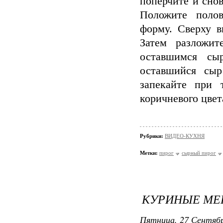
поперчите и сно
Положите полов
форму. Сверху в
Затем разложит
оставшимся сы
оставшийся сыр
запекайте при 
коричневого цвет
Рубрики:
ВИДЕО-КУХНЯ
Метки:
пирог
сырный пирог
КУРИНЫЕ М
Пятница, 27 Сентябр