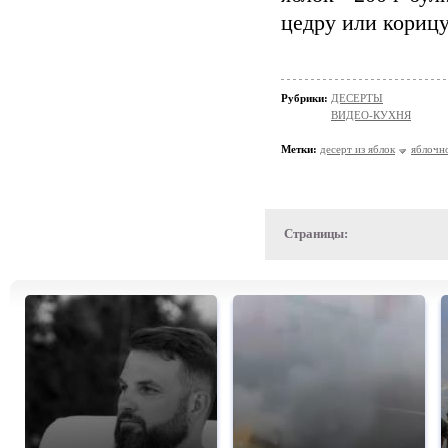
цедру или корицу
Рубрики:
ДЕСЕРТЫ
ВИДЕО-КУХНЯ
Метки:
десерт из яблок
яблочн
Страницы: