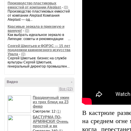
Производство пластиковых
емкостей от компании Aleplast
-
(0)
Производство пластиковых емкостей
от компании Aleplast Компания
Aleplast — од...
Красивые зеркала в прихожую и
ванную!
-
(0)
Как выбрать идеальное зеркало в
Липецке: советы и рекомендации ...
Сергей Шмотьев и ФОРЭС — 15 лет
поддержки камнерезного искусства
Урала
-
(0)
Сергей Шмотьев: бизнес на службе
культуры Сергей Шмотьев,
генеральный директор промышлен...
Видео
-
Все (22)
Праздничный ужин
из трех блюд на 23
февр
Смотрели: 12
(1)
В кастрюле разв
БАСТУРМА ПО-
на среднем огне
АРМЯНСКИ! Очень
простой и вк
когда перестан