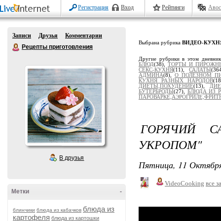
Регистрация
Вход
Рейтинги
Авос
Записи
Друзья
Комментарии
Выбрана рубрика
ВИДЕО-КУХН
Рецепты приготовления
Другие рубрики в этом дневни
БЛЮД
(38),
ТОРТЫ И ПИРОЖН
СЕКС-КУХНЯ
(11),
САЛАТЫ
(36
АДМИНА
(8),
О ПОЛЕЗНОМ П
КУХНЯ РАЗНЫХ НАРОДОВ
(1
ДИЕТЫ,ПОХУДЕНИЕ
(13),
ДИЕ
БУТЕРБРОДЫ
(27),
БЛЮДА ИЗ 
ПАРОВАРКЕ,АЭРОГРИЛЕ,ФРИТЮ
ГОРЯЧИЙ С
УКРОПОМ"
В друзья
Пятница, 11 Октября
VideoCooking
все з
Метки
-
блюда из
блинчики
блюда из кабачков
картофеля
блюда из картошки