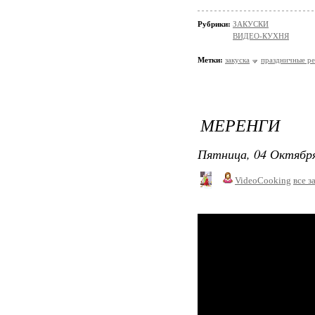
Рубрики:
ЗАКУСКИ
ВИДЕО-КУХНЯ
Метки:
закуска
праздничные р
МЕРЕНГИ
Пятница, 04 Октября
VideoCooking
все з