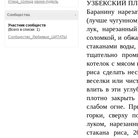
птица_солнца
ханни-пудель
УЗБЕКСКИЙ П
Баранину нареза
Сообщества
-
(лучше чугунном)
Участник сообществ
лук, нарезанный
(Всего в списке: 1)
соломкой, и обжа
Сообщество_Любимые_ЦИТАТЫ
стаканами воды,
тщательно пром
котелок с мясом 
риса сделать не
веселки или чис
влить в эти углу
плотно закрыть
слабом огне. Пр
горки, сверху 
луком, нарезан
стакана риса, 2