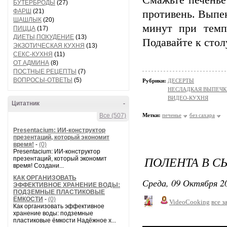
Смажьте печенье
БУТЕРБРОДЫ
(27)
ФАРШ
(21)
противень. Выпек
ШАШЛЫК
(20)
минут при темпе
ПИЦЦА
(17)
ДИЕТЫ,ПОХУДЕНИЕ
(13)
Подавайте к стол
ЭКЗОТИЧЕСКАЯ КУХНЯ
(13)
СЕКС-КУХНЯ
(11)
ОТ АДМИНА
(8)
ПОСТНЫЕ РЕЦЕПТЫ
(7)
ВОПРОСЫ-ОТВЕТЫ
(5)
Рубрики:
ДЕСЕРТЫ
НЕСЛАДКАЯ ВЫПЕЧК
ВИДЕО-КУХНЯ
Цитатник
-
Все (507)
Метки:
печенье
без сахара
Presentacium: ИИ‑конструктор
презентаций, который экономит
время!
-
(0)
Presentacium: ИИ‑конструктор
ПОЛЕНТА В С
презентаций, который экономит
время! Создани...
КАК ОРГАНИЗОВАТЬ
Среда, 09 Октября 20
ЭФФЕКТИВНОЕ ХРАНЕНИЕ ВОДЫ:
ПОДЗЕМНЫЕ ПЛАСТИКОВЫЕ
ЁМКОСТИ
-
(0)
VideoCooking
все з
Как организовать эффективное
хранение воды: подземные
пластиковые ёмкости Надёжное х...