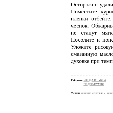
Осторожно удали
Поместите кури
пленки отбейте.
чеснок. Обжарив
не станут мяг
Посолите и поп
Уложите рисову
смазанную масло
духовке при темп
Рубрики:
БЛЮДА ИЗ МЯСА
ВИДЕО-КУХНЯ
Метки:
куриные мешочки
кури