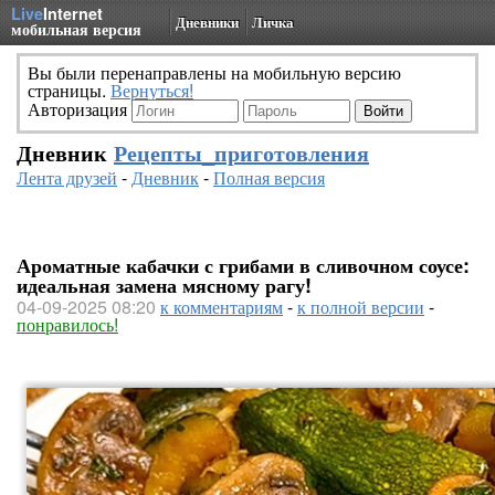
Live
Internet
Дневники
Личка
мобильная версия
Вы были перенаправлены на мобильную версию
страницы.
Вернуться!
Авторизация
Дневник
Рецепты_приготовления
Лента друзей
-
Дневник
-
Полная версия
Ароматные кабачки с грибами в сливочном соусе:
идеальная замена мясному рагу!
04-09-2025 08:20
к комментариям
-
к полной версии
-
понравилось!