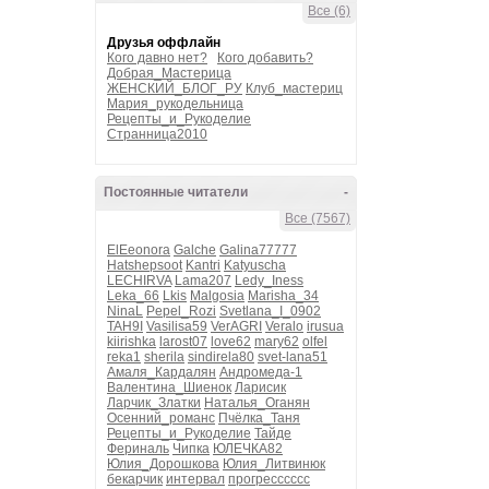
Все (6)
Друзья оффлайн
Кого давно нет?
Кого добавить?
Добрая_Мастерица
ЖЕНСКИЙ_БЛОГ_РУ
Клуб_мастериц
Мария_рукодельница
Рецепты_и_Рукоделие
Странница2010
Постоянные читатели
-
Все (7567)
ElEeonora
Galche
Galina77777
Hatshepsoot
Kantri
Katyuscha
LECHIRVA
Lama207
Ledy_Iness
Leka_66
Lkis
Malgosia
Marisha_34
NinaL
Pepel_Rozi
Svetlana_I_0902
TAH9I
Vasilisa59
VerAGRI
Veralo
irusua
kiirishka
larost07
love62
mary62
olfel
reka1
sherila
sindirela80
svet-lana51
Амаля_Кардалян
Андромеда-1
Валентина_Шиенок
Ларисик
Ларчик_Златки
Наталья_Оганян
Осенний_романс
Пчёлка_Таня
Рецепты_и_Рукоделие
Тайде
Фериналь
Чипка
ЮЛЕЧКА82
Юлия_Дорошкова
Юлия_Литвинюк
бекарчик
интервал
прогресссссс