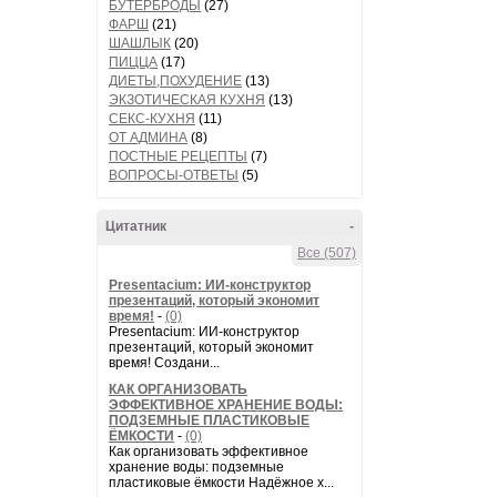
БУТЕРБРОДЫ
(27)
ФАРШ
(21)
ШАШЛЫК
(20)
ПИЦЦА
(17)
ДИЕТЫ,ПОХУДЕНИЕ
(13)
ЭКЗОТИЧЕСКАЯ КУХНЯ
(13)
СЕКС-КУХНЯ
(11)
ОТ АДМИНА
(8)
ПОСТНЫЕ РЕЦЕПТЫ
(7)
ВОПРОСЫ-ОТВЕТЫ
(5)
Цитатник
-
Все (507)
Presentacium: ИИ‑конструктор
презентаций, который экономит
время!
-
(0)
Presentacium: ИИ‑конструктор
презентаций, который экономит
время! Создани...
КАК ОРГАНИЗОВАТЬ
ЭФФЕКТИВНОЕ ХРАНЕНИЕ ВОДЫ:
ПОДЗЕМНЫЕ ПЛАСТИКОВЫЕ
ЁМКОСТИ
-
(0)
Как организовать эффективное
хранение воды: подземные
пластиковые ёмкости Надёжное х...