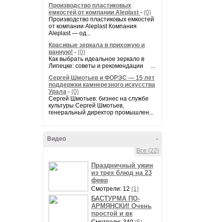
Производство пластиковых
емкостей от компании Aleplast
-
(0)
Производство пластиковых емкостей
от компании Aleplast Компания
Aleplast — од...
Красивые зеркала в прихожую и
ванную!
-
(0)
Как выбрать идеальное зеркало в
Липецке: советы и рекомендации ...
Сергей Шмотьев и ФОРЭС — 15 лет
поддержки камнерезного искусства
Урала
-
(0)
Сергей Шмотьев: бизнес на службе
культуры Сергей Шмотьев,
генеральный директор промышлен...
Видео
-
Все (22)
Праздничный ужин
из трех блюд на 23
февр
Смотрели: 12
(1)
БАСТУРМА ПО-
АРМЯНСКИ! Очень
простой и вк