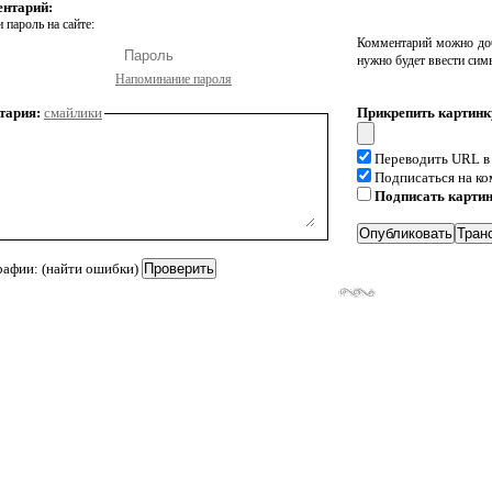
ентарий:
 пароль на сайте:
Комментарий можно доб
нужно будет ввести сим
Напоминание пароля
тария:
смайлики
Прикрепить картинк
Переводить URL в
Подписаться на к
Подписать карти
рафии: (найти ошибки)