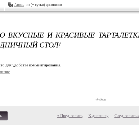
Авось
из (+ сутки) дневников
О ВКУСНЫЕ И КРАСИВЫЕ ТАРТАЛЕТ
ЗДНИЧНЫЙ СТОЛ!
то для удобства комментирования.
щение
« Пред. запись
—
К дневнику
—
След. запись 
ь