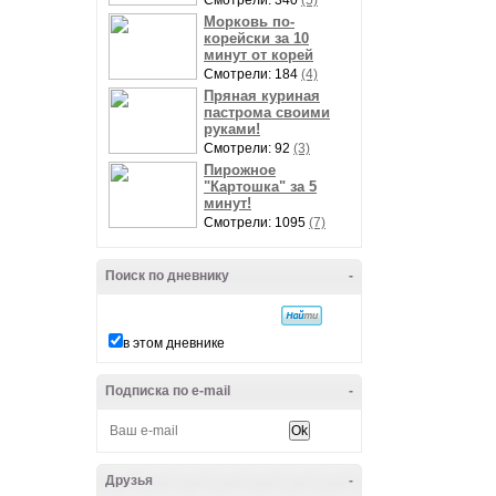
Смотрели: 340
(5)
Морковь по-
корейски за 10
минут от корей
Смотрели: 184
(4)
Пряная куриная
пастрома своими
руками!
Смотрели: 92
(3)
Пирожное
"Картошка" за 5
минут!
Смотрели: 1095
(7)
Поиск по дневнику
-
в этом дневнике
Подписка по e-mail
-
Друзья
-