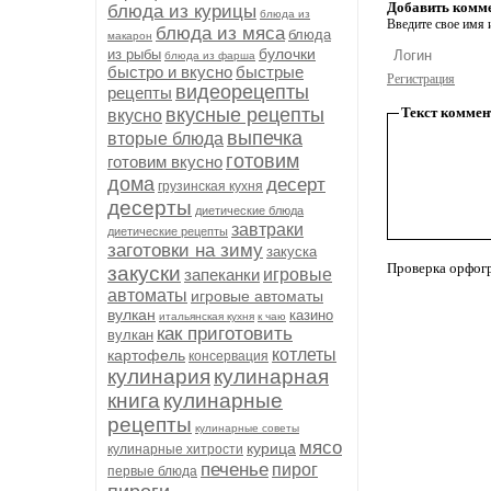
Добавить комм
блюда из курицы
блюда из
Введите свое имя и
блюда из мяса
блюда
макарон
булочки
из рыбы
блюда из фарша
быстро и вкусно
быстрые
Регистрация
видеорецепты
рецепты
вкусные рецепты
Текст коммен
вкусно
выпечка
вторые блюда
готовим
готовим вкусно
дома
десерт
грузинская кухня
десерты
диетические блюда
завтраки
диетические рецепты
заготовки на зиму
закуска
Проверка орфог
закуски
запеканки
игровые
автоматы
игровые автоматы
вулкан
казино
итальянская кухня
к чаю
как приготовить
вулкан
котлеты
картофель
консервация
кулинария
кулинарная
книга
кулинарные
рецепты
кулинарные советы
мясо
курица
кулинарные хитрости
печенье
пирог
первые блюда