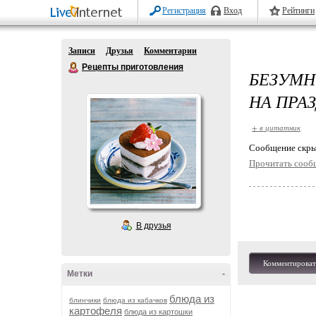
Регистрация
Вход
Рейтинги
Записи
Друзья
Комментарии
Рецепты приготовления
БЕЗУМН
НА ПРА
+ в цитатник
Cообщение скры
Прочитать сооб
В друзья
Комментироват
Метки
-
блюда из
блинчики
блюда из кабачков
картофеля
блюда из картошки