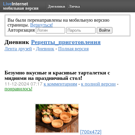
Live
Internet
Дневники
Личка
мобильная версия
Вы были перенаправлены на мобильную версию
страницы.
Вернуться!
Авторизация
Дневник
Рецепты_приготовления
Лента друзей
-
Дневник
-
Полная версия
Безумно вкусные и красивые тарталетки с
мидиями на праздничный стол!
11-12-2024 07:17
к комментариям
-
к полной версии
-
понравилось!
[700x472]