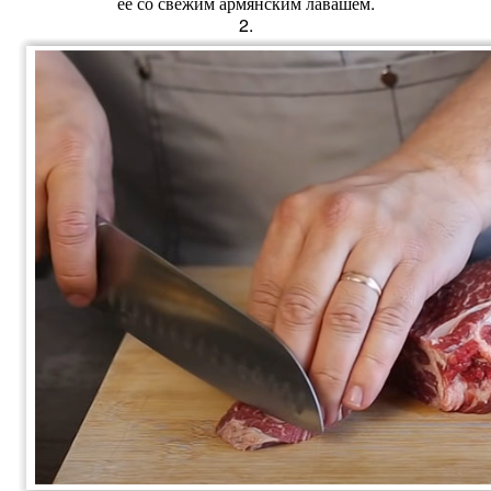
её со свежим армянским лавашем.
2.