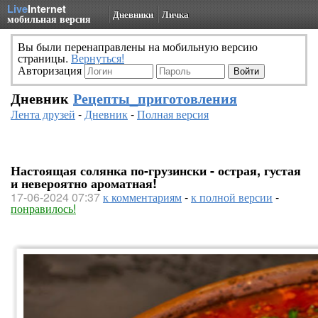
Live
Internet
Дневники
Личка
мобильная версия
Вы были перенаправлены на мобильную версию
страницы.
Вернуться!
Авторизация
Дневник
Рецепты_приготовления
Лента друзей
-
Дневник
-
Полная версия
Настоящая солянка по-грузински - острая, густая
и невероятно ароматная!
17-06-2024 07:37
к комментариям
-
к полной версии
-
понравилось!