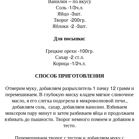
Ванилин – по вкусу
Соль -1/3ч.л.
Яйцо -3шт.
Творог -200гр.
Яблоки -2 -3шт.
Для посыпки:
Грецкие орехи -100гр.
Сахар -2 ст.л.
Корица -1/2ч.л.
СПОСОБ ПРИГОТОВЛЕНИЯ
Отмерим муку, добавляем разрыхлитель 1 пачку 12 грамм и
перемешиваем. В глубокую миску кладем мягкое сливочное
масло, я его слегка подогрела в микроволновой печи.,
добавляем соль, сахар, добавляем ванилин. Взбиваем
миксером пару минут и затем разбиваем яйца и продолжаем
взбивать до пышности. Творог немного помнем и добавим в
тесто.
Перемешиваем творог с тестом и добавляем муку с