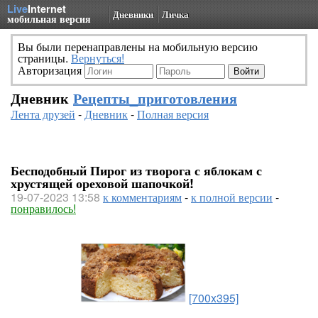
Live
Internet
Дневники
Личка
мобильная версия
Вы были перенаправлены на мобильную версию
страницы.
Вернуться!
Авторизация
Дневник
Рецепты_приготовления
Лента друзей
-
Дневник
-
Полная версия
Бесподобный Пирог из творога с яблокам с
хрустящей ореховой шапочкой!
19-07-2023 13:58
к комментариям
-
к полной версии
-
понравилось!
[700x395]