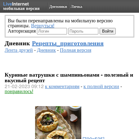
Live
Internet
Дневники
Личка
мобильная версия
Вы были перенаправлены на мобильную версию
страницы.
Вернуться!
Авторизация
Дневник
Рецепты_приготовления
Лента друзей
-
Дневник
-
Полная версия
Куриные ватрушки с шампиньонами - полезный и
вкусный рецепт
21-02-2023 09:12
к комментариям
-
к полной версии
-
понравилось!
[700x525]