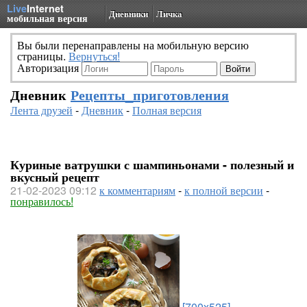
Live
Internet
Дневники
Личка
мобильная версия
Вы были перенаправлены на мобильную версию
страницы.
Вернуться!
Авторизация
Дневник
Рецепты_приготовления
Лента друзей
-
Дневник
-
Полная версия
Куриные ватрушки с шампиньонами - полезный и
вкусный рецепт
21-02-2023 09:12
к комментариям
-
к полной версии
-
понравилось!
[700x525]