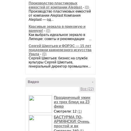
Производство пластиковых
емкостей от компании Aleplast
-
(0)
Производство пластиковых емкостей
от компании Aleplast Компания
Aleplast — од...
Красивые зеркала в прихожую и
ванную!
-
(0)
Как выбрать идеальное зеркало в
Липецке: советы и рекомендации ...
Сергей Шмотьев и ФОРЭС — 15 лет
поддержки камнерезного искусства
Урала
-
(0)
Сергей Шмотьев: бизнес на службе
культуры Сергей Шмотьев,
генеральный директор промышлен...
Видео
-
Все (22)
Праздничный ужин
из трех блюд на 23
февр
Смотрели: 12
(1)
БАСТУРМА ПО-
АРМЯНСКИ! Очень
простой и вк