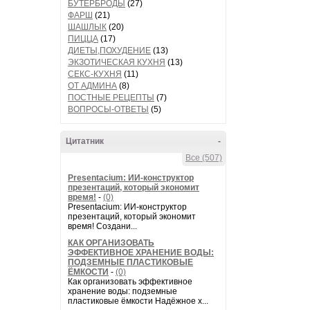
БУТЕРБРОДЫ
(27)
ФАРШ
(21)
ШАШЛЫК
(20)
ПИЦЦА
(17)
ДИЕТЫ,ПОХУДЕНИЕ
(13)
ЭКЗОТИЧЕСКАЯ КУХНЯ
(13)
СЕКС-КУХНЯ
(11)
ОТ АДМИНА
(8)
ПОСТНЫЕ РЕЦЕПТЫ
(7)
ВОПРОСЫ-ОТВЕТЫ
(5)
Цитатник
-
Все (507)
Presentacium: ИИ‑конструктор
презентаций, который экономит
время!
-
(0)
Presentacium: ИИ‑конструктор
презентаций, который экономит
время! Создани...
КАК ОРГАНИЗОВАТЬ
ЭФФЕКТИВНОЕ ХРАНЕНИЕ ВОДЫ:
ПОДЗЕМНЫЕ ПЛАСТИКОВЫЕ
ЁМКОСТИ
-
(0)
Как организовать эффективное
хранение воды: подземные
пластиковые ёмкости Надёжное х...