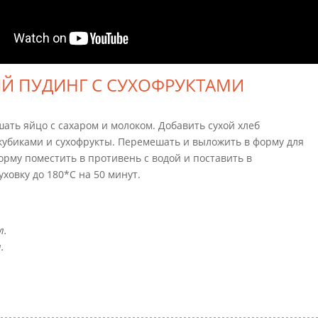
Й ПУДИНГ С СУХОФРУКТАМИ
шать яйцо с сахаром и молоком. Добавить сухой хлеб
убиками и сухофрукты. Перемешать и выложить в форму для
орму поместить в противень с водой и поставить в
уховку до 180*С на 50 минут.
л.
.