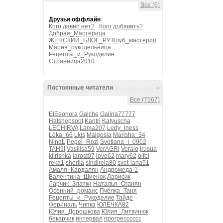
Все (6)
Друзья оффлайн
Кого давно нет?
Кого добавить?
Добрая_Мастерица
ЖЕНСКИЙ_БЛОГ_РУ
Клуб_мастериц
Мария_рукодельница
Рецепты_и_Рукоделие
Странница2010
Постоянные читатели
-
Все (7567)
ElEeonora
Galche
Galina77777
Hatshepsoot
Kantri
Katyuscha
LECHIRVA
Lama207
Ledy_Iness
Leka_66
Lkis
Malgosia
Marisha_34
NinaL
Pepel_Rozi
Svetlana_I_0902
TAH9I
Vasilisa59
VerAGRI
Veralo
irusua
kiirishka
larost07
love62
mary62
olfel
reka1
sherila
sindirela80
svet-lana51
Амаля_Кардалян
Андромеда-1
Валентина_Шиенок
Ларисик
Ларчик_Златки
Наталья_Оганян
Осенний_романс
Пчёлка_Таня
Рецепты_и_Рукоделие
Тайде
Фериналь
Чипка
ЮЛЕЧКА82
Юлия_Дорошкова
Юлия_Литвинюк
бекарчик
интервал
прогресссссс