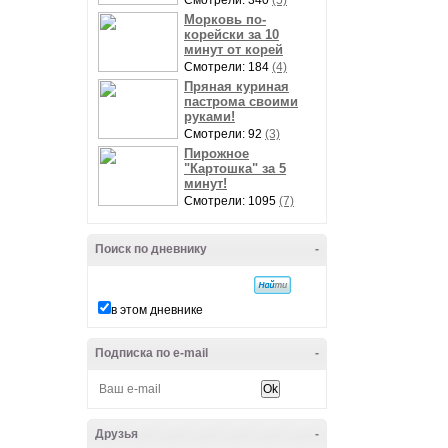
Смотрели: 340
(5)
Морковь по-
корейски за 10
минут от корей
Смотрели: 184
(4)
Пряная куриная
пастрома своими
руками!
Смотрели: 92
(3)
Пирожное
"Картошка" за 5
минут!
Смотрели: 1095
(7)
Поиск по дневнику
-
в этом дневнике
Подписка по e-mail
-
Друзья
-