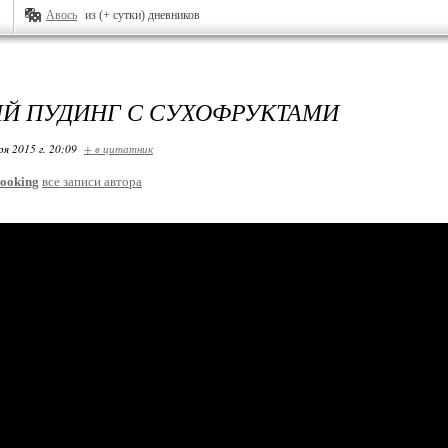
Авось
из (+ сутки) дневников
Й ПУДИНГ С СУХОФРУКТАМИ
ря 2015 г. 20:09
+ в цитатник
ooking
все записи автора