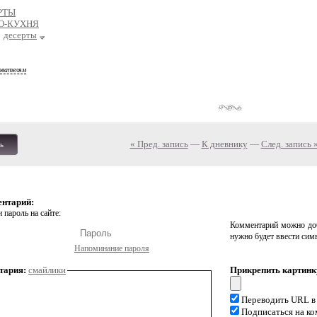
РТЫ
О-КУХНЯ
десерты
ователям
« Пред. запись
—
К дневнику
—
След. запись 
ь
ентарий:
 пароль на сайте:
Комментарий можно доб
нужно будет ввести сим
Напоминание пароля
тария:
смайлики
Прикрепить картинк
Переводить URL в
Подписаться на к