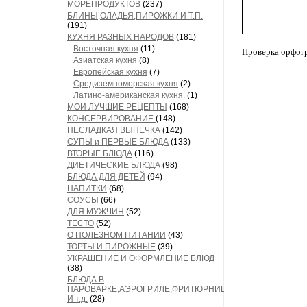
МОРЕПРОДУКТОВ
(237)
БЛИНЫ,ОЛАДЬЯ,ПИРОЖКИ И Т.П.
(191)
КУХНЯ РАЗНЫХ НАРОДОВ
(181)
Восточная кухня
(11)
Проверка орфог
Азиатская кухня
(8)
Европейская кухня
(7)
Средиземноморская кухня
(2)
Латино-американская кухня.
(1)
МОИ ЛУЧШИЕ РЕЦЕПТЫ
(168)
КОНСЕРВИРОВАНИЕ
(148)
НЕСЛАДКАЯ ВЫПЕЧКА
(142)
СУПЫ и ПЕРВЫЕ БЛЮДА
(133)
ВТОРЫЕ БЛЮДА
(116)
ДИЕТИЧЕСКИЕ БЛЮДА
(98)
БЛЮДА ДЛЯ ДЕТЕЙ
(94)
НАПИТКИ
(68)
СОУСЫ
(66)
ДЛЯ МУЖЧИН
(52)
ТЕСТО
(52)
О ПОЛЕЗНОМ ПИТАНИИ
(43)
ТОРТЫ И ПИРОЖНЫЕ
(39)
УКРАШЕНИЕ И ОФОРМЛЕНИЕ БЛЮД
(38)
БЛЮДА В
ПАРОВАРКЕ,АЭРОГРИЛЕ,ФРИТЮРНИЦЕ
И т.д.
(28)