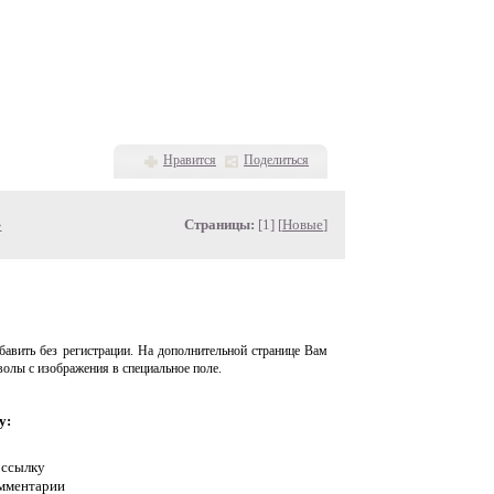
Нравится
Поделиться
»
Страницы:
[1] [
Новые
]
авить без регистрации. На дополнительной странице Вам
волы с изображения в специальное поле.
у:
 ссылку
омментарии