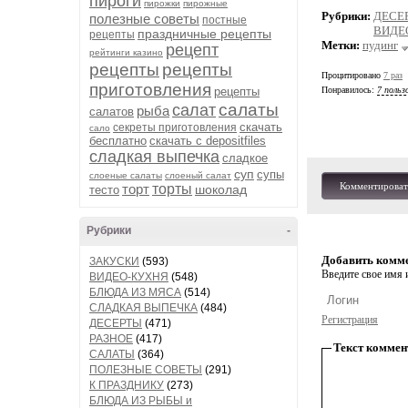
пироги
пирожки
пирожные
Рубрики:
ДЕСЕ
полезные советы
постные
ВИДЕ
праздничные рецепты
рецепты
Метки:
пудинг
рецепт
рейтинги казино
рецепты
рецепты
Процитировано
7 раз
приготовления
рецепты
Понравилось:
7 польз
салаты
салат
рыба
салатов
скачать
секреты приготовления
сало
бесплатно
скачать с depositfiles
сладкая выпечка
сладкое
суп
супы
слоеные салаты
слоеный салат
Комментироват
торт
торты
шоколад
тесто
Рубрики
-
Добавить комм
ЗАКУСКИ
(593)
Введите свое имя и
ВИДЕО-КУХНЯ
(548)
БЛЮДА ИЗ МЯСА
(514)
СЛАДКАЯ ВЫПЕЧКА
(484)
Регистрация
ДЕСЕРТЫ
(471)
РАЗНОЕ
(417)
Текст коммен
САЛАТЫ
(364)
ПОЛЕЗНЫЕ СОВЕТЫ
(291)
К ПРАЗДНИКУ
(273)
БЛЮДА ИЗ РЫБЫ и