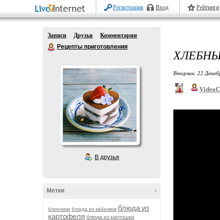
Регистрация
Вход
Рейтинги
Записи
Друзья
Комментарии
Рецепты приготовления
ХЛЕБНЫ
Вторник, 22 Декаб
VideoC
В друзья
Метки
-
блюда из
блинчики
блюда из кабачков
картофеля
блюда из картошки