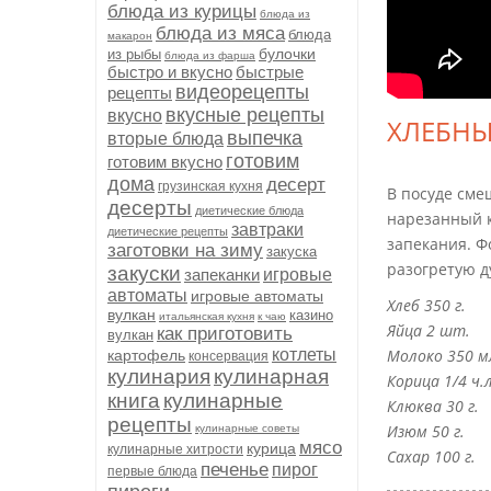
блюда из курицы
блюда из
блюда из мяса
блюда
макарон
булочки
из рыбы
блюда из фарша
быстро и вкусно
быстрые
видеорецепты
рецепты
вкусные рецепты
вкусно
ХЛЕБНЫ
выпечка
вторые блюда
готовим
готовим вкусно
дома
десерт
грузинская кухня
В посуде сме
десерты
диетические блюда
нарезанный к
завтраки
диетические рецепты
запекания. Ф
заготовки на зиму
закуска
разогретую д
закуски
запеканки
игровые
автоматы
игровые автоматы
Хлеб 350 г.
вулкан
казино
итальянская кухня
к чаю
Яйца 2 шт.
как приготовить
вулкан
котлеты
Молоко 350 м
картофель
консервация
кулинария
кулинарная
Корица 1/4 ч.л
книга
кулинарные
Клюква 30 г.
рецепты
Изюм 50 г.
кулинарные советы
мясо
курица
кулинарные хитрости
Сахар 100 г.
печенье
пирог
первые блюда