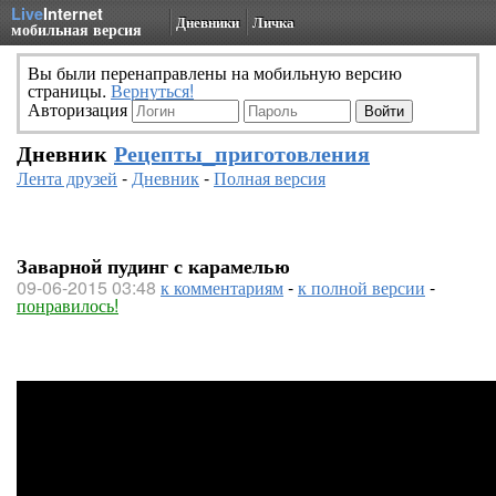
Live
Internet
Дневники
Личка
мобильная версия
Вы были перенаправлены на мобильную версию
страницы.
Вернуться!
Авторизация
Дневник
Рецепты_приготовления
Лента друзей
-
Дневник
-
Полная версия
Заварной пудинг с карамелью
09-06-2015 03:48
к комментариям
-
к полной версии
-
понравилось!