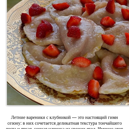
Летние
вареники
с
клубникой
— это
настоящий
гимн
сезону:
в
них
сочетается
деликатная
текстура
тончайшего
теста
и
яркая,
сочная
начинка
из
свежих
ягод.
Именно
этот