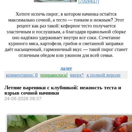
[700x437]
Хотите
испечь
пирог,
в
котором
начинка
остаётся
максимально
сочной,
а
тесто
— тонким
и
нежным?
Этот
рецепт
как
раз
такой:
кефирное
тесто
получается
эластичным
и
послушным,
а
благодаря
правильной
сборке
оно
надёжно
удерживает
внутри
все
соки.
Сочетание
куриного
мяса,
картофеля,
грибов
и
сметанной
заправки
даёт
насыщенный,
гармоничный
вкус
— такой
пирог
станет
отличным
обедом
или
ужином
для
всей
семьи.
далее
комментарии: 0
понравилось!
вверх^
к полной версии
Летние вареники с клубникой: нежность теста и
взрыв сочной начинки
24-06-2026 08:37