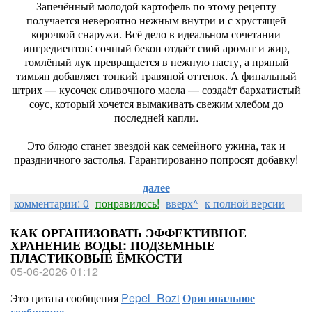
Запечённый молодой картофель по этому рецепту
получается невероятно нежным внутри и с хрустящей
корочкой снаружи. Всё дело в идеальном сочетании
ингредиентов: сочный бекон отдаёт свой аромат и жир,
томлёный лук превращается в нежную пасту, а пряный
тимьян добавляет тонкий травяной оттенок. А финальный
штрих — кусочек сливочного масла — создаёт бархатистый
соус, который хочется вымакивать свежим хлебом до
последней капли.
Это блюдо станет звездой как семейного ужина, так и
праздничного застолья. Гарантированно попросят добавку!
далее
комментарии: 0
понравилось!
вверх^
к полной версии
КАК ОРГАНИЗОВАТЬ ЭФФЕКТИВНОЕ
ХРАНЕНИЕ ВОДЫ: ПОДЗЕМНЫЕ
ПЛАСТИКОВЫЕ ЁМКОСТИ
05-06-2026 01:12
Это цитата сообщения
Pepel_Rozi
Оригинальное
сообщение