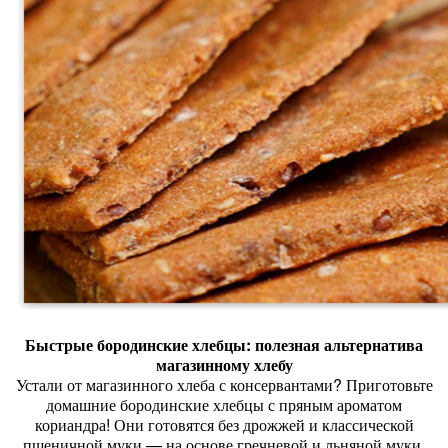
Быстрые
бородинские
хлебцы:
полезная
альтернатива
магазинному
хлебу
Устали
от
магазинного
хлеба
с
консервантами?
Приготовьте
домашние
бородинские
хлебцы
с
пряным
ароматом
кориандра!
Они
готовятся
без
дрожжей
и
классической
пшеничной
муки
— на
основе
гречневой
и
льняной
муки.