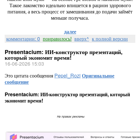
Такое
лакомство
идеально
впишется
в
рацион
здорового
питания,
а
весь
процесс
от
замешивания
до
подачи
займёт
меньше
получаса.
далее
комментарии: 0
понравилось!
вверх^
к полной версии
Presentacium: ИИ‑конструктор презентаций,
который экономит время!
16-06-2026 15:03
Это цитата сообщения
Pepel_Rozi
Оригинальное
сообщение
Presentacium: ИИ‑конструктор презентаций, который
экономит время!