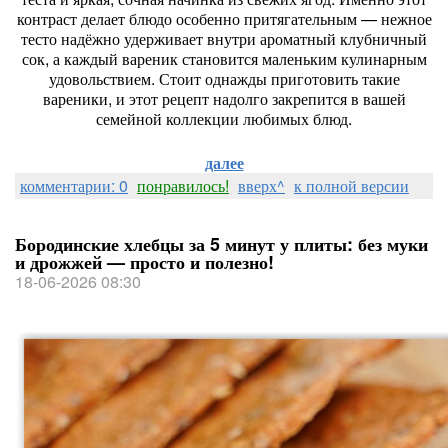
контраст
делает
блюдо
особенно
притягательным
— нежное
тесто
надёжно
удерживает
внутри
ароматный
клубничный
сок,
а
каждый
вареник
становится
маленьким
кулинарным
удовольствием.
Стоит
однажды
приготовить
такие
вареники,
и
этот
рецепт
надолго
закрепится
в
вашей
семейной
коллекции
любимых
блюд.
далее
комментарии: 0
понравилось!
вверх^
к полной версии
Бородинские хлебцы за 5 минут у плиты: без муки
и дрожжей — просто и полезно!
18-06-2026 08:30