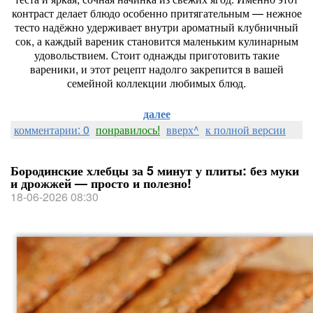
контраст
делает
блюдо
особенно
притягательным
— нежное
тесто
надёжно
удерживает
внутри
ароматный
клубничный
сок,
а
каждый
вареник
становится
маленьким
кулинарным
удовольствием.
Стоит
однажды
приготовить
такие
вареники,
и
этот
рецепт
надолго
закрепится
в
вашей
семейной
коллекции
любимых
блюд.
далее
комментарии: 0
понравилось!
вверх^
к полной версии
Бородинские хлебцы за 5 минут у плиты: без муки
и дрожжей — просто и полезно!
18-06-2026 08:30