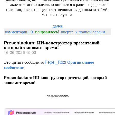
Такое
лакомство
идеально
впишется
в
рацион
здорового
питания,
а
весь
процесс
от
замешивания
до
подачи
займёт
меньше
получаса.
далее
комментарии: 0
понравилось!
вверх^
к полной версии
Presentacium: ИИ‑конструктор презентаций,
который экономит время!
16-06-2026 15:03
Это цитата сообщения
Pepel_Rozi
Оригинальное
сообщение
Presentacium: ИИ‑конструктор презентаций, который
экономит время!