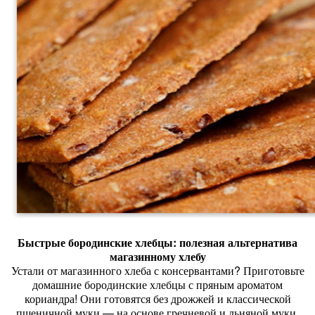
Быстрые
бородинские
хлебцы:
полезная
альтернатива
магазинному
хлебу
Устали
от
магазинного
хлеба
с
консервантами?
Приготовьте
домашние
бородинские
хлебцы
с
пряным
ароматом
кориандра!
Они
готовятся
без
дрожжей
и
классической
пшеничной
муки
— на
основе
гречневой
и
льняной
муки.