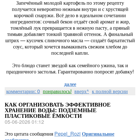
Запечённый молодой картофель по этому рецепту
получается невероятно нежным внутри и с хрустящей
корочкой снаружи. Всё дело в идеальном сочетании
ингредиентов: сочный бекон отдаёт свой аромат и жир,
томлёный лук превращается в нежную пасту, а пряный
тимьян добавляет тонкий травяной оттенок. А финальный
штрих — кусочек сливочного масла — создаёт бархатистый
соус, который хочется вымакивать свежим хлебом до
последней капли.
Это блюдо станет звездой как семейного ужина, так и
праздничного застолья. Гарантированно попросят добавку!
далее
комментарии: 0
понравилось!
вверх^
к полной версии
КАК ОРГАНИЗОВАТЬ ЭФФЕКТИВНОЕ
ХРАНЕНИЕ ВОДЫ: ПОДЗЕМНЫЕ
ПЛАСТИКОВЫЕ ЁМКОСТИ
05-06-2026 01:12
Это цитата сообщения
Pepel_Rozi
Оригинальное
сообщение