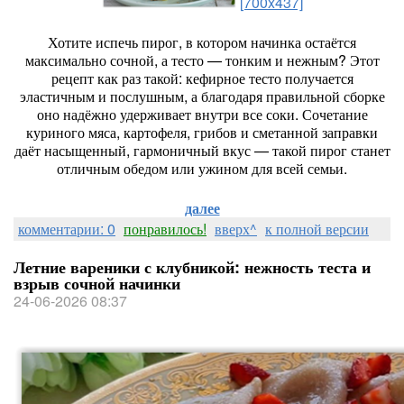
[700x437]
Хотите
испечь
пирог,
в
котором
начинка
остаётся
максимально
сочной,
а
тесто
— тонким
и
нежным?
Этот
рецепт
как
раз
такой:
кефирное
тесто
получается
эластичным
и
послушным,
а
благодаря
правильной
сборке
оно
надёжно
удерживает
внутри
все
соки.
Сочетание
куриного
мяса,
картофеля,
грибов
и
сметанной
заправки
даёт
насыщенный,
гармоничный
вкус
— такой
пирог
станет
отличным
обедом
или
ужином
для
всей
семьи.
далее
комментарии: 0
понравилось!
вверх^
к полной версии
Летние вареники с клубникой: нежность теста и
взрыв сочной начинки
24-06-2026 08:37