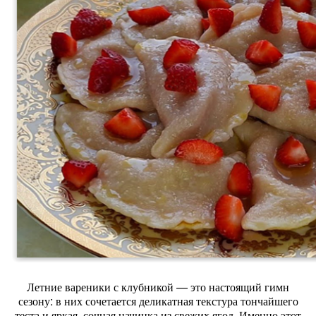
Летние
вареники
с
клубникой
— это
настоящий
гимн
сезону:
в
них
сочетается
деликатная
текстура
тончайшего
теста
и
яркая,
сочная
начинка
из
свежих
ягод.
Именно
этот