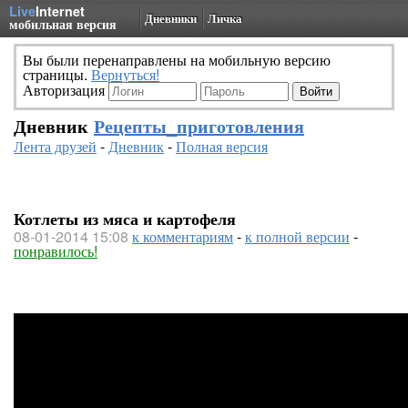
Live
Internet
Дневники
Личка
мобильная версия
Вы были перенаправлены на мобильную версию
страницы.
Вернуться!
Авторизация
Дневник
Рецепты_приготовления
Лента друзей
-
Дневник
-
Полная версия
Котлеты из мяса и картофеля
08-01-2014 15:08
к комментариям
-
к полной версии
-
понравилось!