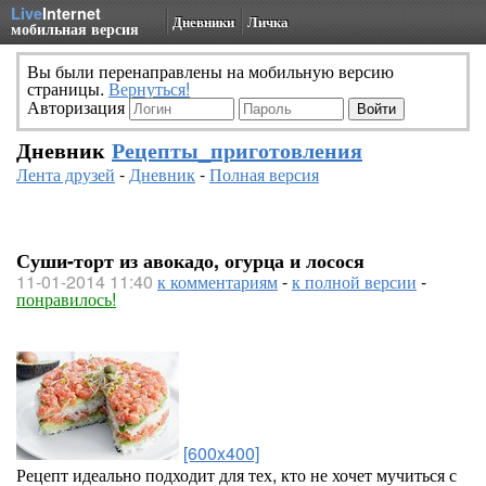
Live
Internet
Дневники
Личка
мобильная версия
Вы были перенаправлены на мобильную версию
страницы.
Вернуться!
Авторизация
Дневник
Рецепты_приготовления
Лента друзей
-
Дневник
-
Полная версия
Суши-торт из авокадо, огурца и лосося
11-01-2014 11:40
к комментариям
-
к полной версии
-
понравилось!
[600x400]
Рецепт идеально подходит для тех, кто не хочет мучиться с