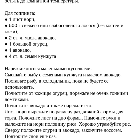
остыть до комнатной температуры.
Для топпинга:
● 1 лист нори,
● 500 г свежего или слабосоленого лосося (без костей и
кожи),
● 2 ст. л. масла авокадо,
● 1 большой огурец,
● 1 авокадо,
● 4 ст. л. семян кунжута
Нарежьте лосося маленькими кусочками.
Смешайте рыбу с семенами кунжута и маслом авокадо.
Поставьте рыбу в холодильник, пока не будете ее
использовать.
Почистите от кожицы огурец, порежьте не очень тонкими
ломтиками.
Почистите авокадо и также нарежьте его.
Лист нори вырежьте по размеру раздвижной формы для
торта. Положите лист на дно формы. Намочите руки и
выложите на нори половину риса. Хорошо утрамбуйте рис.
Сверху положите огурец и авокадо, закончите лососем.
Повторите слои еще раз.