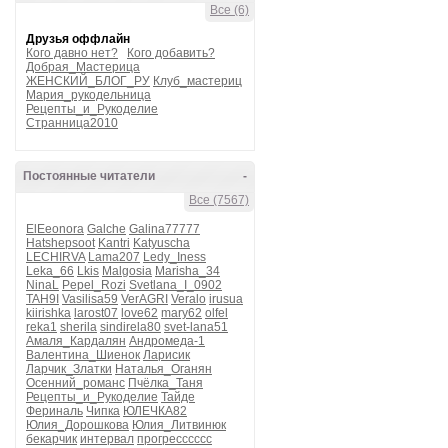
Все (6)
Друзья оффлайн
Кого давно нет?
Кого добавить?
Добрая_Мастерица
ЖЕНСКИЙ_БЛОГ_РУ
Клуб_мастериц
Мария_рукодельница
Рецепты_и_Рукоделие
Странница2010
Постоянные читатели
-
Все (7567)
ElEeonora
Galche
Galina77777
Hatshepsoot
Kantri
Katyuscha
LECHIRVA
Lama207
Ledy_Iness
Leka_66
Lkis
Malgosia
Marisha_34
NinaL
Pepel_Rozi
Svetlana_I_0902
TAH9I
Vasilisa59
VerAGRI
Veralo
irusua
kiirishka
larost07
love62
mary62
olfel
reka1
sherila
sindirela80
svet-lana51
Амаля_Кардалян
Андромеда-1
Валентина_Шиенок
Ларисик
Ларчик_Златки
Наталья_Оганян
Осенний_романс
Пчёлка_Таня
Рецепты_и_Рукоделие
Тайде
Фериналь
Чипка
ЮЛЕЧКА82
Юлия_Дорошкова
Юлия_Литвинюк
бекарчик
интервал
прогресссссс