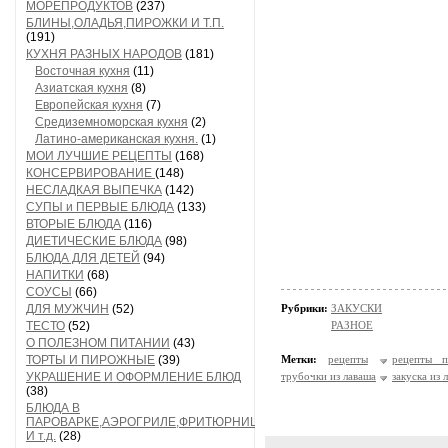
МОРЕПРОДУКТОВ
(237)
БЛИНЫ,ОЛАДЬЯ,ПИРОЖКИ И Т.П.
(191)
КУХНЯ РАЗНЫХ НАРОДОВ
(181)
Восточная кухня
(11)
Азиатская кухня
(8)
Европейская кухня
(7)
Средиземноморская кухня
(2)
Латино-американская кухня.
(1)
МОИ ЛУЧШИЕ РЕЦЕПТЫ
(168)
КОНСЕРВИРОВАНИЕ
(148)
НЕСЛАДКАЯ ВЫПЕЧКА
(142)
СУПЫ и ПЕРВЫЕ БЛЮДА
(133)
ВТОРЫЕ БЛЮДА
(116)
ДИЕТИЧЕСКИЕ БЛЮДА
(98)
БЛЮДА ДЛЯ ДЕТЕЙ
(94)
НАПИТКИ
(68)
СОУСЫ
(66)
ДЛЯ МУЖЧИН
(52)
Рубрики:
ЗАКУСКИ
ТЕСТО
(52)
РАЗНОЕ
О ПОЛЕЗНОМ ПИТАНИИ
(43)
ТОРТЫ И ПИРОЖНЫЕ
(39)
Метки:
рецепты
рецепты п
УКРАШЕНИЕ И ОФОРМЛЕНИЕ БЛЮД
трубочки из лаваша
закуска из 
(38)
БЛЮДА В
ПАРОВАРКЕ,АЭРОГРИЛЕ,ФРИТЮРНИЦЕ
И т.д.
(28)