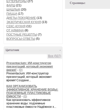
БУТЕРБРОДЫ
(27)
Страницы:
ФАРШ
(21)
ШАШЛЫК
(20)
ПИЦЦА
(17)
ДИЕТЫ,ПОХУДЕНИЕ
(13)
ЭКЗОТИЧЕСКАЯ КУХНЯ
(13)
СЕКС-КУХНЯ
(11)
ОТ АДМИНА
(8)
ПОСТНЫЕ РЕЦЕПТЫ
(7)
ВОПРОСЫ-ОТВЕТЫ
(5)
Цитатник
-
Все (507)
Presentacium: ИИ‑конструктор
презентаций, который экономит
время!
-
(0)
Presentacium: ИИ‑конструктор
презентаций, который экономит
время! Создани...
КАК ОРГАНИЗОВАТЬ
ЭФФЕКТИВНОЕ ХРАНЕНИЕ ВОДЫ:
ПОДЗЕМНЫЕ ПЛАСТИКОВЫЕ
ЁМКОСТИ
-
(0)
Как организовать эффективное
хранение воды: подземные
пластиковые ёмкости Надёжное х...