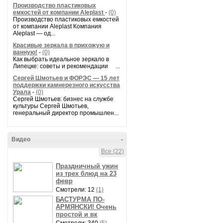
Производство пластиковых
емкостей от компании Aleplast
-
(0)
Производство пластиковых емкостей
от компании Aleplast Компания
Aleplast — од...
Красивые зеркала в прихожую и
ванную!
-
(0)
Как выбрать идеальное зеркало в
Липецке: советы и рекомендации ...
Сергей Шмотьев и ФОРЭС — 15 лет
поддержки камнерезного искусства
Урала
-
(0)
Сергей Шмотьев: бизнес на службе
культуры Сергей Шмотьев,
генеральный директор промышлен...
Видео
-
Все (22)
Праздничный ужин
из трех блюд на 23
февр
Смотрели: 12
(1)
БАСТУРМА ПО-
АРМЯНСКИ! Очень
простой и вк