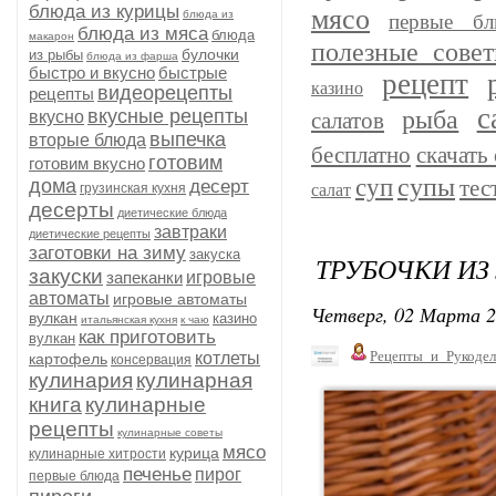
блюда из курицы
мясо
блюда из
первые бл
блюда из мяса
блюда
макарон
полезные сове
булочки
из рыбы
блюда из фарша
быстро и вкусно
быстрые
рецепт
казино
видеорецепты
рецепты
с
рыба
вкусные рецепты
вкусно
салатов
выпечка
вторые блюда
бесплатно
скачать 
готовим
готовим вкусно
супы
суп
дома
тес
десерт
грузинская кухня
салат
десерты
диетические блюда
завтраки
диетические рецепты
заготовки на зиму
закуска
ТРУБОЧКИ ИЗ
закуски
запеканки
игровые
автоматы
игровые автоматы
Четверг, 02 Марта 2
вулкан
казино
итальянская кухня
к чаю
как приготовить
вулкан
Рецепты_и_Рукодел
котлеты
картофель
консервация
кулинария
кулинарная
книга
кулинарные
рецепты
кулинарные советы
мясо
курица
кулинарные хитрости
печенье
пирог
первые блюда