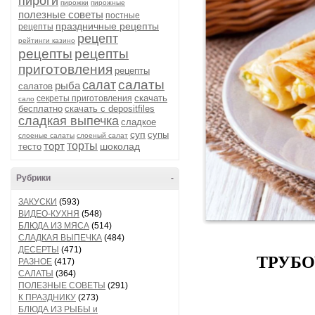
пироги
пирожки
пирожные
полезные советы
постные
праздничные рецепты
рецепты
рецепт
рейтинги казино
рецепты
рецепты
приготовления
рецепты
салаты
салат
рыба
салатов
скачать
секреты приготовления
сало
бесплатно
скачать с depositfiles
сладкая выпечка
сладкое
суп
супы
слоеные салаты
слоеный салат
торт
торты
шоколад
тесто
Рубрики
-
ЗАКУСКИ
(593)
ВИДЕО-КУХНЯ
(548)
БЛЮДА ИЗ МЯСА
(514)
СЛАДКАЯ ВЫПЕЧКА
(484)
ДЕСЕРТЫ
(471)
ТРУБО
РАЗНОЕ
(417)
САЛАТЫ
(364)
ПОЛЕЗНЫЕ СОВЕТЫ
(291)
К ПРАЗДНИКУ
(273)
БЛЮДА ИЗ РЫБЫ и