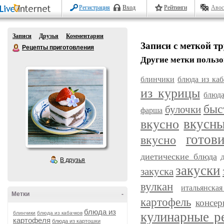
Регистрация
Вход
Рейтинги
Авос
Записи
Друзья
Комментарии
Записи с меткой т
Рецепты приготовления
Другие метки пользо
блинчики
блюда из каб
из курицы
блюда
быс
булочки
фарша
вкусн
вкусно
готов
вкусно
диетические блюда
В друзья
закуски
закуска
вулкан
итальянска
Метки
-
картофель
консер
блюда из
кулинарные р
блинчики
блюда из кабачков
картофеля
блюда из картошки