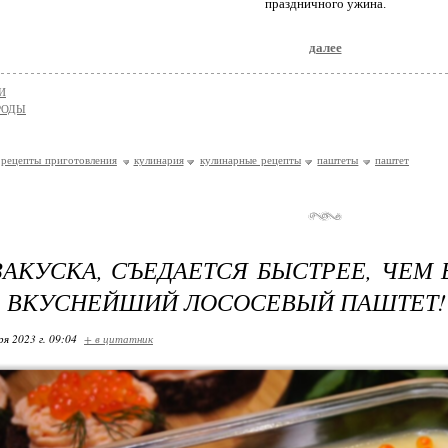
праздничного ужина.
далее
И
РОДЫ
рецепты приготовления
кулинария
кулинарные рецепты
паштеты
паштет
ЗАКУСКА, СЪЕДАЕТСЯ БЫСТРЕЕ, ЧЕМ
- ВКУСНЕЙШИЙ ЛОСОСЕВЫЙ ПАШТЕТ!
ря 2023 г. 09:04
+ в цитатник