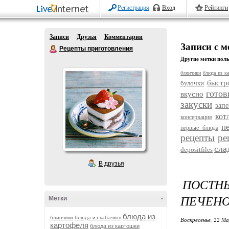
Регистрация
Вход
Рейтинги
Записи
Друзья
Комментарии
Записи с 
Рецепты приготовления
Другие метки поль
блинчики
блюда из ка
быстр
булочки
готов
вкусно
закуски
зап
кот
консервация
п
первые блюда
рецепты
ре
сла
depositfiles
В друзья
ПОСТН
ПЕЧЕНО
Метки
-
блюда из
блинчики
блюда из кабачков
Воскресенье, 22 М
картофеля
блюда из картошки