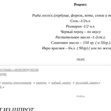
Рецепт:
Рыба лосось (горбуша, форель, кета, семга и т.
Соль -1/2ч.л.
Розмарин -1/2 ч.л.
Черный перец – по вкусу
Растительное масло -1-2ст.л.
Сливочное масло – 150 гр. ( и 50гр.)
Икра красная – 6ч.л. ( 90гр) ( или по жел
далее
ИЗ РЫБЫ и МОРЕПРОДУКТОВ
РОДЫ
рецепты приготовления
паштеты
рыбный паштет
лососевый паштет
ой
 ИЗ ШПРОТ