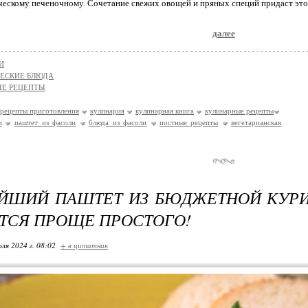
ческому печеночному. Сочетание свежих овощей и пряных специй придаст эт
далее
И
ЕСКИЕ БЛЮДА
Е РЕЦЕПТЫ
рецепты приготовления
кулинария
кулинарная книга
кулинарные рецепты
и
паштет из фасоли
блюда из фасоли
постные рецепты
вегетарианская
ЙШИЙ ПАШТЕТ ИЗ БЮДЖЕТНОЙ КУРИ
ТСЯ ПРОЩЕ ПРОСТОГО!
ля 2024 г. 08:02
+ в цитатник