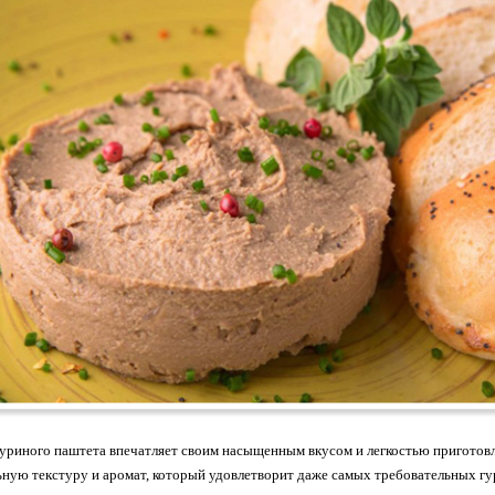
куриного паштета впечатляет своим насыщенным вкусом и легкостью приготовл
ьную текстуру и аромат, который удовлетворит даже самых требовательных г