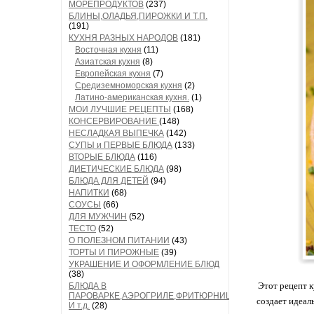
МОРЕПРОДУКТОВ
(237)
БЛИНЫ,ОЛАДЬЯ,ПИРОЖКИ И Т.П.
(191)
КУХНЯ РАЗНЫХ НАРОДОВ
(181)
Восточная кухня
(11)
Азиатская кухня
(8)
Европейская кухня
(7)
Средиземноморская кухня
(2)
Латино-американская кухня.
(1)
МОИ ЛУЧШИЕ РЕЦЕПТЫ
(168)
КОНСЕРВИРОВАНИЕ
(148)
НЕСЛАДКАЯ ВЫПЕЧКА
(142)
СУПЫ и ПЕРВЫЕ БЛЮДА
(133)
ВТОРЫЕ БЛЮДА
(116)
ДИЕТИЧЕСКИЕ БЛЮДА
(98)
БЛЮДА ДЛЯ ДЕТЕЙ
(94)
НАПИТКИ
(68)
СОУСЫ
(66)
ДЛЯ МУЖЧИН
(52)
ТЕСТО
(52)
О ПОЛЕЗНОМ ПИТАНИИ
(43)
ТОРТЫ И ПИРОЖНЫЕ
(39)
УКРАШЕНИЕ И ОФОРМЛЕНИЕ БЛЮД
(38)
Этот рецепт 
БЛЮДА В
ПАРОВАРКЕ,АЭРОГРИЛЕ,ФРИТЮРНИЦЕ
создает идеал
И т.д.
(28)