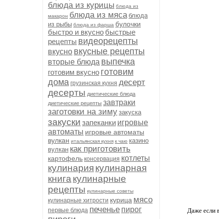
блюда из курицы
блюда из
блюда из мяса
блюда
макарон
булочки
из рыбы
блюда из фарша
быстро и вкусно
быстрые
видеорецепты
рецепты
вкусные рецепты
вкусно
выпечка
вторые блюда
готовим
готовим вкусно
дома
десерт
грузинская кухня
десерты
диетические блюда
завтраки
диетические рецепты
заготовки на зиму
закуска
закуски
запеканки
игровые
автоматы
игровые автоматы
вулкан
казино
итальянская кухня
к чаю
как приготовить
вулкан
котлеты
картофель
консервация
кулинария
кулинарная
книга
кулинарные
рецепты
кулинарные советы
мясо
курица
кулинарные хитрости
печенье
пирог
первые блюда
Даже если 