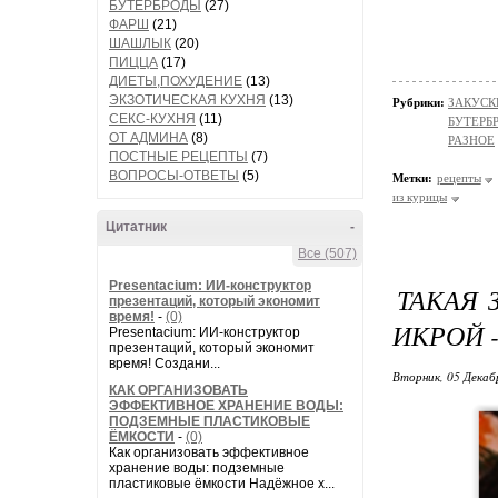
БУТЕРБРОДЫ
(27)
ФАРШ
(21)
ШАШЛЫК
(20)
ПИЦЦА
(17)
ДИЕТЫ,ПОХУДЕНИЕ
(13)
ЭКЗОТИЧЕСКАЯ КУХНЯ
(13)
Рубрики:
ЗАКУСК
СЕКС-КУХНЯ
(11)
БУТЕРБ
ОТ АДМИНА
(8)
РАЗНОЕ
ПОСТНЫЕ РЕЦЕПТЫ
(7)
ВОПРОСЫ-ОТВЕТЫ
(5)
Метки:
рецепты
из курицы
Цитатник
-
Все (507)
Presentacium: ИИ‑конструктор
ТАКАЯ 
презентаций, который экономит
время!
-
(0)
ИКРОЙ 
Presentacium: ИИ‑конструктор
презентаций, который экономит
время! Создани...
Вторник, 05 Декаб
КАК ОРГАНИЗОВАТЬ
ЭФФЕКТИВНОЕ ХРАНЕНИЕ ВОДЫ:
ПОДЗЕМНЫЕ ПЛАСТИКОВЫЕ
ЁМКОСТИ
-
(0)
Как организовать эффективное
хранение воды: подземные
пластиковые ёмкости Надёжное х...