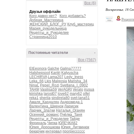
Все (6)
Воскресенье, 18 Се
Друзья оффлайн
Кого давно нет?
Кого добавить?
Рецепт
Добрая_Мастерица
ЖЕНСКИЙ_БЛОГ_РУ
Клуб_мастериц
Мария_рукодельница
Рецепты_и_Рукоделие
Странница2010
Постоянные читатели
-
Все (7567)
ElEeonora
Galche
Galina77777
Hatshepsoot
Kantri
Katyuscha
LECHIRVA
Lama207
Ledy_Iness
Leka_66
Lkis
Malgosia
Marisha_34
NinaL
Pepel_Rozi
Svetlana_I_0902
TAH9I
Vasilisa59
VerAGRI
Veralo
irusua
kiirishka
larost07
love62
mary62
olfel
reka1
sherila
sindirela80
svet-lana51
Амаля_Кардалян
Андромеда-1
Валентина_Шиенок
Ларисик
Ларчик_Златки
Наталья_Оганян
Осенний_романс
Пчёлка_Таня
Рецепты_и_Рукоделие
Тайде
Фериналь
Чипка
ЮЛЕЧКА82
Юлия_Дорошкова
Юлия_Литвинюк
бекарчик
интервал
прогресссссс