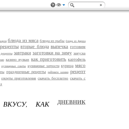
блюда из мяса
блюда из рыбы
карон
блюда из фарша
 рецепты
выпечка
вторые блюда
готовим
заготовки на зиму
завтраки
закуска
 рецепты
как приготовить
казино вулкан
картофель
чаю
мясо
курица
кулинарные хитрости
кулинарные советы
рецепт
праздничные рецепты
пты
рейтинги казино
скачать бесплатно
скачать с
секреты приготовления
д
ВКУСУ, КАК
ДНЕВНИК