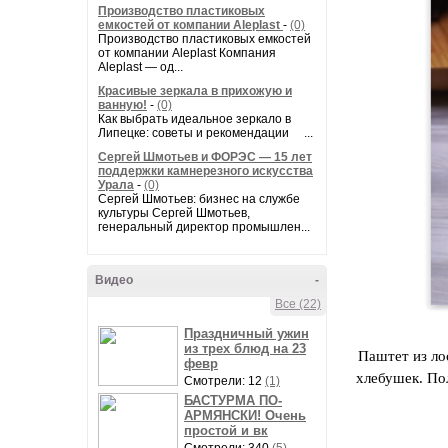
Производство пластиковых
емкостей от компании Aleplast
-
(0)
Производство пластиковых емкостей
от компании Aleplast Компания
Aleplast — од...
Красивые зеркала в прихожую и
ванную!
-
(0)
Как выбрать идеальное зеркало в
Липецке: советы и рекомендации ...
Сергей Шмотьев и ФОРЭС — 15 лет
поддержки камнерезного искусства
Урала
-
(0)
Сергей Шмотьев: бизнес на службе
культуры Сергей Шмотьев,
генеральный директор промышлен...
Видео
-
Все (22)
Праздничный ужин
из трех блюд на 23
Паштет из ло
февр
хлебушек. По
Смотрели: 12
(1)
БАСТУРМА ПО-
АРМЯНСКИ! Очень
простой и вк