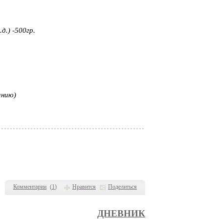
д.) -500гр.
анию)
Комментарии
(
1
)
Нравится
Поделиться
ДНЕВНИК