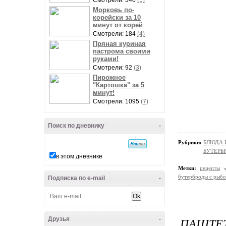
Смотрели: 340
(5)
Морковь по-
корейски за 10
минут от корей
Смотрели: 184
(4)
Пряная куриная
пастрома своими
руками!
Смотрели: 92
(3)
Пирожное
"Картошка" за 5
минут!
Смотрели: 1095
(7)
Поиск по дневнику
-
Рубрики:
БЛЮДА 
БУТЕРБ
в этом дневнике
Метки:
рецепты
бутерброды с рыб
Подписка по e-mail
-
ПАШТЕТ
Друзья
-