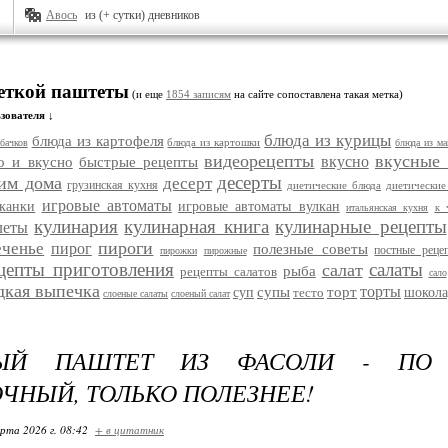
Авось
из (+ сутки) дневников
меткой паштеты
(и еще
1854 записям
на сайте сопоставлена такая метка)
зователя ↓
блюда из курицы
блюда из картофеля
блюда из картошки
бачков
блюда из ма
видеорецепты
вкусные
вкусно
о и вкусно
быстрые рецепты
десерты
им дома
десерт
грузинская кухня
диетические блюда
диетические
игровые автоматы
еканки
игровые автоматы вулкан
итальянская кухня
к 
кулинария
кулинарная книга
кулинарные рецепты
леты
пироги
еченье
пирог
полезные советы
постные реце
пирожки
пирожные
цепты приготовления
салаты
салат
рыба
рецепты салатов
сало
дкая выпечка
торты
супы
торт
суп
тесто
шокола
слоеные салаты
слоеный салат
ЫЙ ПАШТЕТ ИЗ ФАСОЛИ - ПО 
ЧНЫЙ, ТОЛЬКО ПОЛЕЗНЕЕ!
арта 2026 г. 08:42
+ в цитатник