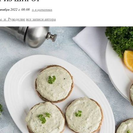
нтября 2022 г. 08:08
+ в цитатник
ы_и_Рукоделие
все записи автора