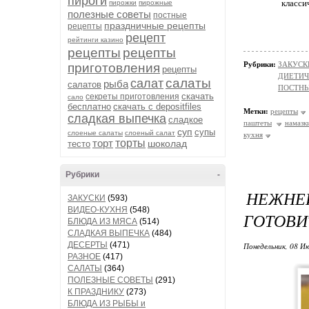
пироги
класси
пирожки
пирожные
полезные советы
постные
праздничные рецепты
рецепты
рецепт
рейтинги казино
рецепты
рецепты
Рубрики:
ЗАКУСК
приготовления
рецепты
ДИЕТИЧ
салаты
салат
рыба
салатов
ПОСТНЫ
скачать
секреты приготовления
сало
бесплатно
скачать с depositfiles
Метки:
рецепты
сладкая выпечка
сладкое
паштеты
намазк
суп
супы
слоеные салаты
слоеный салат
кухня
торт
торты
шоколад
тесто
Рубрики
-
НЕЖНЕ
ЗАКУСКИ
(593)
ВИДЕО-КУХНЯ
(548)
ГОТОВИ
БЛЮДА ИЗ МЯСА
(514)
СЛАДКАЯ ВЫПЕЧКА
(484)
ДЕСЕРТЫ
(471)
Понедельник, 08 Ию
РАЗНОЕ
(417)
САЛАТЫ
(364)
ПОЛЕЗНЫЕ СОВЕТЫ
(291)
К ПРАЗДНИКУ
(273)
БЛЮДА ИЗ РЫБЫ и