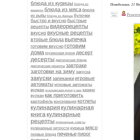
блюда из курицы
Понедельник, 21 Но
блюда из
блюда из мяса
блюда
макарон
Рецепт
булочки
из рыбы
блюда из фарша
быстро и вкусно
быстрые
видеорецепты
рецепты
вкусные рецепты
вкусно
выпечка
вторые блюда
готовим
готовим вкусно
дома
десерт
грузинская кухня
десерты
диетические блюда
завтраки
диетические рецепты
заготовки на зиму
закуска
закуски
запеканки
игровые
автоматы
игровые автоматы
вулкан
казино
итальянская кухня
к чаю
как приготовить
вулкан
котлеты
картофель
консервация
кулинария
кулинарная
книга
кулинарные
рецепты
кулинарные советы
мясо
курица
кулинарные хитрости
печенье
пирог
первые блюда