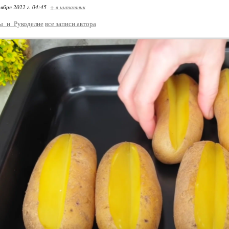
ября 2022 г. 04:45
+ в цитатник
ы_и_Рукоделие
все записи автора