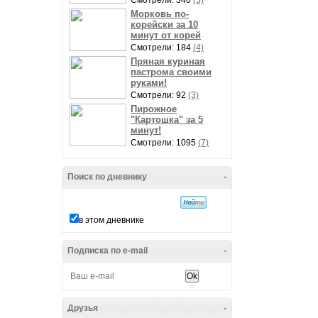
Смотрели: 340
(5)
Морковь по-
корейски за 10
минут от корей
Смотрели: 184
(4)
Пряная куриная
пастрома своими
руками!
Смотрели: 92
(3)
Пирожное
"Картошка" за 5
минут!
Смотрели: 1095
(7)
Поиск по дневнику
-
в этом дневнике
Подписка по e-mail
-
Друзья
-