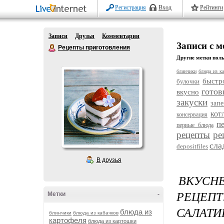
Регистрация
Вход
Рейтинги
Записи
Друзья
Комментарии
Записи с м
Рецепты приготовления
Другие метки поль
блинчики
блюда из ка
быстр
булочки
готов
вкусно
закуски
зап
кот
консервация
п
первые блюда
рецепты
ре
сла
depositfiles
В друзья
ВКУСН
РЕЦЕП
Метки
-
САЛАТИ
блюда из
блинчики
блюда из кабачков
картофеля
блюда из картошки