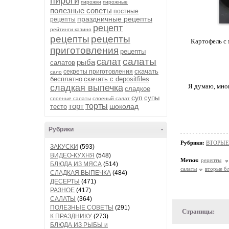
пироги
пирожки
пирожные
полезные советы
постные
праздничные рецепты
рецепты
рецепт
рейтинги казино
рецепты
рецепты
Картофель с 
приготовления
рецепты
салаты
салат
рыба
салатов
скачать
секреты приготовления
сало
бесплатно
скачать с depositfiles
Я думаю, мног
сладкая выпечка
сладкое
суп
супы
слоеные салаты
слоеный салат
торт
торты
шоколад
тесто
Рубрики
-
Рубрики:
ВТОРЫЕ
ЗАКУСКИ
(593)
ВИДЕО-КУХНЯ
(548)
Метки:
рецепты
БЛЮДА ИЗ МЯСА
(514)
салаты
вторые б
СЛАДКАЯ ВЫПЕЧКА
(484)
ДЕСЕРТЫ
(471)
РАЗНОЕ
(417)
САЛАТЫ
(364)
ПОЛЕЗНЫЕ СОВЕТЫ
(291)
Страницы:
К ПРАЗДНИКУ
(273)
БЛЮДА ИЗ РЫБЫ и