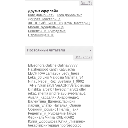
Все (6)
Друзья оффлайн
Кого давно нет?
Кого добавить?
Добрая_Мастерица
ЖЕНСКИЙ_БЛОГ_РУ
Клуб_мастериц
Мария_рукодельница
Рецепты_и_Рукоделие
Странница2010
Постоянные читатели
-
Все (7567)
ElEeonora
Galche
Galina77777
Hatshepsoot
Kantri
Katyuscha
LECHIRVA
Lama207
Ledy_Iness
Leka_66
Lkis
Malgosia
Marisha_34
NinaL
Pepel_Rozi
Svetlana_I_0902
TAH9I
Vasilisa59
VerAGRI
Veralo
irusua
kiirishka
larost07
love62
mary62
olfel
reka1
sherila
sindirela80
svet-lana51
Амаля_Кардалян
Андромеда-1
Валентина_Шиенок
Ларисик
Ларчик_Златки
Наталья_Оганян
Осенний_романс
Пчёлка_Таня
Рецепты_и_Рукоделие
Тайде
Фериналь
Чипка
ЮЛЕЧКА82
Юлия_Дорошкова
Юлия_Литвинюк
бекарчик
интервал
прогресссссс