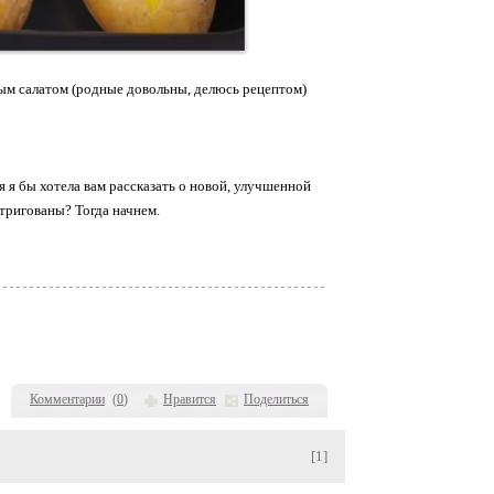
ым салатом (родные довольны, делюсь рецептом)
 я бы хотела вам рассказать о новой, улучшенной
тригованы? Тогда начнем.
Комментарии
(
0
)
Нравится
Поделиться
[1]