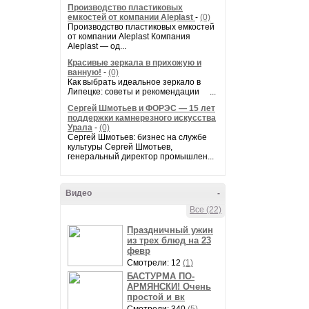
Производство пластиковых
емкостей от компании Aleplast
-
(0)
Производство пластиковых емкостей
от компании Aleplast Компания
Aleplast — од...
Красивые зеркала в прихожую и
ванную!
-
(0)
Как выбрать идеальное зеркало в
Липецке: советы и рекомендации ...
Сергей Шмотьев и ФОРЭС — 15 лет
поддержки камнерезного искусства
Урала
-
(0)
Сергей Шмотьев: бизнес на службе
культуры Сергей Шмотьев,
генеральный директор промышлен...
Видео
-
Все (22)
Праздничный ужин
из трех блюд на 23
февр
Смотрели: 12
(1)
БАСТУРМА ПО-
АРМЯНСКИ! Очень
простой и вк