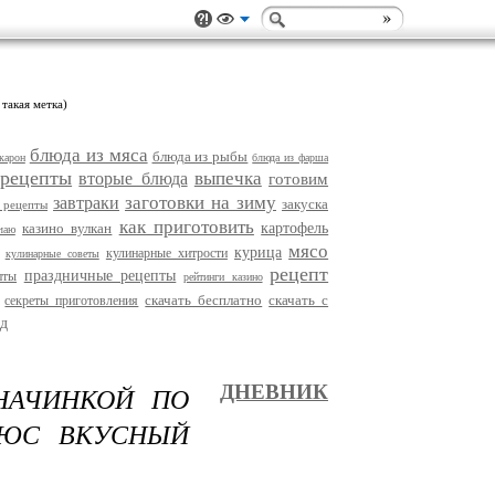
 такая метка)
блюда из мяса
блюда из рыбы
карон
блюда из фарша
 рецепты
выпечка
вторые блюда
готовим
заготовки на зиму
завтраки
закуска
 рецепты
как приготовить
казино вулкан
картофель
чаю
мясо
курица
кулинарные хитрости
кулинарные советы
рецепт
праздничные рецепты
пты
рейтинги казино
скачать бесплатно
скачать с
секреты приготовления
д
НАЧИНКОЙ ПО
ДНЕВНИК
ЛЮС ВКУСНЫЙ