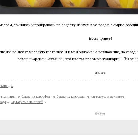
маслом, свининой и приправами по рецепту из журнала: подаю с сырно-овощн
Всем привет!
ие из нас любят жареную картошку. Я и мои близкие не исключение, но сегодня
версии жареной картошки, это просто прорыв в кулинарии! Вы заин
далее
 БЛЮДА
кулинария
блюда из картофеля
блюда из картошки
картофель в духовке
люда
картофель с начинкой