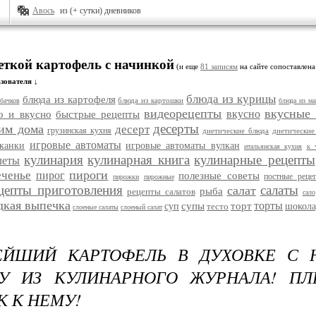
Авось
из (+ сутки) дневников
еткой картофель с начинкой
(и еще
81 записям
на сайте сопоставлена
зователя ↓
блюда из курицы
блюда из картофеля
блюда из картошки
бачков
блюда из ма
видеорецепты
вкусные
вкусно
о и вкусно
быстрые рецепты
десерты
им дома
десерт
грузинская кухня
диетические блюда
диетические
игровые автоматы
еканки
игровые автоматы вулкан
итальянская кухня
к 
кулинария
кулинарная книга
кулинарные рецепты
леты
пироги
еченье
пирог
полезные советы
постные реце
пирожки
пирожные
цепты приготовления
салаты
салат
рыба
рецепты салатов
сало
дкая выпечка
торты
супы
торт
суп
тесто
шокола
слоеные салаты
слоеный салат
ЕЙШИЙ КАРТОФЕЛЬ В ДУХОВКЕ С 
ТУ ИЗ КУЛИНАРНОГО ЖУРНАЛА! П
К К НЕМУ!