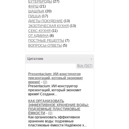
БУТЕРБРОДЫ
(27)
ФАРШ
(21)
ШАШЛЫК
(20)
ПИЦЦА
(17)
ДИЕТЫ,ПОХУДЕНИЕ
(13)
ЭКЗОТИЧЕСКАЯ КУХНЯ
(13)
СЕКС-КУХНЯ
(11)
ОТ АДМИНА
(8)
ПОСТНЫЕ РЕЦЕПТЫ
(7)
ВОПРОСЫ-ОТВЕТЫ
(5)
Цитатник
-
Все (507)
Presentacium: ИИ‑конструктор
презентаций, который экономит
время!
-
(0)
Presentacium: ИИ‑конструктор
презентаций, который экономит
время! Создани...
КАК ОРГАНИЗОВАТЬ
ЭФФЕКТИВНОЕ ХРАНЕНИЕ ВОДЫ:
ПОДЗЕМНЫЕ ПЛАСТИКОВЫЕ
ЁМКОСТИ
-
(0)
Как организовать эффективное
хранение воды: подземные
пластиковые ёмкости Надёжное х...