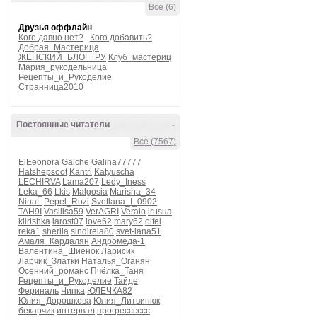
Все (6)
Друзья оффлайн
Кого давно нет?
Кого добавить?
Добрая_Мастерица
ЖЕНСКИЙ_БЛОГ_РУ
Клуб_мастериц
Мария_рукодельница
Рецепты_и_Рукоделие
Странница2010
Постоянные читатели
-
Все (7567)
ElEeonora
Galche
Galina77777
Hatshepsoot
Kantri
Katyuscha
LECHIRVA
Lama207
Ledy_Iness
Leka_66
Lkis
Malgosia
Marisha_34
NinaL
Pepel_Rozi
Svetlana_I_0902
TAH9I
Vasilisa59
VerAGRI
Veralo
irusua
kiirishka
larost07
love62
mary62
olfel
reka1
sherila
sindirela80
svet-lana51
Амаля_Кардалян
Андромеда-1
Валентина_Шиенок
Ларисик
Ларчик_Златки
Наталья_Оганян
Осенний_романс
Пчёлка_Таня
Рецепты_и_Рукоделие
Тайде
Фериналь
Чипка
ЮЛЕЧКА82
Юлия_Дорошкова
Юлия_Литвинюк
бекарчик
интервал
прогресссссс