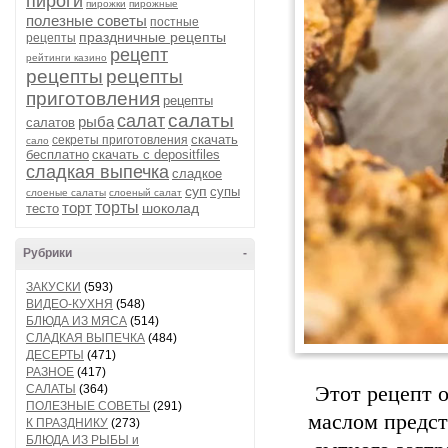
пироги
пирожки
пирожные
полезные советы
постные
праздничные рецепты
рецепты
рецепт
рейтинги казино
рецепты
рецепты
приготовления
рецепты
салаты
салат
рыба
салатов
скачать
секреты приготовления
сало
бесплатно
скачать с depositfiles
сладкая выпечка
сладкое
суп
супы
слоеные салаты
слоеный салат
торт
торты
шоколад
тесто
Рубрики
-
ЗАКУСКИ
(593)
ВИДЕО-КУХНЯ
(548)
БЛЮДА ИЗ МЯСА
(514)
СЛАДКАЯ ВЫПЕЧКА
(484)
ДЕСЕРТЫ
(471)
РАЗНОЕ
(417)
САЛАТЫ
(364)
Этот рецепт 
ПОЛЕЗНЫЕ СОВЕТЫ
(291)
маслом предст
К ПРАЗДНИКУ
(273)
БЛЮДА ИЗ РЫБЫ и