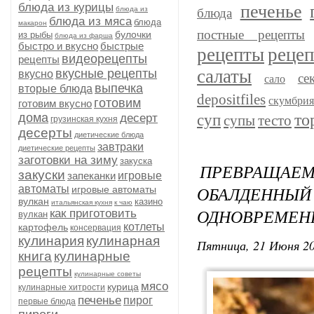
блюда из курицы
печенье
блюда из
блюда
блюда из мяса
блюда
макарон
постные рецепты
булочки
из рыбы
блюда из фарша
быстро и вкусно
быстрые
рецепты
рецеп
видеорецепты
рецепты
салаты
вкусные рецепты
вкусно
се
сало
выпечка
вторые блюда
depositfiles
скумбри
готовим
готовим вкусно
то
дома
десерт
суп
супы
тесто
грузинская кухня
десерты
диетические блюда
завтраки
диетические рецепты
заготовки на зиму
закуска
ПРЕВРАЩАЕ
закуски
запеканки
игровые
ОБАЛДЕННЫЙ
автоматы
игровые автоматы
вулкан
казино
итальянская кухня
к чаю
ОДНОВРЕМЕН
как приготовить
вулкан
котлеты
картофель
консервация
кулинария
кулинарная
Пятница, 21 Июня 20
книга
кулинарные
рецепты
кулинарные советы
мясо
курица
кулинарные хитрости
печенье
пирог
первые блюда