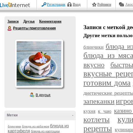
Регистрация
Вход
Рейтинги
Авос
Записи
Друзья
Комментарии
Записи с меткой де
Рецепты приготовления
Другие метки пользо
блюда и
блинчики
блюда из мяс
вкусно
быстр
вкусные реце
готовим дома
диетические рецепт
В друзья
игро
запеканки
казино
кухня
к чаю
Метки
-
кул
котлеты
блюда из
рецепты
блинчики
блюда из кабачков
кулинар
картофеля
блюда из картошки