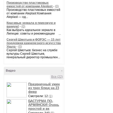
Производство пластиковых
емкостей от компании Aleplast
-
(0)
Производство пластиковых емкостей
от компании Aleplast Компания
Aleplast — од...
Красивые зеркала в прихожую и
ванную!
-
(0)
Как выбрать идеальное зеркало в
Липецке: советы и рекомендации ...
Сергей Шмотьев и ФОРЭС — 15 лет
поддержки камнерезного искусства
Урала
-
(0)
Сергей Шмотьев: бизнес на службе
культуры Сергей Шмотьев,
генеральный директор промышлен...
Видео
-
Все (22)
Праздничный ужин
из трех блюд на 23
февр
Смотрели: 12
(1)
БАСТУРМА ПО-
АРМЯНСКИ! Очень
простой и вк