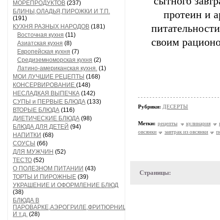
сытного завтр
МОРЕПРОДУКТОВ
(237)
БЛИНЫ,ОЛАДЬЯ,ПИРОЖКИ И Т.П.
протеин и а
(191)
питательности,
КУХНЯ РАЗНЫХ НАРОДОВ
(181)
Восточная кухня
(11)
своим рационо
Азиатская кухня
(8)
Европейская кухня
(7)
Средиземноморская кухня
(2)
Латино-американская кухня.
(1)
МОИ ЛУЧШИЕ РЕЦЕПТЫ
(168)
КОНСЕРВИРОВАНИЕ
(148)
НЕСЛАДКАЯ ВЫПЕЧКА
(142)
СУПЫ и ПЕРВЫЕ БЛЮДА
(133)
Рубрики:
ДЕСЕРТЫ
ВТОРЫЕ БЛЮДА
(116)
ДИЕТИЧЕСКИЕ БЛЮДА
(98)
Метки:
рецепты
кулинария
БЛЮДА ДЛЯ ДЕТЕЙ
(94)
овсянки
завтрак из овсянки
п
НАПИТКИ
(68)
СОУСЫ
(66)
ДЛЯ МУЖЧИН
(52)
ТЕСТО
(52)
О ПОЛЕЗНОМ ПИТАНИИ
(43)
Страницы:
ТОРТЫ И ПИРОЖНЫЕ
(39)
УКРАШЕНИЕ И ОФОРМЛЕНИЕ БЛЮД
(38)
БЛЮДА В
ПАРОВАРКЕ,АЭРОГРИЛЕ,ФРИТЮРНИЦЕ
И т.д.
(28)