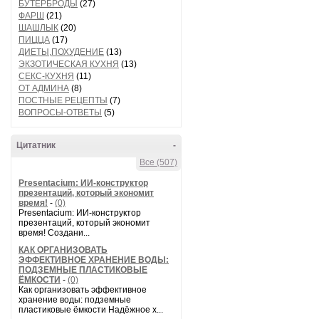
БУТЕРБРОДЫ
(27)
ФАРШ
(21)
ШАШЛЫК
(20)
ПИЦЦА
(17)
ДИЕТЫ,ПОХУДЕНИЕ
(13)
ЭКЗОТИЧЕСКАЯ КУХНЯ
(13)
СЕКС-КУХНЯ
(11)
ОТ АДМИНА
(8)
ПОСТНЫЕ РЕЦЕПТЫ
(7)
ВОПРОСЫ-ОТВЕТЫ
(5)
Цитатник
-
Все (507)
Presentacium: ИИ‑конструктор
презентаций, который экономит
время!
-
(0)
Presentacium: ИИ‑конструктор
презентаций, который экономит
время! Создани...
КАК ОРГАНИЗОВАТЬ
ЭФФЕКТИВНОЕ ХРАНЕНИЕ ВОДЫ:
ПОДЗЕМНЫЕ ПЛАСТИКОВЫЕ
ЁМКОСТИ
-
(0)
Как организовать эффективное
хранение воды: подземные
пластиковые ёмкости Надёжное х...