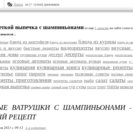
Авось
из (+ сутки) дневников
меткой выпечка с шампиньонами
(и еще
1 записям
на сайте сопоста
зователя ↓
блюда из курицы
блюда из картофеля
блюда из картошки
бачков
блюда из ма
видеорецепты
вкусные
вкусно
о и вкусно
быстрые рецепты
десерты
им дома
десерт
грузинская кухня
диетические блюда
диетические
игровые автоматы
еканки
игровые автоматы вулкан
итальянская кухня
к 
кулинария
кулинарная книга
кулинарные рецепты
леты
пироги
еченье
пирог
полезные советы
постные реце
пирожки
пирожные
цепты приготовления
салаты
салат
рыба
рецепты салатов
сало
дкая выпечка
торты
супы
торт
суп
тесто
шокола
слоеные салаты
слоеный салат
ЫЕ ВАТРУШКИ С ШАМПИНЬОНАМИ -
Й РЕЦЕПТ
ля 2023 г. 09:12
+ в цитатник