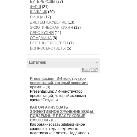
БУТЕРБРОДЫ
(27)
ФАРШ
(21)
ШАШЛЫК
(20)
ПИЦЦА
(17)
ДИЕТЫ,ПОХУДЕНИЕ
(13)
ЭКЗОТИЧЕСКАЯ КУХНЯ
(13)
СЕКС-КУХНЯ
(11)
ОТ АДМИНА
(8)
ПОСТНЫЕ РЕЦЕПТЫ
(7)
ВОПРОСЫ-ОТВЕТЫ
(5)
Цитатник
-
Все (507)
Presentacium: ИИ‑конструктор
презентаций, который экономит
время!
-
(0)
Presentacium: ИИ‑конструктор
презентаций, который экономит
время! Создани...
КАК ОРГАНИЗОВАТЬ
ЭФФЕКТИВНОЕ ХРАНЕНИЕ ВОДЫ:
ПОДЗЕМНЫЕ ПЛАСТИКОВЫЕ
ЁМКОСТИ
-
(0)
Как организовать эффективное
хранение воды: подземные
пластиковые ёмкости Надёжное х...