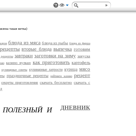
влена такая метка)
блюда из мяса
блюда из рыбы
карон
блюда из фарша
 рецепты
выпечка
вторые блюда
готовим
заготовки на зиму
завтраки
закуска
 рецепты
как приготовить
казино вулкан
картофель
чаю
мясо
курица
кулинарные хитрости
кулинарные советы
рецепт
праздничные рецепты
пты
рейтинги казино
скачать бесплатно
скачать с
секреты приготовления
д
 ПОЛЕЗНЫЙ И
ДНЕВНИК