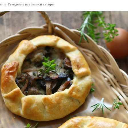
ы_и_Рукоделие
все записи автора