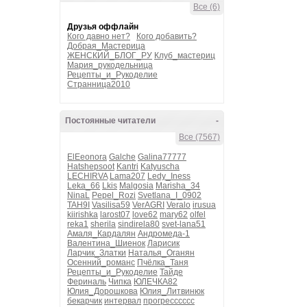
Все (6)
Друзья оффлайн
Кого давно нет?
Кого добавить?
Добрая_Мастерица
ЖЕНСКИЙ_БЛОГ_РУ
Клуб_мастериц
Мария_рукодельница
Рецепты_и_Рукоделие
Странница2010
Постоянные читатели
-
Все (7567)
ElEeonora
Galche
Galina77777
Hatshepsoot
Kantri
Katyuscha
LECHIRVA
Lama207
Ledy_Iness
Leka_66
Lkis
Malgosia
Marisha_34
NinaL
Pepel_Rozi
Svetlana_I_0902
TAH9I
Vasilisa59
VerAGRI
Veralo
irusua
kiirishka
larost07
love62
mary62
olfel
reka1
sherila
sindirela80
svet-lana51
Амаля_Кардалян
Андромеда-1
Валентина_Шиенок
Ларисик
Ларчик_Златки
Наталья_Оганян
Осенний_романс
Пчёлка_Таня
Рецепты_и_Рукоделие
Тайде
Фериналь
Чипка
ЮЛЕЧКА82
Юлия_Дорошкова
Юлия_Литвинюк
бекарчик
интервал
прогресссссс