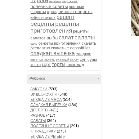
пироги
пирожки
пирожные
полезные советы
постные
праздничные рецепты
рецепты
рецепт
рейтинги казино
рецепты
рецепты
приготовления
рецепты
салаты
салат
рыба
салатов
скачать
секреты приготовления
сало
бесплатно
скачать с depositfiles
сладкая выпечка
сладкое
суп
супы
слоеные салаты
слоеный салат
торт
торты
шоколад
тесто
Рубрики
-
ЗАКУСКИ
(593)
ВИДЕО-КУХНЯ
(548)
БЛЮДА ИЗ МЯСА
(514)
СЛАДКАЯ ВЫПЕЧКА
(484)
ДЕСЕРТЫ
(471)
РАЗНОЕ
(417)
САЛАТЫ
(364)
ПОЛЕЗНЫЕ СОВЕТЫ
(291)
К ПРАЗДНИКУ
(273)
БЛЮДА ИЗ РЫБЫ и