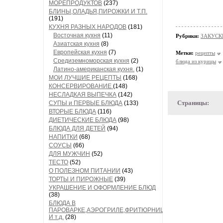
МОРЕПРОДУКТОВ
(237)
БЛИНЫ,ОЛАДЬЯ,ПИРОЖКИ И Т.П.
(191)
КУХНЯ РАЗНЫХ НАРОДОВ
(181)
Восточная кухня
(11)
Рубрики:
ЗАКУСК
Азиатская кухня
(8)
Европейская кухня
(7)
Метки:
рецепты
Средиземноморская кухня
(2)
блюда из курицы
Латино-американская кухня.
(1)
МОИ ЛУЧШИЕ РЕЦЕПТЫ
(168)
КОНСЕРВИРОВАНИЕ
(148)
НЕСЛАДКАЯ ВЫПЕЧКА
(142)
Страницы:
СУПЫ и ПЕРВЫЕ БЛЮДА
(133)
ВТОРЫЕ БЛЮДА
(116)
ДИЕТИЧЕСКИЕ БЛЮДА
(98)
БЛЮДА ДЛЯ ДЕТЕЙ
(94)
НАПИТКИ
(68)
СОУСЫ
(66)
ДЛЯ МУЖЧИН
(52)
ТЕСТО
(52)
О ПОЛЕЗНОМ ПИТАНИИ
(43)
ТОРТЫ И ПИРОЖНЫЕ
(39)
УКРАШЕНИЕ И ОФОРМЛЕНИЕ БЛЮД
(38)
БЛЮДА В
ПАРОВАРКЕ,АЭРОГРИЛЕ,ФРИТЮРНИЦЕ
И т.д.
(28)