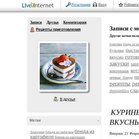
Регистрация
Вход
Рейтинги
Записи
Друзья
Комментарии
Записи с 
Рецепты приготовления
Другие метки поль
блинчики
блюда из ка
быстр
булочки
готов
вкусно
закуски
зап
кот
консервация
п
первые блюда
рецепты
ре
сла
depositfiles
В друзья
КУРИН
ВКУСНЫ
Метки
-
блюда из
блинчики
блюда из кабачков
Вторник, 21 Февра
картофеля
блюда из картошки