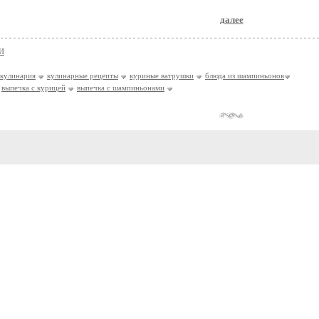
далее
И
кулинария
кулинарные рецепты
куриные ватрушки
блюда из шампиньонов
выпечка с курицей
выпечка с шампиньонами