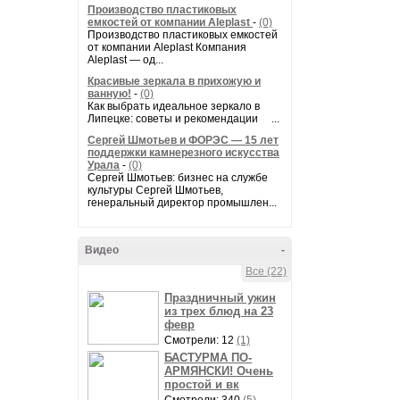
Производство пластиковых
емкостей от компании Aleplast
-
(0)
Производство пластиковых емкостей
от компании Aleplast Компания
Aleplast — од...
Красивые зеркала в прихожую и
ванную!
-
(0)
Как выбрать идеальное зеркало в
Липецке: советы и рекомендации ...
Сергей Шмотьев и ФОРЭС — 15 лет
поддержки камнерезного искусства
Урала
-
(0)
Сергей Шмотьев: бизнес на службе
культуры Сергей Шмотьев,
генеральный директор промышлен...
Видео
-
Все (22)
Праздничный ужин
из трех блюд на 23
февр
Смотрели: 12
(1)
БАСТУРМА ПО-
АРМЯНСКИ! Очень
простой и вк