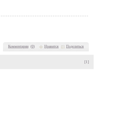
Комментарии
(
0
)
Нравится
Поделиться
[1]