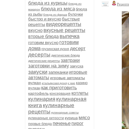
блюда из курицы
блюда из
Рецепт
блюда из мяса
блюда
макарон
булочки
из рыбы
блюда из фарша
быстро и вкусно
быстрые
видеорецепты
рецепты
вкусные рецепты
вкусно
выпечка
вторые блюда
готовим
готовим вкусно
дома
десерт
грузинская кухня
десерты
диетические блюда
завтраки
диетические рецепты
заготовки на зиму
закуска
закуски
запеканки
игровые
автоматы
игровые автоматы
вулкан
казино
итальянская кухня
к чаю
как приготовить
вулкан
котлеты
картофель
консервация
кулинария
кулинарная
книга
кулинарные
рецепты
кулинарные советы
мясо
курица
кулинарные хитрости
печенье
пирог
первые блюда