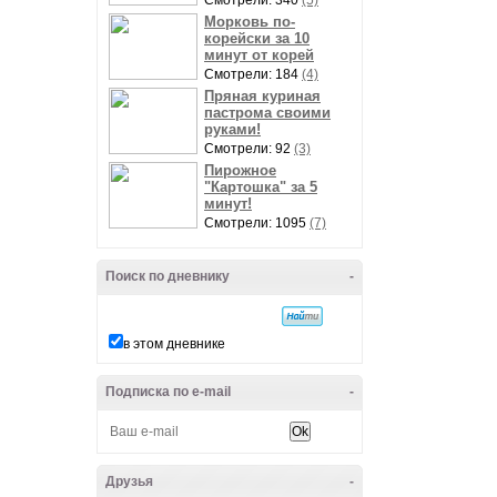
Смотрели: 340
(5)
Морковь по-
корейски за 10
минут от корей
Смотрели: 184
(4)
Пряная куриная
пастрома своими
руками!
Смотрели: 92
(3)
Пирожное
"Картошка" за 5
минут!
Смотрели: 1095
(7)
Поиск по дневнику
-
в этом дневнике
Подписка по e-mail
-
Друзья
-