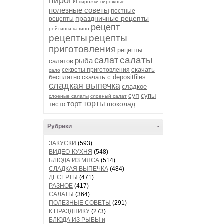
пироги
пирожки
пирожные
полезные советы
постные
праздничные рецепты
рецепты
рецепт
рейтинги казино
рецепты
рецепты
приготовления
рецепты
салаты
салат
рыба
салатов
скачать
секреты приготовления
сало
бесплатно
скачать с depositfiles
сладкая выпечка
сладкое
суп
супы
слоеные салаты
слоеный салат
торт
торты
шоколад
тесто
Рубрики
-
ЗАКУСКИ
(593)
ВИДЕО-КУХНЯ
(548)
БЛЮДА ИЗ МЯСА
(514)
СЛАДКАЯ ВЫПЕЧКА
(484)
ДЕСЕРТЫ
(471)
РАЗНОЕ
(417)
САЛАТЫ
(364)
ПОЛЕЗНЫЕ СОВЕТЫ
(291)
К ПРАЗДНИКУ
(273)
БЛЮДА ИЗ РЫБЫ и