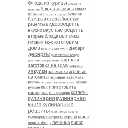
блюда из курицы
блюда из
блюда из мяса
блюда
макарон
булочки
из рыбы
блюда из фарша
быстро и вкусно
быстрые
видеорецепты
рецепты
вкусные рецепты
вкусно
выпечка
вторые блюда
готовим
готовим вкусно
дома
десерт
грузинская кухня
десерты
диетические блюда
завтраки
диетические рецепты
заготовки на зиму
закуска
закуски
запеканки
игровые
автоматы
игровые автоматы
вулкан
казино
итальянская кухня
к чаю
как приготовить
вулкан
котлеты
картофель
консервация
кулинария
кулинарная
книга
кулинарные
рецепты
кулинарные советы
мясо
курица
кулинарные хитрости
печенье
пирог
первые блюда