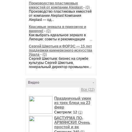
Производство пластиковых
емкостей от компании Aleplast
-
(0)
Производство пластиковых емкостей
от компании Aleplast Компания
Aleplast — од...
Красивые зеркала в прихожую и
ванную!
-
(0)
Как выбрать идеальное зеркало в
Липецке: советы и рекомендации ...
Сергей Шмотьев и ФОРЭС — 15 лет
поддержки камнерезного искусства
Урала
-
(0)
Сергей Шмотьев: бизнес на службе
культуры Сергей Шмотьев,
генеральный директор промышлен...
Видео
-
Все (22)
Праздничный ужин
из трех блюд на 23
февр
Смотрели: 12
(1)
БАСТУРМА ПО-
АРМЯНСКИ! Очень
простой и вк