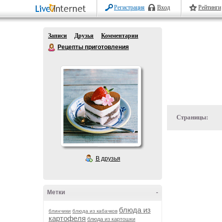
Регистрация
Вход
Рейтинги
Записи
Друзья
Комментарии
Рецепты приготовления
Страницы:
В друзья
Метки
-
блюда из
блинчики
блюда из кабачков
картофеля
блюда из картошки