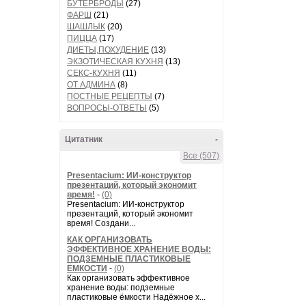
БУТЕРБРОДЫ
(27)
ФАРШ
(21)
ШАШЛЫК
(20)
ПИЦЦА
(17)
ДИЕТЫ,ПОХУДЕНИЕ
(13)
ЭКЗОТИЧЕСКАЯ КУХНЯ
(13)
СЕКС-КУХНЯ
(11)
ОТ АДМИНА
(8)
ПОСТНЫЕ РЕЦЕПТЫ
(7)
ВОПРОСЫ-ОТВЕТЫ
(5)
Цитатник
-
Все (507)
Presentacium: ИИ‑конструктор
презентаций, который экономит
время!
-
(0)
Presentacium: ИИ‑конструктор
презентаций, который экономит
время! Создани...
КАК ОРГАНИЗОВАТЬ
ЭФФЕКТИВНОЕ ХРАНЕНИЕ ВОДЫ:
ПОДЗЕМНЫЕ ПЛАСТИКОВЫЕ
ЁМКОСТИ
-
(0)
Как организовать эффективное
хранение воды: подземные
пластиковые ёмкости Надёжное х...