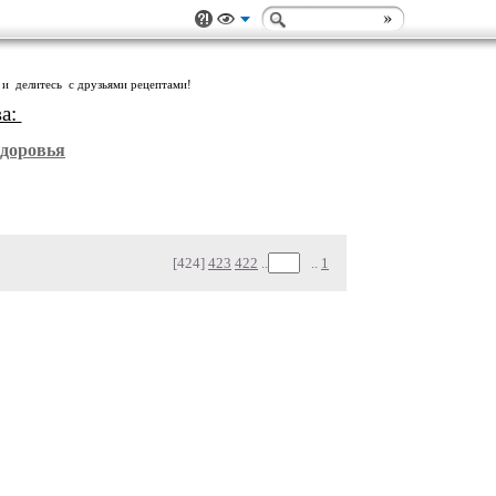
 и делитесь с друзьями рецептами!
ва:
Здоровья
[424]
423
422
..
..
1