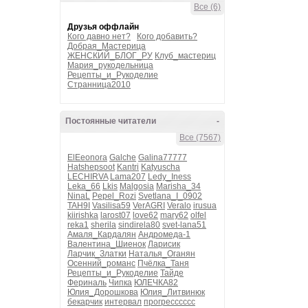
Все (6)
Друзья оффлайн
Кого давно нет?
Кого добавить?
Добрая_Мастерица
ЖЕНСКИЙ_БЛОГ_РУ
Клуб_мастериц
Мария_рукодельница
Рецепты_и_Рукоделие
Странница2010
Постоянные читатели
-
Все (7567)
ElEeonora
Galche
Galina77777
Hatshepsoot
Kantri
Katyuscha
LECHIRVA
Lama207
Ledy_Iness
Leka_66
Lkis
Malgosia
Marisha_34
NinaL
Pepel_Rozi
Svetlana_I_0902
TAH9I
Vasilisa59
VerAGRI
Veralo
irusua
kiirishka
larost07
love62
mary62
olfel
reka1
sherila
sindirela80
svet-lana51
Амаля_Кардалян
Андромеда-1
Валентина_Шиенок
Ларисик
Ларчик_Златки
Наталья_Оганян
Осенний_романс
Пчёлка_Таня
Рецепты_и_Рукоделие
Тайде
Фериналь
Чипка
ЮЛЕЧКА82
Юлия_Дорошкова
Юлия_Литвинюк
бекарчик
интервал
прогресссссс