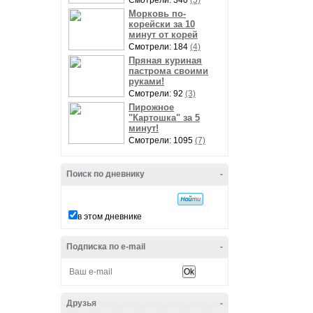
Смотрели: 340
(5)
Морковь по-
корейски за 10
минут от корей
Смотрели: 184
(4)
Пряная куриная
пастрома своими
руками!
Смотрели: 92
(3)
Пирожное
"Картошка" за 5
минут!
Смотрели: 1095
(7)
Поиск по дневнику
-
в этом дневнике
Подписка по e-mail
-
Друзья
-