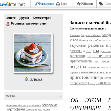
Регистрация
Вход
Рейтинги
Авос
Записи
Друзья
Комментарии
Записи с меткой б
Рецепты приготовления
Другие метки пользователя ↓
блюда
блинчики
блюда из кабачков
мяса
блюда из рыбы
блюда и
вкусные рецепты
вт
десерты
десерт
диетиче
игровые авт
запеканки
приготовить
картофель
рецепты
кулинарные советы
полезные советы
п
пирожные
приготовления
рецепт
В друзья
сладкая вы
с depositfiles
Метки
-
ОБ ЭТОМ Р
блюда из
"ЛЕНИВЫЕ 
блинчики
блюда из кабачков
картофеля
блюда из картошки