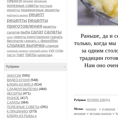
пироги
пирожки
пирожные
полезные советы
постные
праздничные рецепты
рецепты
рецепт
рейтинги казино
рецепты
рецепты
приготовления
рецепты
салаты
салат
рыба
салатов
Раньше, да и с
скачать
секреты приготовления
сало
бесплатно
скачать с depositfiles
только, когда мы
сладкая выпечка
сладкое
за одним стол
суп
супы
слоеные салаты
слоеный салат
торт
торты
шоколад
тесто
традиции готов
Нам оно очен
Рубрики
-
ЗАКУСКИ
(593)
ВИДЕО-КУХНЯ
(548)
БЛЮДА ИЗ МЯСА
(514)
СЛАДКАЯ ВЫПЕЧКА
(484)
ДЕСЕРТЫ
(471)
РАЗНОЕ
(417)
Рубрики:
ВТОРЫЕ БЛЮДА
САЛАТЫ
(364)
ПОЛЕЗНЫЕ СОВЕТЫ
(291)
Метки:
рецепты
кулинария
К ПРАЗДНИКУ
(273)
вареники
вкусные рецепты
б
БЛЮДА ИЗ РЫБЫ и