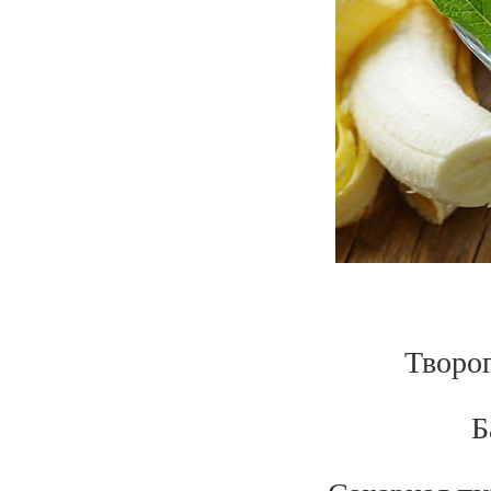
Творог
Б