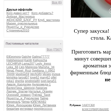
Все (6)
Друзья оффлайн
Кого давно нет?
Кого добавить?
Добрая_Мастерица
ЖЕНСКИЙ_БЛОГ_РУ
Клуб_мастериц
Мария_рукодельница
Рецепты_и_Рукоделие
Супер закуска!
Странница2010
стола. К
Постоянные читатели
-
Все (7567)
Приготовить мар
ElEeonora
Galche
Galina77777
минут совершен
Hatshepsoot
Kantri
Katyuscha
LECHIRVA
Lama207
Ledy_Iness
ароматная 
Leka_66
Lkis
Malgosia
Marisha_34
NinaL
Pepel_Rozi
Svetlana_I_0902
фирменным блюд
TAH9I
Vasilisa59
VerAGRI
Veralo
irusua
kiirishka
larost07
love62
mary62
olfel
не
reka1
sherila
sindirela80
svet-lana51
Амаля_Кардалян
Андромеда-1
Валентина_Шиенок
Ларисик
Ларчик_Златки
Наталья_Оганян
Осенний_романс
Пчёлка_Таня
Рецепты_и_Рукоделие
Тайде
Фериналь
Чипка
ЮЛЕЧКА82
Юлия_Дорошкова
Юлия_Литвинюк
Рубрики:
ЗАКУСКИ
бекарчик
интервал
прогресссссс
КОНСЕРВИРОВАНИЕ