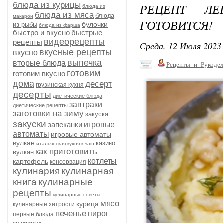
блюда из курицы
РЕЦЕПТ ЛЕ
блюда из
блюда из мяса
блюда
макарон
ГОТОВИТСЯ!
булочки
из рыбы
блюда из фарша
быстро и вкусно
быстрые
видеорецепты
рецепты
Среда, 12 Июля 2023 
вкусные рецепты
вкусно
выпечка
вторые блюда
Рецепты_и_Рукодел
готовим
готовим вкусно
дома
десерт
грузинская кухня
десерты
диетические блюда
завтраки
диетические рецепты
заготовки на зиму
закуска
закуски
запеканки
игровые
автоматы
игровые автоматы
вулкан
казино
итальянская кухня
к чаю
как приготовить
вулкан
котлеты
картофель
консервация
кулинария
кулинарная
книга
кулинарные
рецепты
кулинарные советы
мясо
курица
кулинарные хитрости
печенье
пирог
первые блюда