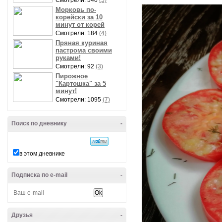
Смотрели: 340
(5)
Морковь по-
корейски за 10
минут от корей
Смотрели: 184
(4)
Пряная куриная
пастрома своими
руками!
Смотрели: 92
(3)
Пирожное
"Картошка" за 5
минут!
Смотрели: 1095
(7)
Поиск по дневнику
-
в этом дневнике
Подписка по e-mail
-
Друзья
-