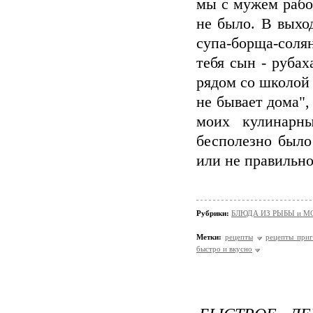
мы с мужем рабо
не было. В выход
супа-борща-солян
тебя сын - рубах
рядом со школой 
не бывает дома",
моих кулинарн
бесполезно было
или не правильно,
Рубрики:
БЛЮДА ИЗ РЫБЫ и 
Метки:
рецепты
рецепты приг
быстро и вкусно