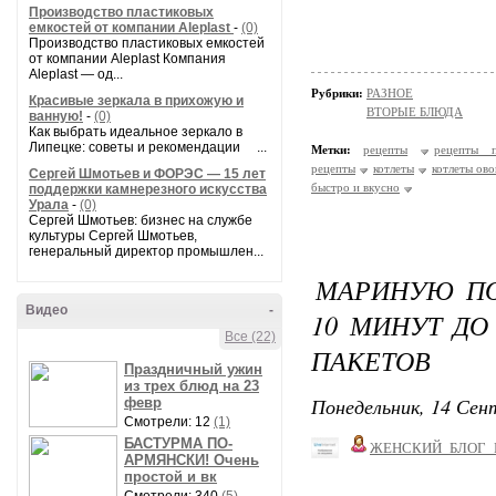
Производство пластиковых
емкостей от компании Aleplast
-
(0)
Производство пластиковых емкостей
от компании Aleplast Компания
Aleplast — од...
Рубрики:
РАЗНОЕ
Красивые зеркала в прихожую и
ВТОРЫЕ БЛЮДА
ванную!
-
(0)
Как выбрать идеальное зеркало в
Липецке: советы и рекомендации ...
Метки:
рецепты
рецепты п
рецепты
котлеты
котлеты ов
Сергей Шмотьев и ФОРЭС — 15 лет
быстро и вкусно
поддержки камнерезного искусства
Урала
-
(0)
Сергей Шмотьев: бизнес на службе
культуры Сергей Шмотьев,
генеральный директор промышлен...
МАРИНУЮ ПО
Видео
-
10 МИНУТ ДО
Все (22)
ПАКЕТОВ
Праздничный ужин
из трех блюд на 23
Понедельник, 14 Сент
февр
Смотрели: 12
(1)
БАСТУРМА ПО-
ЖЕНСКИЙ_БЛОГ_
АРМЯНСКИ! Очень
простой и вк