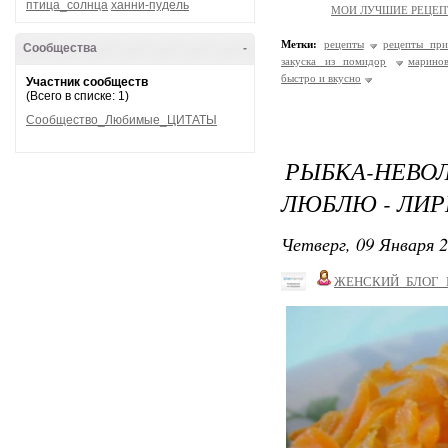
птица_солнца
ханни-пудель
МОИ ЛУЧШИЕ РЕЦЕ
Метки:
рецепты
рецепты при
Сообщества
-
закуска из помидор
марино
быстро и вкусно
Участник сообществ
(Всего в списке: 1)
Сообщество_Любимые_ЦИТАТЫ
РЫБКА-НЕВ
ЛЮБЛЮ - ЛИР
Четверг, 09 Января 2
ЖЕНСКИЙ_БЛОГ_