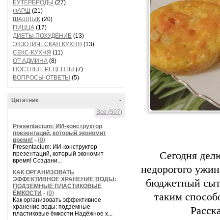
БУТЕРБРОДЫ
(27)
ФАРШ
(21)
ШАШЛЫК
(20)
ПИЦЦА
(17)
ДИЕТЫ,ПОХУДЕНИЕ
(13)
ЭКЗОТИЧЕСКАЯ КУХНЯ
(13)
СЕКС-КУХНЯ
(11)
ОТ АДМИНА
(8)
ПОСТНЫЕ РЕЦЕПТЫ
(7)
ВОПРОСЫ-ОТВЕТЫ
(5)
Цитатник
-
Все (507)
Presentacium: ИИ‑конструктор
презентаций, который экономит
время!
-
(0)
Presentacium: ИИ‑конструктор
Сегодня дел
презентаций, который экономит
время! Создани...
недорогого ужин
КАК ОРГАНИЗОВАТЬ
ЭФФЕКТИВНОЕ ХРАНЕНИЕ ВОДЫ:
бюджетный сыт
ПОДЗЕМНЫЕ ПЛАСТИКОВЫЕ
ЁМКОСТИ
-
(0)
таким способо
Как организовать эффективное
хранение воды: подземные
Расск
пластиковые ёмкости Надёжное х...