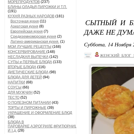
МОРЕПРОДУКТОВ
(237)
БЛИНЫ,ОЛАДЬЯ,ПИРОЖКИ И Т.П.
(191)
КУХНЯ РАЗНЫХ НАРОДОВ
(181)
СЫТНЫЙ И Б
Восточная кухня
(11)
Азиатская кухня
(8)
ДАЖЕ НЕ ДУМ
Европейская кухня
(7)
Средиземноморская кухня
(2)
Латино-американская кухня.
(1)
Суббота, 14 Ноября 
МОИ ЛУЧШИЕ РЕЦЕПТЫ
(168)
КОНСЕРВИРОВАНИЕ
(148)
ЖЕНСКИЙ_БЛОГ_
НЕСЛАДКАЯ ВЫПЕЧКА
(142)
СУПЫ и ПЕРВЫЕ БЛЮДА
(133)
ВТОРЫЕ БЛЮДА
(116)
ДИЕТИЧЕСКИЕ БЛЮДА
(98)
БЛЮДА ДЛЯ ДЕТЕЙ
(94)
НАПИТКИ
(68)
СОУСЫ
(66)
ДЛЯ МУЖЧИН
(52)
ТЕСТО
(52)
О ПОЛЕЗНОМ ПИТАНИИ
(43)
ТОРТЫ И ПИРОЖНЫЕ
(39)
УКРАШЕНИЕ И ОФОРМЛЕНИЕ БЛЮД
(38)
БЛЮДА В
ПАРОВАРКЕ,АЭРОГРИЛЕ,ФРИТЮРНИЦЕ
И т.д.
(28)