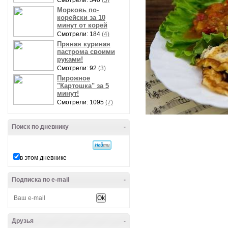
Смотрели: 340
(5)
Морковь по-
корейски за 10
минут от корей
Смотрели: 184
(4)
Пряная куриная
пастрома своими
руками!
Смотрели: 92
(3)
Пирожное
"Картошка" за 5
минут!
Смотрели: 1095
(7)
Поиск по дневнику
-
в этом дневнике
Подписка по e-mail
-
Друзья
-