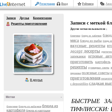
Регистрация
Вход
Рейтинги
Авос
Записи
Друзья
Комментарии
Записи с меткой б
Рецепты приготовления
Другие метки пользователя ↓
блюда
блинчики
блюда из кабачков
мяса
блюда из рыбы
блюда и
вкусные рецепты
вт
десерты
десерт
диетиче
игровые авт
запеканки
приготовить
картофель
рецепты
кулинарные советы
полезные советы
п
пирожные
приготовления
рецепт
В друзья
сладкая вы
с depositfiles
Метки
-
БЫСТРЫЕ З
блюда из
ТИФЛИССКИ: 
блинчики
блюда из кабачков
картофеля
блюда из картошки