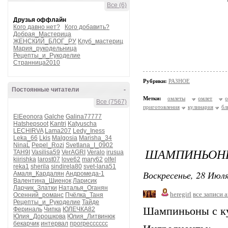
Все (6)
Друзья оффлайн
Кого давно нет?
Кого добавить?
Добрая_Мастерица
ЖЕНСКИЙ_БЛОГ_РУ
Клуб_мастериц
Мария_рукодельница
Рецепты_и_Рукоделие
Странница2010
Рубрики:
РАЗНОЕ
Постоянные читатели
-
Метки:
омлеты
омлет
Все (7567)
приготовления
кулинария
бл
ElEeonora
Galche
Galina77777
Hatshepsoot
Kantri
Katyuscha
LECHIRVA
Lama207
Ledy_Iness
Leka_66
Lkis
Malgosia
Marisha_34
NinaL
Pepel_Rozi
Svetlana_I_0902
ШАМПИНЬОНЫ
TAH9I
Vasilisa59
VerAGRI
Veralo
irusua
kiirishka
larost07
love62
mary62
olfel
reka1
sherila
sindirela80
svet-lana51
Воскресенье, 28 Июля
Амаля_Кардалян
Андромеда-1
Валентина_Шиенок
Ларисик
Ларчик_Златки
Наталья_Оганян
heregirl
все записи 
Осенний_романс
Пчёлка_Таня
Рецепты_и_Рукоделие
Тайде
Шампиньоны с ку
Фериналь
Чипка
ЮЛЕЧКА82
Юлия_Дорошкова
Юлия_Литвинюк
бекарчик
интервал
прогресссссс