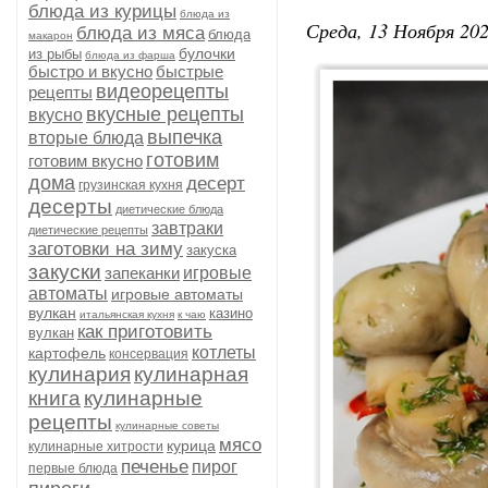
блюда из курицы
блюда из
Среда, 13 Ноября 202
блюда из мяса
блюда
макарон
булочки
из рыбы
блюда из фарша
быстро и вкусно
быстрые
видеорецепты
рецепты
вкусные рецепты
вкусно
выпечка
вторые блюда
готовим
готовим вкусно
дома
десерт
грузинская кухня
десерты
диетические блюда
завтраки
диетические рецепты
заготовки на зиму
закуска
закуски
запеканки
игровые
автоматы
игровые автоматы
вулкан
казино
итальянская кухня
к чаю
как приготовить
вулкан
котлеты
картофель
консервация
кулинария
кулинарная
книга
кулинарные
рецепты
кулинарные советы
мясо
курица
кулинарные хитрости
печенье
пирог
первые блюда