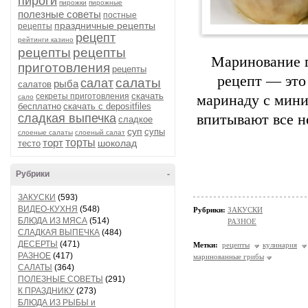
пироги
пирожки
пирожные
полезные советы
постные
праздничные рецепты
рецепты
рецепт
рейтинги казино
рецепты
рецепты
Маринование г
приготовления
рецепты
рецепт — это
салаты
салат
рыба
салатов
скачать
секреты приготовления
маринаду с мин
сало
бесплатно
скачать с depositfiles
сладкая выпечка
впитывают все н
сладкое
суп
супы
слоеные салаты
слоеный салат
торт
торты
шоколад
тесто
Рубрики
-
ЗАКУСКИ
(593)
ВИДЕО-КУХНЯ
(548)
Рубрики:
ЗАКУСКИ
БЛЮДА ИЗ МЯСА
(514)
РАЗНОЕ
СЛАДКАЯ ВЫПЕЧКА
(484)
ДЕСЕРТЫ
(471)
Метки:
рецепты
кулинария
РАЗНОЕ
(417)
маринованные грибы
САЛАТЫ
(364)
ПОЛЕЗНЫЕ СОВЕТЫ
(291)
К ПРАЗДНИКУ
(273)
БЛЮДА ИЗ РЫБЫ и