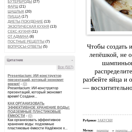
БУТЕРБРОДЫ
(27)
ФАРШ
(21)
ШАШЛЫК
(20)
ПИЦЦА
(17)
ДИЕТЫ,ПОХУДЕНИЕ
(13)
ЭКЗОТИЧЕСКАЯ КУХНЯ
(13)
СЕКС-КУХНЯ
(11)
ОТ АДМИНА
(8)
ПОСТНЫЕ РЕЦЕПТЫ
(7)
Чтобы создать 
ВОПРОСЫ-ОТВЕТЫ
(5)
лепёшкой, не 
Цитатник
-
шампиньон
Все (507)
распределите
Presentacium: ИИ‑конструктор
разбейте яйца и 
презентаций, который экономит
время!
-
(0)
— восхитительное
Presentacium: ИИ‑конструктор
презентаций, который экономит
время! Создани...
КАК ОРГАНИЗОВАТЬ
ЭФФЕКТИВНОЕ ХРАНЕНИЕ ВОДЫ:
ПОДЗЕМНЫЕ ПЛАСТИКОВЫЕ
ЁМКОСТИ
-
(0)
Как организовать эффективное
Рубрики:
ЗАКУСКИ
хранение воды: подземные
пластиковые ёмкости Надёжное х...
Метки:
рецепты
рецепты п