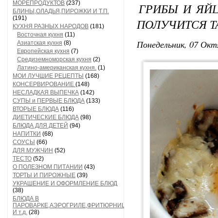
МОРЕПРОДУКТОВ
(237)
ГРИБЫ И ЯЙЦ
БЛИНЫ,ОЛАДЬЯ,ПИРОЖКИ И Т.П.
(191)
ПОЛУЧИТСЯ Т
КУХНЯ РАЗНЫХ НАРОДОВ
(181)
Восточная кухня
(11)
Понедельник, 07 Окт
Азиатская кухня
(8)
Европейская кухня
(7)
Средиземноморская кухня
(2)
Латино-американская кухня.
(1)
МОИ ЛУЧШИЕ РЕЦЕПТЫ
(168)
КОНСЕРВИРОВАНИЕ
(148)
НЕСЛАДКАЯ ВЫПЕЧКА
(142)
СУПЫ и ПЕРВЫЕ БЛЮДА
(133)
ВТОРЫЕ БЛЮДА
(116)
ДИЕТИЧЕСКИЕ БЛЮДА
(98)
БЛЮДА ДЛЯ ДЕТЕЙ
(94)
НАПИТКИ
(68)
СОУСЫ
(66)
ДЛЯ МУЖЧИН
(52)
ТЕСТО
(52)
О ПОЛЕЗНОМ ПИТАНИИ
(43)
ТОРТЫ И ПИРОЖНЫЕ
(39)
УКРАШЕНИЕ И ОФОРМЛЕНИЕ БЛЮД
(38)
БЛЮДА В
ПАРОВАРКЕ,АЭРОГРИЛЕ,ФРИТЮРНИЦЕ
И т.д.
(28)