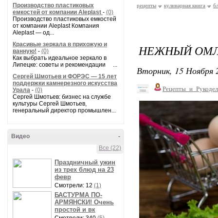
Производство пластиковых
рецепты
кулинарная книга
б
емкостей от компании Aleplast
-
(0)
Производство пластиковых емкостей
от компании Aleplast Компания
Aleplast — од...
Красивые зеркала в прихожую и
НЕЖНЫЙ ОМЛ
ванную!
-
(0)
Как выбрать идеальное зеркало в
Липецке: советы и рекомендации ...
Вторник, 15 Ноября 2
Сергей Шмотьев и ФОРЭС — 15 лет
поддержки камнерезного искусства
Рецепты_и_Рукодел
Урала
-
(0)
Сергей Шмотьев: бизнес на службе
культуры Сергей Шмотьев,
генеральный директор промышлен...
Видео
-
Все (22)
Праздничный ужин
из трех блюд на 23
февр
Смотрели: 12
(1)
БАСТУРМА ПО-
АРМЯНСКИ! Очень
простой и вк