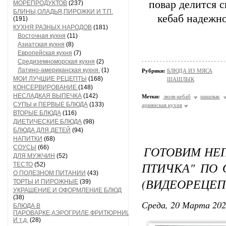
повар делится с
МОРЕПРОДУКТОВ
(237)
БЛИНЫ,ОЛАДЬЯ,ПИРОЖКИ И Т.П.
кебаб надежно
(191)
КУХНЯ РАЗНЫХ НАРОДОВ
(181)
Восточная кухня
(11)
Азиатская кухня
(8)
Европейская кухня
(7)
Средиземноморская кухня
(2)
Латино-американская кухня.
(1)
Рубрики:
БЛЮДА ИЗ МЯСА
МОИ ЛУЧШИЕ РЕЦЕПТЫ
(168)
ШАШЛЫК
КОНСЕРВИРОВАНИЕ
(148)
НЕСЛАДКАЯ ВЫПЕЧКА
(142)
Метки:
люля-кебаб
шашлык
СУПЫ и ПЕРВЫЕ БЛЮДА
(133)
армянская кухня
ВТОРЫЕ БЛЮДА
(116)
ДИЕТИЧЕСКИЕ БЛЮДА
(98)
БЛЮДА ДЛЯ ДЕТЕЙ
(94)
НАПИТКИ
(68)
ГОТОВИМ НЕ
СОУСЫ
(66)
ДЛЯ МУЖЧИН
(52)
ПТИЧКА" ПО 
ТЕСТО
(52)
О ПОЛЕЗНОМ ПИТАНИИ
(43)
(ВИДЕОРЕЦЕП
ТОРТЫ И ПИРОЖНЫЕ
(39)
УКРАШЕНИЕ И ОФОРМЛЕНИЕ БЛЮД
(38)
Среда, 20 Марта 202
БЛЮДА В
ПАРОВАРКЕ,АЭРОГРИЛЕ,ФРИТЮРНИЦЕ
И т.д.
(28)