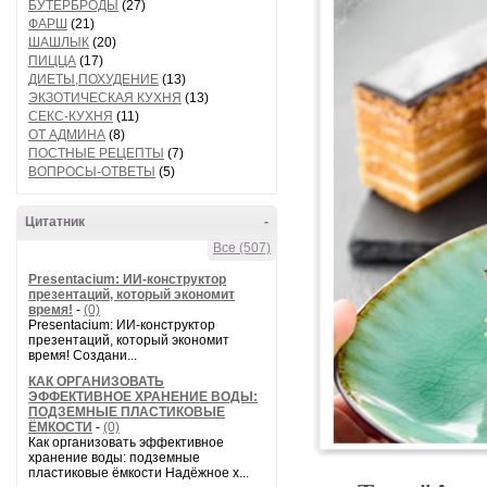
БУТЕРБРОДЫ
(27)
ФАРШ
(21)
ШАШЛЫК
(20)
ПИЦЦА
(17)
ДИЕТЫ,ПОХУДЕНИЕ
(13)
ЭКЗОТИЧЕСКАЯ КУХНЯ
(13)
СЕКС-КУХНЯ
(11)
ОТ АДМИНА
(8)
ПОСТНЫЕ РЕЦЕПТЫ
(7)
ВОПРОСЫ-ОТВЕТЫ
(5)
Цитатник
-
Все (507)
Presentacium: ИИ‑конструктор
презентаций, который экономит
время!
-
(0)
Presentacium: ИИ‑конструктор
презентаций, который экономит
время! Создани...
КАК ОРГАНИЗОВАТЬ
ЭФФЕКТИВНОЕ ХРАНЕНИЕ ВОДЫ:
ПОДЗЕМНЫЕ ПЛАСТИКОВЫЕ
ЁМКОСТИ
-
(0)
Как организовать эффективное
хранение воды: подземные
пластиковые ёмкости Надёжное х...