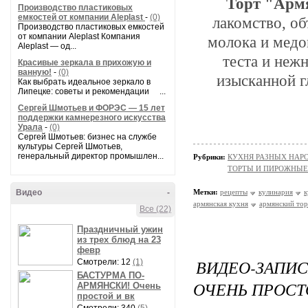
Торт "Арм
Производство пластиковых
емкостей от компании Aleplast
-
(0)
лакомство, об
Производство пластиковых емкостей
от компании Aleplast Компания
молока и медов
Aleplast — од...
теста и нежн
Красивые зеркала в прихожую и
ванную!
-
(0)
изысканной 
Как выбрать идеальное зеркало в
Липецке: советы и рекомендации ...
Сергей Шмотьев и ФОРЭС — 15 лет
поддержки камнерезного искусства
Урала
-
(0)
Сергей Шмотьев: бизнес на службе
культуры Сергей Шмотьев,
генеральный директор промышлен...
Рубрики:
КУХНЯ РАЗНЫХ НАРОД
ТОРТЫ И ПИРОЖНЫЕ
Видео
-
Метки:
рецепты
кулинария
к
армянская кухня
армянский тор
Все (22)
Праздничный ужин
из трех блюд на 23
февр
ВИДЕО-ЗАПИ
Смотрели: 12
(1)
БАСТУРМА ПО-
ОЧЕНЬ ПРОСТ
АРМЯНСКИ! Очень
простой и вк