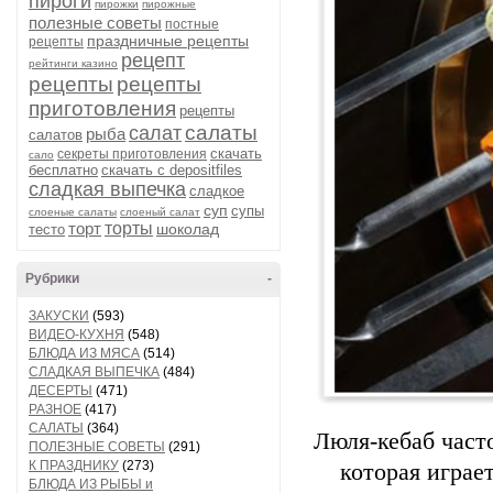
пироги
пирожки
пирожные
полезные советы
постные
праздничные рецепты
рецепты
рецепт
рейтинги казино
рецепты
рецепты
приготовления
рецепты
салаты
салат
рыба
салатов
скачать
секреты приготовления
сало
бесплатно
скачать с depositfiles
сладкая выпечка
сладкое
суп
супы
слоеные салаты
слоеный салат
торт
торты
шоколад
тесто
Рубрики
-
ЗАКУСКИ
(593)
ВИДЕО-КУХНЯ
(548)
БЛЮДА ИЗ МЯСА
(514)
СЛАДКАЯ ВЫПЕЧКА
(484)
ДЕСЕРТЫ
(471)
РАЗНОЕ
(417)
САЛАТЫ
(364)
Люля-кебаб част
ПОЛЕЗНЫЕ СОВЕТЫ
(291)
К ПРАЗДНИКУ
(273)
которая играе
БЛЮДА ИЗ РЫБЫ и