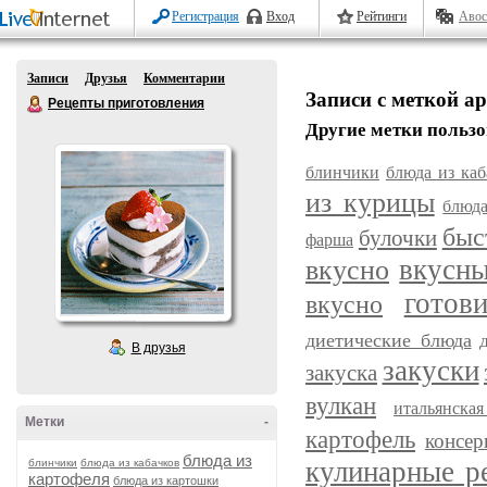
Регистрация
Вход
Рейтинги
Авос
Записи
Друзья
Комментарии
Записи с меткой а
Рецепты приготовления
Другие метки пользо
блинчики
блюда из каб
из курицы
блюда
быс
булочки
фарша
вкусн
вкусно
готов
вкусно
диетические блюда
В друзья
закуски
закуска
вулкан
итальянска
Метки
-
картофель
консер
блюда из
кулинарные р
блинчики
блюда из кабачков
картофеля
блюда из картошки