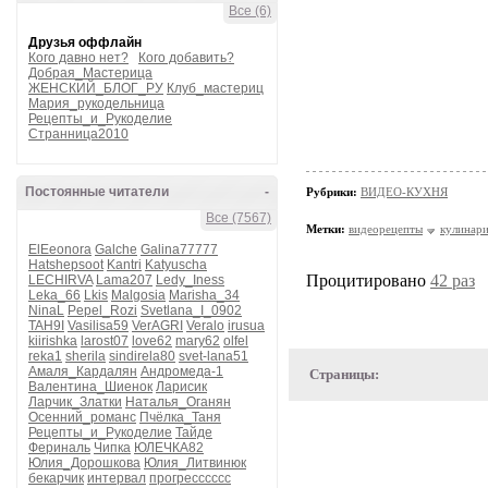
Все (6)
Друзья оффлайн
Кого давно нет?
Кого добавить?
Добрая_Мастерица
ЖЕНСКИЙ_БЛОГ_РУ
Клуб_мастериц
Мария_рукодельница
Рецепты_и_Рукоделие
Странница2010
Постоянные читатели
-
Рубрики:
ВИДЕО-КУХНЯ
Все (7567)
Метки:
видеорецепты
кулинар
ElEeonora
Galche
Galina77777
Hatshepsoot
Kantri
Katyuscha
Процитировано
42 раз
LECHIRVA
Lama207
Ledy_Iness
Leka_66
Lkis
Malgosia
Marisha_34
NinaL
Pepel_Rozi
Svetlana_I_0902
TAH9I
Vasilisa59
VerAGRI
Veralo
irusua
kiirishka
larost07
love62
mary62
olfel
reka1
sherila
sindirela80
svet-lana51
Амаля_Кардалян
Андромеда-1
Страницы:
Валентина_Шиенок
Ларисик
Ларчик_Златки
Наталья_Оганян
Осенний_романс
Пчёлка_Таня
Рецепты_и_Рукоделие
Тайде
Фериналь
Чипка
ЮЛЕЧКА82
Юлия_Дорошкова
Юлия_Литвинюк
бекарчик
интервал
прогресссссс