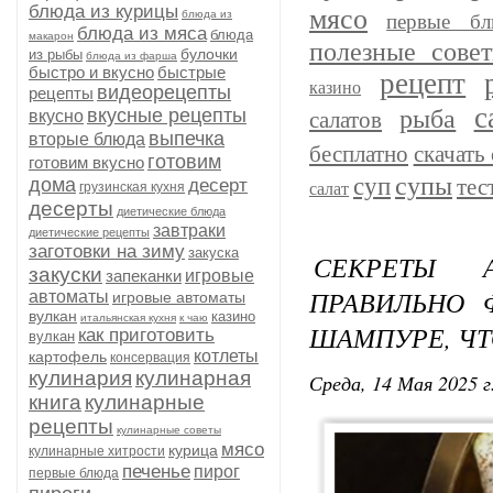
блюда из курицы
мясо
блюда из
первые бл
блюда из мяса
блюда
макарон
полезные сове
булочки
из рыбы
блюда из фарша
быстро и вкусно
быстрые
рецепт
казино
видеорецепты
рецепты
с
рыба
вкусные рецепты
вкусно
салатов
выпечка
вторые блюда
бесплатно
скачать 
готовим
готовим вкусно
супы
суп
дома
тес
десерт
грузинская кухня
салат
десерты
диетические блюда
завтраки
диетические рецепты
заготовки на зиму
закуска
СЕКРЕТЫ 
закуски
запеканки
игровые
ПРАВИЛЬНО 
автоматы
игровые автоматы
вулкан
казино
итальянская кухня
к чаю
ШАМПУРЕ, ЧТ
как приготовить
вулкан
котлеты
картофель
консервация
кулинария
кулинарная
Среда, 14 Мая 2025 г
книга
кулинарные
рецепты
кулинарные советы
мясо
курица
кулинарные хитрости
печенье
пирог
первые блюда