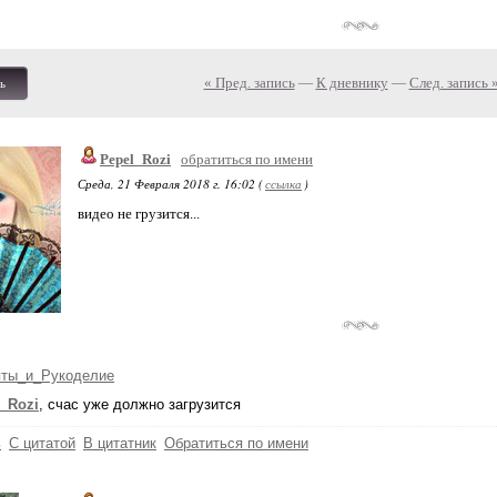
« Пред. запись
—
К дневнику
—
След. запись 
ь
Pepel_Rozi
обратиться по имени
Среда, 21 Февраля 2018 г. 16:02 (
ссылка
)
видео не грузится...
пты_и_Рукоделие
_Rozi
, счас уже должно загрузится
ь
С цитатой
В цитатник
Обратиться по имени