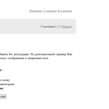
Ответить
С цитатой
В цитатник
»
Страницы:
[1] [
Новые
]
авить без регистрации. На дополнительной странице Вам
волы с изображения в специальное поле.
у:
 ссылку
омментарии
нку