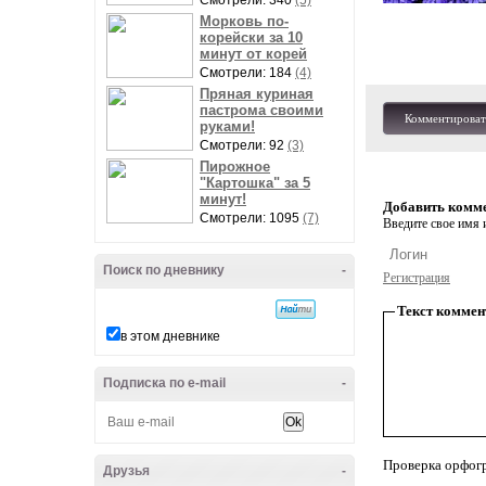
Смотрели: 340
(5)
Морковь по-
корейски за 10
минут от корей
Смотрели: 184
(4)
Пряная куриная
пастрома своими
Комментироват
руками!
Смотрели: 92
(3)
Пирожное
"Картошка" за 5
минут!
Добавить комм
Смотрели: 1095
(7)
Введите свое имя и
Поиск по дневнику
-
Регистрация
Текст коммен
в этом дневнике
Подписка по e-mail
-
Проверка орфог
Друзья
-