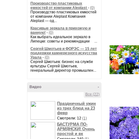
Производство пластиковых
емкостей от компании Aleplast
-
(0)
Производство пластиковых емкостей
от компании Aleplast Компания
Aleplast — од...
Красивые зеркала в прихожую и
ванную!
-
(0)
Как выбрать идеальное зеркало в
Липецке: советы и рекомендации ...
Сергей Шмотьев и ФОРЭС — 15 лет
поддержки камнерезного искусства
Урала
-
(0)
Сергей Шмотьев: бизнес на службе
культуры Сергей Шмотьев,
генеральный директор промышлен...
Видео
-
Все (22)
Праздничный ужин
из трех блюд на 23
февр
Смотрели: 12
(1)
БАСТУРМА ПО-
АРМЯНСКИ! Очень
простой и вк