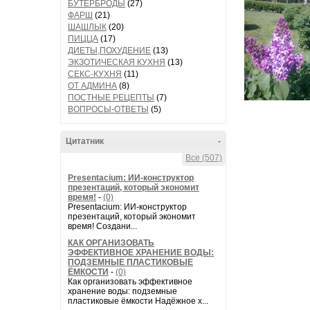
БУТЕРБРОДЫ
(27)
ФАРШ
(21)
ШАШЛЫК
(20)
ПИЦЦА
(17)
ДИЕТЫ,ПОХУДЕНИЕ
(13)
ЭКЗОТИЧЕСКАЯ КУХНЯ
(13)
СЕКС-КУХНЯ
(11)
ОТ АДМИНА
(8)
ПОСТНЫЕ РЕЦЕПТЫ
(7)
ВОПРОСЫ-ОТВЕТЫ
(5)
Цитатник
-
Все (507)
Presentacium: ИИ‑конструктор
презентаций, который экономит
время!
-
(0)
Presentacium: ИИ‑конструктор
презентаций, который экономит
время! Создани...
КАК ОРГАНИЗОВАТЬ
ЭФФЕКТИВНОЕ ХРАНЕНИЕ ВОДЫ:
ПОДЗЕМНЫЕ ПЛАСТИКОВЫЕ
ЁМКОСТИ
-
(0)
Как организовать эффективное
хранение воды: подземные
пластиковые ёмкости Надёжное х...