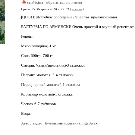
sen4ixina
обратиться по имени
Среда, 21 Февраля 2018 г. 22:01 (
ссылка
)
[QUOTE]
Исходное сообщение Рецепты_приготовления
БАСТУРМА ПО-АРМЯНСКИ Очень простой и вкусный рецепт от I
Рецепт.
Мясо(говядина)-1 кг.
Соль-600гр.-700 гр.
Специи: Чаман(пажитник)-3 ст.ложки
Паприка молотая -3-4 ст.ложки
Перец черный молотый-1 ст.ложка
Кориандр молотый-1 ст.ложка
Чеснок-6-7 зубчиков
Вода.
Автор видео: Кулинарный дневник Inga Avak