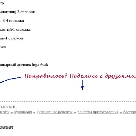
гр.
ажитник)-3 ст.ложки
 -3-4 ст.ложки
лотый-1 ст.ложка
й-1 ст.ложка
иков
линарный дневник Inga Avak
О-КУХНЯ
цепты
кулинария
кулинарные рецепты
рецепты приготовления
бастур
зователям