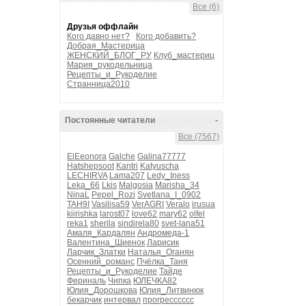
Все (6)
Друзья оффлайн
Кого давно нет?
Кого добавить?
Добрая_Мастерица
ЖЕНСКИЙ_БЛОГ_РУ
Клуб_мастериц
Мария_рукодельница
Рецепты_и_Рукоделие
Странница2010
Постоянные читатели
-
Все (7567)
ElEeonora
Galche
Galina77777
Hatshepsoot
Kantri
Katyuscha
LECHIRVA
Lama207
Ledy_Iness
Leka_66
Lkis
Malgosia
Marisha_34
NinaL
Pepel_Rozi
Svetlana_I_0902
TAH9I
Vasilisa59
VerAGRI
Veralo
irusua
kiirishka
larost07
love62
mary62
olfel
reka1
sherila
sindirela80
svet-lana51
Амаля_Кардалян
Андромеда-1
Валентина_Шиенок
Ларисик
Ларчик_Златки
Наталья_Оганян
Осенний_романс
Пчёлка_Таня
Рецепты_и_Рукоделие
Тайде
Фериналь
Чипка
ЮЛЕЧКА82
Юлия_Дорошкова
Юлия_Литвинюк
бекарчик
интервал
прогресссссс