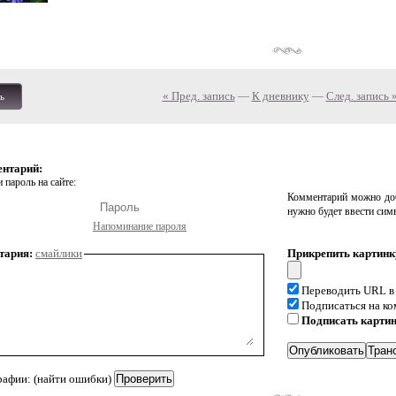
« Пред. запись
—
К дневнику
—
След. запись 
ь
ентарий:
 пароль на сайте:
Комментарий можно доб
нужно будет ввести сим
Напоминание пароля
тария:
смайлики
Прикрепить картинк
Переводить URL в
Подписаться на к
Подписать карти
рафии: (найти ошибки)