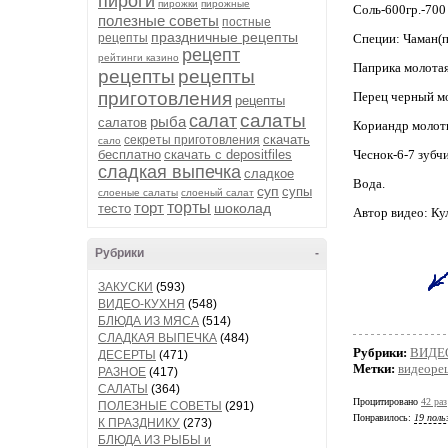
пироги
пирожки
пирожные
Соль-600гр.-700 
полезные советы
постные
праздничные рецепты
рецепты
Специи: Чаман(п
рецепт
рейтинги казино
Паприка молотая
рецепты
рецепты
приготовления
Перец черный мо
рецепты
салаты
салат
рыба
салатов
Кориандр молоты
скачать
секреты приготовления
сало
бесплатно
скачать с depositfiles
Чеснок-6-7 зубч
сладкая выпечка
сладкое
Вода.
суп
супы
слоеные салаты
слоеный салат
торт
торты
шоколад
тесто
Автор видео: Ку
Рубрики
-
ЗАКУСКИ
(593)
ВИДЕО-КУХНЯ
(548)
БЛЮДА ИЗ МЯСА
(514)
СЛАДКАЯ ВЫПЕЧКА
(484)
Рубрики:
ВИДЕ
ДЕСЕРТЫ
(471)
Метки:
видеоре
РАЗНОЕ
(417)
САЛАТЫ
(364)
Процитировано
42 раз
ПОЛЕЗНЫЕ СОВЕТЫ
(291)
Понравилось:
19 поль
К ПРАЗДНИКУ
(273)
БЛЮДА ИЗ РЫБЫ и