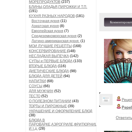
МОРЕПРОДУКТОВ
(237)
БЛИНЫ,ОЛАДЬЯ,ПИРОЖКИ И Т.П.
(191)
КУХНЯ РАЗНЫХ НАРОДОВ
(181)
Восточная кухня
(11)
Комментироват
Азиатская кухня
(8)
Европейская кухня
(7)
Средиземноморская кухня
(2)
Латино-американская кухня.
(1)
МОИ ЛУЧШИЕ РЕЦЕПТЫ
(168)
КОНСЕРВИРОВАНИЕ
(148)
НЕСЛАДКАЯ ВЫПЕЧКА
(142)
СУПЫ и ПЕРВЫЕ БЛЮДА
(133)
ВТОРЫЕ БЛЮДА
(116)
ДИЕТИЧЕСКИЕ БЛЮДА
(98)
БЛЮДА ДЛЯ ДЕТЕЙ
(94)
НАПИТКИ
(68)
СОУСЫ
(66)
ДЛЯ МУЖЧИН
(52)
ТЕСТО
(52)
Реце
О ПОЛЕЗНОМ ПИТАНИИ
(43)
ТОРТЫ И ПИРОЖНЫЕ
(39)
Pepel
УКРАШЕНИЕ И ОФОРМЛЕНИЕ БЛЮД
(38)
Ответит
БЛЮДА В
ПАРОВАРКЕ,АЭРОГРИЛЕ,ФРИТЮРНИЦЕ
И т.д.
(28)