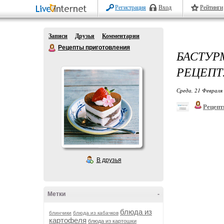
Регистрация
Вход
Рейтинги
Записи
Друзья
Комментарии
Рецепты приготовления
БАСТУ
РЕЦЕПТ
Среда, 21 Февраля 
Рецепт
В друзья
Метки
-
блюда из
блинчики
блюда из кабачков
картофеля
блюда из картошки