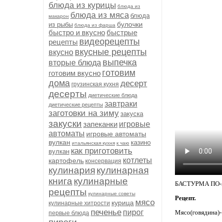
блюда из курицы
блюда из
блюда из мяса
блюда
макарон
булочки
из рыбы
блюда из фарша
быстро и вкусно
быстрые
видеорецепты
рецепты
вкусные рецепты
вкусно
выпечка
вторые блюда
готовим
готовим вкусно
дома
десерт
грузинская кухня
десерты
диетические блюда
завтраки
диетические рецепты
заготовки на зиму
закуска
закуски
запеканки
игровые
автоматы
игровые автоматы
вулкан
казино
итальянская кухня
к чаю
как приготовить
вулкан
котлеты
картофель
консервация
кулинария
кулинарная
книга
кулинарные
БАСТУРМА ПО-А
рецепты
кулинарные советы
Рецепт.
мясо
курица
кулинарные хитрости
печенье
пирог
Мясо(говядина)-1
первые блюда