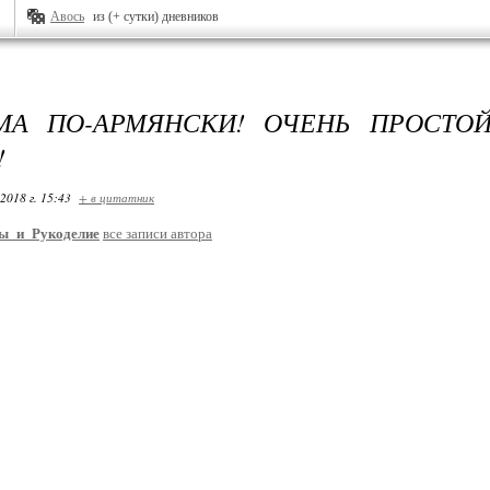
Авось
из (+ сутки) дневников
РМА ПО-АРМЯНСКИ! ОЧЕНЬ ПРОСТО
!
2018 г. 15:43
+ в цитатник
ы_и_Рукоделие
все записи автора