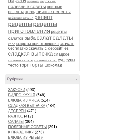
пироги
пирожки
пирожные
полезные советы
постные
праздничные рецепты
рецепты
рецепт
рейтинги казино
рецепты
рецепты
приготовления
рецепты
салаты
салат
рыба
салатов
скачать
секреты приготовления
сало
бесплатно
скачать с depositfiles
сладкая выпечка
сладкое
суп
супы
слоеные салаты
слоеный салат
торт
торты
шоколад
тесто
Рубрики
-
ЗАКУСКИ
(593)
ВИДЕО-КУХНЯ
(548)
БЛЮДА ИЗ МЯСА
(514)
СЛАДКАЯ ВЫПЕЧКА
(484)
ДЕСЕРТЫ
(471)
РАЗНОЕ
(417)
САЛАТЫ
(364)
ПОЛЕЗНЫЕ СОВЕТЫ
(291)
К ПРАЗДНИКУ
(273)
БЛЮДА ИЗ РЫБЫ и