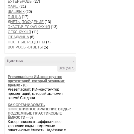
БУТЕРБРОДЫ
(27)
ФАРШ
(21)
ШАШЛЫК
(20)
ПИЦЦА
(17)
ДИЕТЫ,ПОХУДЕНИЕ
(13)
ЭКЗОТИЧЕСКАЯ КУХНЯ
(13)
СЕКС-КУХНЯ
(11)
ОТ АДМИНА
(8)
ПОСТНЫЕ РЕЦЕПТЫ
(7)
ВОПРОСЫ-ОТВЕТЫ
(5)
Цитатник
-
Все (507)
Presentacium: ИИ‑конструктор
презентаций, который экономит
время!
-
(0)
Presentacium: ИИ‑конструктор
презентаций, который экономит
время! Создани...
КАК ОРГАНИЗОВАТЬ
ЭФФЕКТИВНОЕ ХРАНЕНИЕ ВОДЫ:
ПОДЗЕМНЫЕ ПЛАСТИКОВЫЕ
ЁМКОСТИ
-
(0)
Как организовать эффективное
хранение воды: подземные
пластиковые ёмкости Надёжное х...