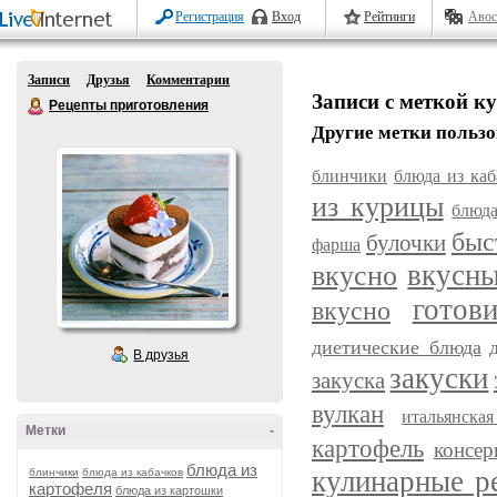
Регистрация
Вход
Рейтинги
Авос
Записи
Друзья
Комментарии
Записи с меткой к
Рецепты приготовления
Другие метки пользо
блинчики
блюда из каб
из курицы
блюда
быс
булочки
фарша
вкусн
вкусно
готов
вкусно
диетические блюда
В друзья
закуски
закуска
вулкан
итальянска
Метки
-
картофель
консер
блюда из
кулинарные р
блинчики
блюда из кабачков
картофеля
блюда из картошки