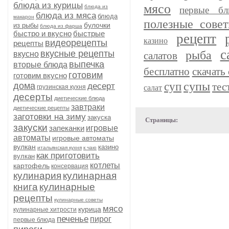
блюда из курицы
мясо
блюда из
первые бл
блюда из мяса
блюда
макарон
полезные сове
булочки
из рыбы
блюда из фарша
быстро и вкусно
быстрые
рецепт
казино
видеорецепты
рецепты
с
рыба
вкусные рецепты
вкусно
салатов
выпечка
вторые блюда
бесплатно
скачать 
готовим
готовим вкусно
супы
суп
дома
тес
десерт
грузинская кухня
салат
десерты
диетические блюда
завтраки
диетические рецепты
заготовки на зиму
закуска
Страницы:
закуски
запеканки
игровые
автоматы
игровые автоматы
вулкан
казино
итальянская кухня
к чаю
как приготовить
вулкан
котлеты
картофель
консервация
кулинария
кулинарная
книга
кулинарные
рецепты
кулинарные советы
мясо
курица
кулинарные хитрости
печенье
пирог
первые блюда