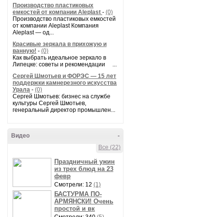
Производство пластиковых
емкостей от компании Aleplast
-
(0)
Производство пластиковых емкостей
от компании Aleplast Компания
Aleplast — од...
Красивые зеркала в прихожую и
ванную!
-
(0)
Как выбрать идеальное зеркало в
Липецке: советы и рекомендации ...
Сергей Шмотьев и ФОРЭС — 15 лет
поддержки камнерезного искусства
Урала
-
(0)
Сергей Шмотьев: бизнес на службе
культуры Сергей Шмотьев,
генеральный директор промышлен...
Видео
-
Все (22)
Праздничный ужин
из трех блюд на 23
февр
Смотрели: 12
(1)
БАСТУРМА ПО-
АРМЯНСКИ! Очень
простой и вк