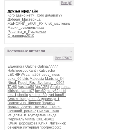
Все (6)
Друзья оффлайн
Кого давно нет?
Кого добавить?
Добрая_Мастерица
ЖЕНСКИЙ_БЛОГ_РУ
Клуб_мастериц
Мария_рукодельница
Рецепты_и_Рукоделие
Странница2010
Постоянные читатели
-
Все (7567)
ElEeonora
Galche
Galina77777
Hatshepsoot
Kantri
Katyuscha
LECHIRVA
Lama207
Ledy_Iness
Leka_66
Lkis
Malgosia
Marisha_34
NinaL
Pepel_Rozi
Svetlana_I_0902
TAH9I
Vasilisa59
VerAGRI
Veralo
irusua
kiirishka
larost07
love62
mary62
olfel
reka1
sherila
sindirela80
svet-lana51
Амаля_Кардалян
Андромеда-1
Валентина_Шиенок
Ларисик
Ларчик_Златки
Наталья_Оганян
Осенний_романс
Пчёлка_Таня
Рецепты_и_Рукоделие
Тайде
Фериналь
Чипка
ЮЛЕЧКА82
Юлия_Дорошкова
Юлия_Литвинюк
бекарчик
интервал
прогресссссс