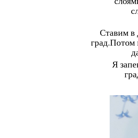
слоям
с
Ставим в 
град.Потом
д
Я запе
гра