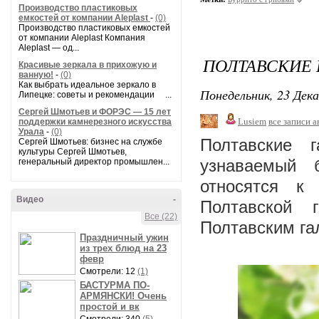
Производство пластиковых
емкостей от компании Aleplast
-
(0)
Производство пластиковых емкостей
от компании Aleplast Компания
Aleplast — од...
ПОЛТАВСКИЕ
Красивые зеркала в прихожую и
ванную!
-
(0)
Как выбрать идеальное зеркало в
Понедельник, 23 Дека
Липецке: советы и рекомендации ...
Сергей Шмотьев и ФОРЭС — 15 лет
Lusiem
все записи а
поддержки камнерезного искусства
Урала
-
(0)
Полтавские 
Сергей Шмотьев: бизнес на службе
культуры Сергей Шмотьев,
узнаваемый б
генеральный директор промышлен...
относятся к
Видео
-
Полтавской 
Все (22)
Полтавским га
Праздничный ужин
из трех блюд на 23
февр
Смотрели: 12
(1)
БАСТУРМА ПО-
АРМЯНСКИ! Очень
простой и вк