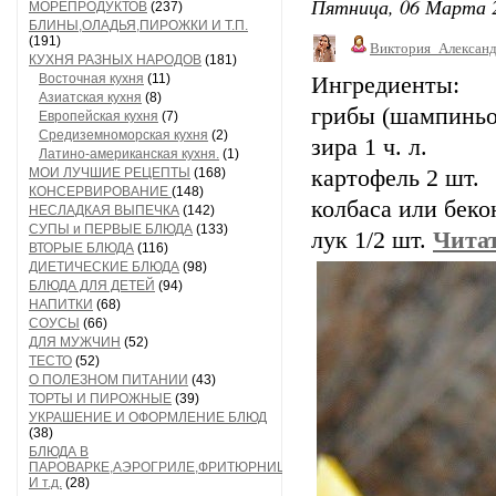
Пятница, 06 Марта 2
МОРЕПРОДУКТОВ
(237)
БЛИНЫ,ОЛАДЬЯ,ПИРОЖКИ И Т.П.
(191)
Виктория_Алексан
КУХНЯ РАЗНЫХ НАРОДОВ
(181)
Восточная кухня
(11)
Ингредиенты:
Азиатская кухня
(8)
грибы (шампиньо
Европейская кухня
(7)
Средиземноморская кухня
(2)
зира 1 ч. л.
Латино-американская кухня.
(1)
МОИ ЛУЧШИЕ РЕЦЕПТЫ
(168)
картофель 2 шт.
КОНСЕРВИРОВАНИЕ
(148)
колбаса или беко
НЕСЛАДКАЯ ВЫПЕЧКА
(142)
СУПЫ и ПЕРВЫЕ БЛЮДА
(133)
лук 1/2 шт.
Читат
ВТОРЫЕ БЛЮДА
(116)
ДИЕТИЧЕСКИЕ БЛЮДА
(98)
БЛЮДА ДЛЯ ДЕТЕЙ
(94)
НАПИТКИ
(68)
СОУСЫ
(66)
ДЛЯ МУЖЧИН
(52)
ТЕСТО
(52)
О ПОЛЕЗНОМ ПИТАНИИ
(43)
ТОРТЫ И ПИРОЖНЫЕ
(39)
УКРАШЕНИЕ И ОФОРМЛЕНИЕ БЛЮД
(38)
БЛЮДА В
ПАРОВАРКЕ,АЭРОГРИЛЕ,ФРИТЮРНИЦЕ
И т.д.
(28)