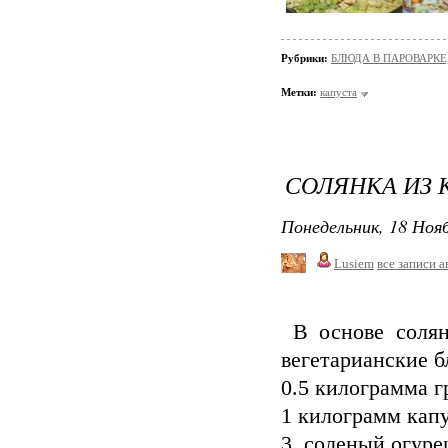
Рубрики:
БЛЮДА В ПАРОВАРКЕ
Метки:
капуста
СОЛЯНКА ИЗ 
Понедельник, 18 Нояб
Lusiem
все записи а
В основе солян
вегетарианские б
0.5 килограмма г
1 килограмм кап
3 соленый огуре