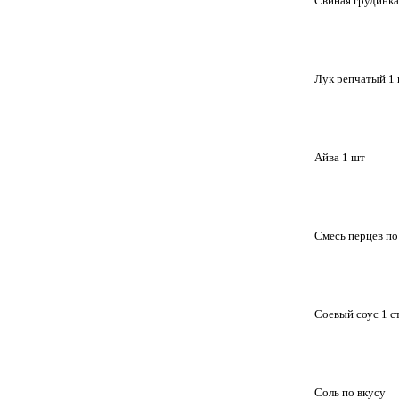
			Свиная грудинка
			Лук репчатый 1
			Айва 1 шт
			Смесь перцев п
			Соевый соус 1 ст
			Соль по вкусу