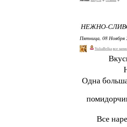
НЕЖНО-СЛИВ
Пятница, 08 Ноября 
YuliaBelka
все запи
Вкус
Одна больша
помидорчик
Все нар