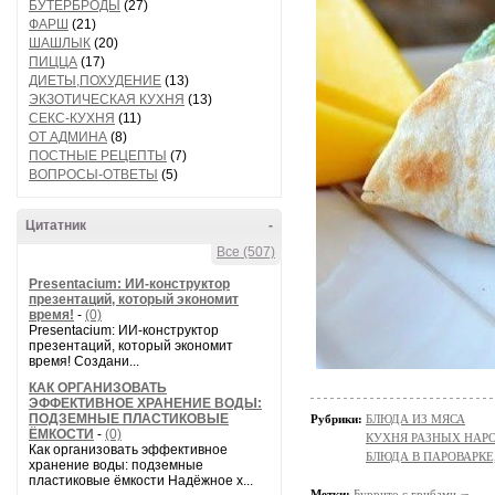
БУТЕРБРОДЫ
(27)
ФАРШ
(21)
ШАШЛЫК
(20)
ПИЦЦА
(17)
ДИЕТЫ,ПОХУДЕНИЕ
(13)
ЭКЗОТИЧЕСКАЯ КУХНЯ
(13)
СЕКС-КУХНЯ
(11)
ОТ АДМИНА
(8)
ПОСТНЫЕ РЕЦЕПТЫ
(7)
ВОПРОСЫ-ОТВЕТЫ
(5)
Цитатник
-
Все (507)
Presentacium: ИИ‑конструктор
презентаций, который экономит
время!
-
(0)
Presentacium: ИИ‑конструктор
презентаций, который экономит
время! Создани...
КАК ОРГАНИЗОВАТЬ
ЭФФЕКТИВНОЕ ХРАНЕНИЕ ВОДЫ:
ПОДЗЕМНЫЕ ПЛАСТИКОВЫЕ
Рубрики:
БЛЮДА ИЗ МЯСА
ЁМКОСТИ
-
(0)
КУХНЯ РАЗНЫХ НАР
Как организовать эффективное
БЛЮДА В ПАРОВАРКЕ
хранение воды: подземные
пластиковые ёмкости Надёжное х...
Метки:
Буррито с грибами