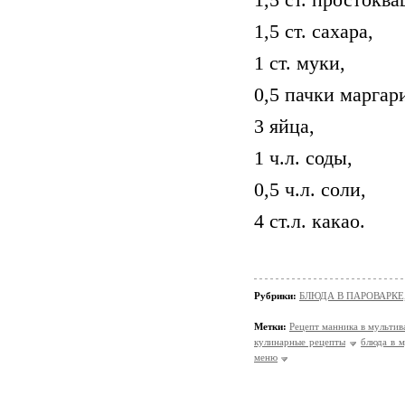
1,5 ст. сахара,
1 ст. муки,
0,5 пачки маргар
3 яйца,
1 ч.л. соды,
0,5 ч.л. соли,
4 ст.л. какао.
Рубрики:
БЛЮДА В ПАРОВАРКЕ
Метки:
Рецепт манника в мультив
кулинарные рецепты
блюда в м
меню