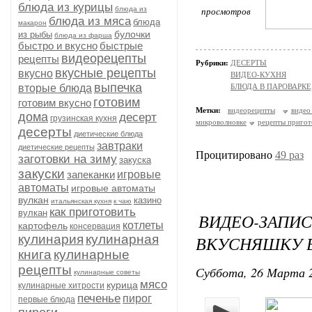
блюда из курицы
блюда из
просмотров
блюда из мяса
блюда
макарон
булочки
из рыбы
блюда из фарша
быстро и вкусно
быстрые
видеорецепты
рецепты
Рубрики:
ДЕСЕРТЫ
вкусные рецепты
вкусно
ВИДЕО-КУХНЯ
выпечка
вторые блюда
БЛЮДА В ПАРОВАРКЕ
готовим
готовим вкусно
Метки:
видеорецепты
видео
дома
десерт
грузинская кухня
микроволновке
рецепты пригот
десерты
диетические блюда
завтраки
диетические рецепты
Процитировано
49 раз
заготовки на зиму
закуска
закуски
запеканки
игровые
автоматы
игровые автоматы
вулкан
казино
итальянская кухня
к чаю
как приготовить
вулкан
ВИДЕО-ЗАПИС
котлеты
картофель
консервация
кулинария
кулинарная
ВКУСНЯШКУ 
книга
кулинарные
рецепты
Суббота, 26 Марта 2
кулинарные советы
мясо
курица
кулинарные хитрости
печенье
пирог
первые блюда