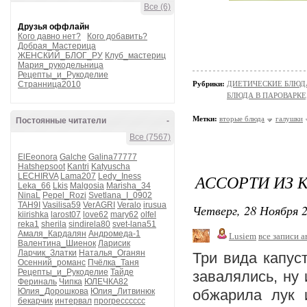
Все (6)
Друзья оффлайн
Кого давно нет?
Кого добавить?
Добрая_Мастерица
ЖЕНСКИЙ_БЛОГ_РУ
Клуб_мастериц
Мария_рукодельница
Рецепты_и_Рукоделие
Странница2010
Рубрики:
ДИЕТИЧЕСКИЕ БЛЮД
БЛЮДА В ПАРОВАРКЕ
Метки:
вторые блюда
галушки
Постоянные читатели
-
Все (7567)
ElEeonora
Galche
Galina77777
Hatshepsoot
Kantri
Katyuscha
АССОРТИ ИЗ 
LECHIRVA
Lama207
Ledy_Iness
Leka_66
Lkis
Malgosia
Marisha_34
NinaL
Pepel_Rozi
Svetlana_I_0902
TAH9I
Vasilisa59
VerAGRI
Veralo
irusua
Четверг, 28 Ноября 2
kiirishka
larost07
love62
mary62
olfel
reka1
sherila
sindirela80
svet-lana51
Амаля_Кардалян
Андромеда-1
Lusiem
все записи а
Валентина_Шиенок
Ларисик
Ларчик_Златки
Наталья_Оганян
Три вида капуст
Осенний_романс
Пчёлка_Таня
Рецепты_и_Рукоделие
Тайде
завалялись, ну
Фериналь
Чипка
ЮЛЕЧКА82
Юлия_Дорошкова
Юлия_Литвинюк
обжарила лук 
бекарчик
интервал
прогресссссс