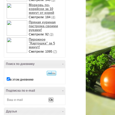
Смотрели: 340
(5)
Морковь по-
корейски за 10
минут от корей
Смотрели: 184
(4)
Пряная куриная
пастрома своими
руками!
Смотрели: 92
(3)
Пирожное
"Картошка" за 5
минут!
Смотрели: 1095
(7)
Поиск по дневнику
-
в этом дневнике
Подписка по e-mail
-
Друзья
-