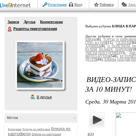
Регистрация
Вход
Рейтинги
Авос
Записи
Друзья
Комментарии
Выбрана рубрика
БЛЮДА В ПАР
Рецепты приготовления
Другие рубрики в этом дневни
БЛЮД
(38),
ТОРТЫ И ПИРОЖН
СЕКС-КУХНЯ
(11),
САЛАТЫ
(36
АДМИНА
(8),
О ПОЛЕЗНОМ П
КУХНЯ РАЗНЫХ НАРОДОВ
(1
ДИЕТЫ,ПОХУДЕНИЕ
(13),
ДИЕ
ВИДЕО-КУХНЯ
(548),
БУТЕРБР
ДЕТЕЙ
(94),
БЛИНЫ,ОЛАДЬЯ,ПИ
ВИДЕО-ЗАПИС
ЗА 10 МИНУТ!
В друзья
Среда, 30 Марта 201
Метки
-
блюда из
блинчики
блюда из кабачков
картофеля
631
блюда из картошки