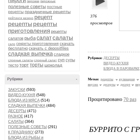
пироги
пирожки
пирожные
полезные советы
постные
праздничные рецепты
рецепты
376
рецепт
рейтинги казино
рецепты
рецепты
просмотров
приготовления
рецепты
салаты
салат
рыба
салатов
скачать
секреты приготовления
сало
бесплатно
скачать с depositfiles
сладкая выпечка
сладкое
Рубрики:
ДЕСЕРТЫ
суп
супы
слоеные салаты
слоеный салат
ВИДЕО-КУХНЯ
торт
торты
шоколад
тесто
БЛЮДА В ПАРОВАРКЕ
Рубрики
-
Метки:
рецепты
кулинария
вкусно
десерты
десерт
вк
ЗАКУСКИ
(593)
ВИДЕО-КУХНЯ
(548)
Процитировано
70 раз
БЛЮДА ИЗ МЯСА
(514)
СЛАДКАЯ ВЫПЕЧКА
(484)
ДЕСЕРТЫ
(471)
РАЗНОЕ
(417)
САЛАТЫ
(364)
БУРРИТО С Г
ПОЛЕЗНЫЕ СОВЕТЫ
(291)
К ПРАЗДНИКУ
(273)
БЛЮДА ИЗ РЫБЫ и