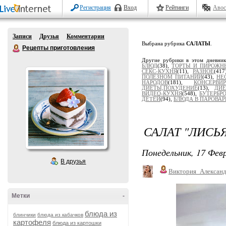
Регистрация
Вход
Рейтинги
Авос
Записи
Друзья
Комментарии
Выбрана рубрика
САЛАТЫ
.
Рецепты приготовления
Другие рубрики в этом дневни
БЛЮД
(38),
ТОРТЫ И ПИРОЖН
СЕКС-КУХНЯ
(11),
РАЗНОЕ
(41
ПОЛЕЗНОМ ПИТАНИИ
(43),
НЕ
НАРОДОВ
(181),
КОНСЕРВ
ДИЕТЫ,ПОХУДЕНИЕ
(13),
ДИЕ
ВИДЕО-КУХНЯ
(548),
БУТЕРБР
ДЕТЕЙ
(94),
БЛЮДА В ПАРОВАР
САЛАТ "ЛИСЬ
Понедельник, 17 Февр
В друзья
Виктория_Алексан
Метки
-
блюда из
блинчики
блюда из кабачков
картофеля
блюда из картошки