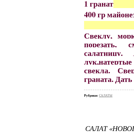
1 гранат
400 гр майоне
Свеклу, мор
порезать, 
салатницу.
лук,натертые
свекла. Све
граната. Дать
Рубрики:
САЛАТЫ
САЛАТ «НОВО