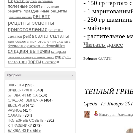
пироги
пирожки
пирожные
- 150 гр тертого 
полезные советы
постные
- 1 маринованны
праздничные рецепты
рецепты
рецепт
рейтинги казино
- 250 гр шампин
рецепты
рецепты
- майонез
приготовления
рецепты
салаты
- растительное м
салат
рыба
салатов
скачать
секреты приготовления
сало
Читать далее
бесплатно
скачать с depositfiles
сладкая выпечка
сладкое
суп
супы
слоеные салаты
слоеный салат
Рубрики:
САЛАТЫ
торт
торты
шоколад
тесто
Рубрики
-
ЗАКУСКИ
(593)
ТЕПЛЫЙ ГРИ
ВИДЕО-КУХНЯ
(548)
БЛЮДА ИЗ МЯСА
(514)
СЛАДКАЯ ВЫПЕЧКА
(484)
Среда, 15 Января 201
ДЕСЕРТЫ
(471)
РАЗНОЕ
(417)
Виктория_Алексан
САЛАТЫ
(364)
ПОЛЕЗНЫЕ СОВЕТЫ
(291)
К ПРАЗДНИКУ
(273)
БЛЮДА ИЗ РЫБЫ и