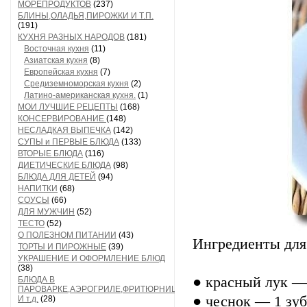
МОРЕПРОДУКТОВ
(237)
БЛИНЫ,ОЛАДЬЯ,ПИРОЖКИ И Т.П.
(191)
КУХНЯ РАЗНЫХ НАРОДОВ
(181)
Восточная кухня
(11)
Азиатская кухня
(8)
Европейская кухня
(7)
Средиземноморская кухня
(2)
Латино-американская кухня.
(1)
МОИ ЛУЧШИЕ РЕЦЕПТЫ
(168)
КОНСЕРВИРОВАНИЕ
(148)
НЕСЛАДКАЯ ВЫПЕЧКА
(142)
СУПЫ и ПЕРВЫЕ БЛЮДА
(133)
ВТОРЫЕ БЛЮДА
(116)
ДИЕТИЧЕСКИЕ БЛЮДА
(98)
БЛЮДА ДЛЯ ДЕТЕЙ
(94)
НАПИТКИ
(68)
СОУСЫ
(66)
ДЛЯ МУЖЧИН
(52)
ТЕСТО
(52)
О ПОЛЕЗНОМ ПИТАНИИ
(43)
Ингредиенты для 
ТОРТЫ И ПИРОЖНЫЕ
(39)
УКРАШЕНИЕ И ОФОРМЛЕНИЕ БЛЮД
(38)
● красный лук —
БЛЮДА В
ПАРОВАРКЕ,АЭРОГРИЛЕ,ФРИТЮРНИЦЕ
● чеснок — 1 зу
И т.д.
(28)