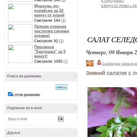
Смотрели: 340
(5)
К ПРАЗДНИКУ
Морковь по-
БЛЮДА ИЗ РЫБЫ и 
корейски за 10
минут от корей
Смотрели: 184
(4)
Пряная куриная
пастрома своими
руками!
САЛАТ СЕЛЕ
Смотрели: 92
(3)
Пирожное
Четверг, 09 Января 2
"Картошка" за 5
минут!
Смотрели: 1095
(7)
Lusiem
все записи а
Зимний салатик с л
Поиск по дневнику
-
в этом дневнике
Подписка по e-mail
-
Друзья
-