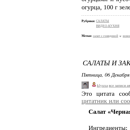
огурца, 100 г зел
Рубрики:
САЛАТЫ
ВИДЕО-КУХНЯ
Метки:
салат с говядиной
ново
САЛАТЫ И ЗА
Пятница, 06 Декабря 
klyuxa
все записи а
Это цитата со
цитатник или со
Салат «Черная
Ингредиенты: