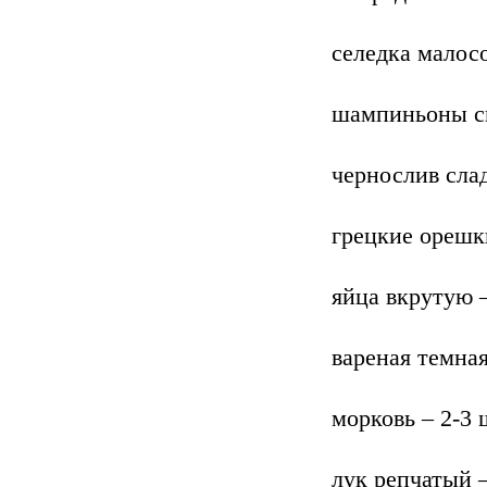
селедка малосо
шампиньоны св
чернослив слад
грецкие орешк
яйца вкрутую –
вареная темная
морковь – 2-3 
лук репчатый –