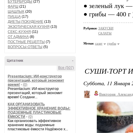
БУТЕРБРОДЫ
(27)
● зеленый лук —
ФАРШ
(21)
ШАШЛЫК
(20)
● грибы — 400 г
ПИЦЦА
(17)
ДИЕТЫ,ПОХУДЕНИЕ
(13)
ЭКЗОТИЧЕСКАЯ КУХНЯ
(13)
Рубрики:
ЗАКУСКИ
СЕКС-КУХНЯ
(11)
САЛАТЫ
ОТ АДМИНА
(8)
ПОСТНЫЕ РЕЦЕПТЫ
(7)
Метки:
салат
грибы
ВОПРОСЫ-ОТВЕТЫ
(5)
Цитатник
-
Все (507)
СУШИ-ТОРТ И
Presentacium: ИИ‑конструктор
презентаций, который экономит
Суббота, 11 Января 2
время!
-
(0)
Presentacium: ИИ‑конструктор
презентаций, который экономит
Виктория_Алексан
время! Создани...
КАК ОРГАНИЗОВАТЬ
ЭФФЕКТИВНОЕ ХРАНЕНИЕ ВОДЫ:
ПОДЗЕМНЫЕ ПЛАСТИКОВЫЕ
ЁМКОСТИ
-
(0)
Как организовать эффективное
хранение воды: подземные
пластиковые ёмкости Надёжное х...