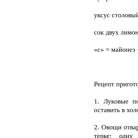
уксус столовы
сок двух лимон
«с» = майонез 
Рецепт пригот
1. Луковые по
оставить в хол
2. Овощи отвар
терке; одну