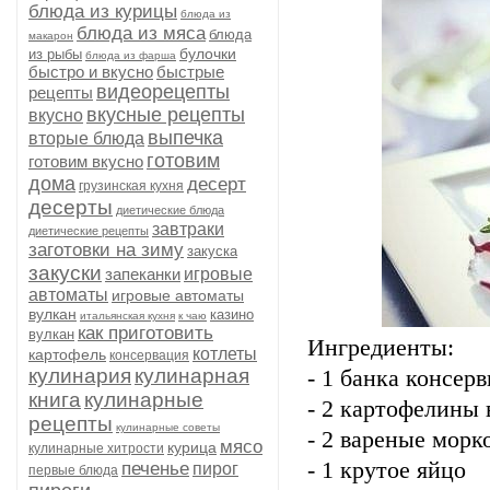
блюда из курицы
блюда из
блюда из мяса
блюда
макарон
булочки
из рыбы
блюда из фарша
быстро и вкусно
быстрые
видеорецепты
рецепты
вкусные рецепты
вкусно
выпечка
вторые блюда
готовим
готовим вкусно
дома
десерт
грузинская кухня
десерты
диетические блюда
завтраки
диетические рецепты
заготовки на зиму
закуска
закуски
запеканки
игровые
автоматы
игровые автоматы
вулкан
казино
итальянская кухня
к чаю
как приготовить
вулкан
Ингредиенты:
котлеты
картофель
консервация
кулинария
кулинарная
- 1 банка консер
книга
кулинарные
- 2 картофелины 
рецепты
кулинарные советы
- 2 вареные морк
мясо
курица
кулинарные хитрости
- 1 крутое яйцо
печенье
пирог
первые блюда