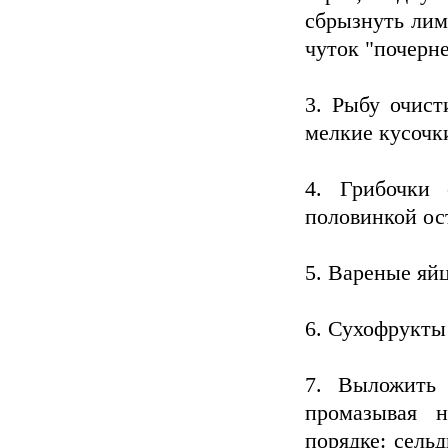
сбрызнуть лим
чуток "почерне
3. Рыбу очист
мелкие кусочки
4. Грибочки 
половинкой ос
5. Вареные яйц
6. Сухофрукты
7. Выложить 
промазывая н
порядке: сельд