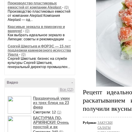
Производство пластиковых
емкостей от компании Aleplast
-
(0)
Производство пластиковых емкостей
от компании Aleplast Компания
Aleplast — од...
Красивые зеркала в прихожую и
ванную!
-
(0)
Как выбрать идеальное зеркало в
Липецке: советы и рекомендации ...
Сергей Шмотьев и ФОРЭС — 15 лет
поддержки камнерезного искусства
Урала
-
(0)
Сергей Шмотьев: бизнес на службе
культуры Сергей Шмотьев,
генеральный директор промышлен...
Видео
-
Все (22)
Рецепт идеальн
Праздничный ужин
раскатыванием
из трех блюд на 23
февр
получили вкусны
Смотрели: 12
(1)
БАСТУРМА ПО-
АРМЯНСКИ! Очень
Рубрики:
ЗАКУСКИ
простой и вк
САЛАТЫ