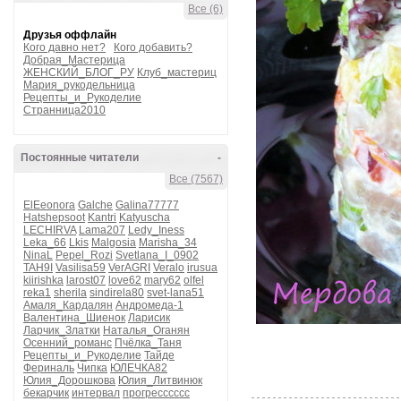
Все (6)
Друзья оффлайн
Кого давно нет?
Кого добавить?
Добрая_Мастерица
ЖЕНСКИЙ_БЛОГ_РУ
Клуб_мастериц
Мария_рукодельница
Рецепты_и_Рукоделие
Странница2010
Постоянные читатели
-
Все (7567)
ElEeonora
Galche
Galina77777
Hatshepsoot
Kantri
Katyuscha
LECHIRVA
Lama207
Ledy_Iness
Leka_66
Lkis
Malgosia
Marisha_34
NinaL
Pepel_Rozi
Svetlana_I_0902
TAH9I
Vasilisa59
VerAGRI
Veralo
irusua
kiirishka
larost07
love62
mary62
olfel
reka1
sherila
sindirela80
svet-lana51
Амаля_Кардалян
Андромеда-1
Валентина_Шиенок
Ларисик
Ларчик_Златки
Наталья_Оганян
Осенний_романс
Пчёлка_Таня
Рецепты_и_Рукоделие
Тайде
Фериналь
Чипка
ЮЛЕЧКА82
Юлия_Дорошкова
Юлия_Литвинюк
бекарчик
интервал
прогресссссс