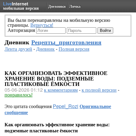
Live
Internet
Дневники
Личка
мобильная версия
Вы были перенаправлены на мобильную версию
страницы.
Вернуться!
Авторизация
Дневник
Рецепты_приготовления
Лента друзей
-
Дневник
-
Полная версия
КАК ОРГАНИЗОВАТЬ ЭФФЕКТИВНОЕ
ХРАНЕНИЕ ВОДЫ: ПОДЗЕМНЫЕ
ПЛАСТИКОВЫЕ ЁМКОСТИ
05-06-2026 01:12
к комментариям
-
к полной версии
-
понравилось!
Это цитата сообщения
Pepel_Rozi
Оригинальное
сообщение
Как организовать эффективное хранение воды:
подземные пластиковые ёмкости