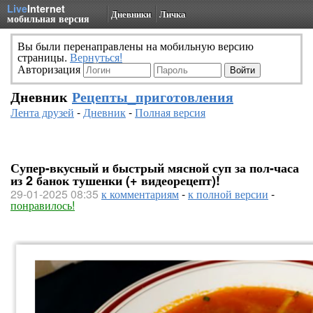
Live
Internet
Дневники
Личка
мобильная версия
Вы были перенаправлены на мобильную версию
страницы.
Вернуться!
Авторизация
Дневник
Рецепты_приготовления
Лента друзей
-
Дневник
-
Полная версия
Супер-вкусный и быстрый мясной суп за пол-часа
из 2 банок тушенки (+ видеорецепт)!
29-01-2025 08:35
к комментариям
-
к полной версии
-
понравилось!