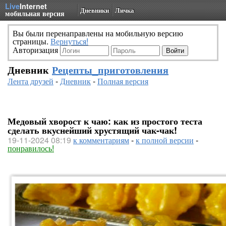
Live
Internet
Дневники
Личка
мобильная версия
Вы были перенаправлены на мобильную версию
страницы.
Вернуться!
Авторизация
Дневник
Рецепты_приготовления
Лента друзей
-
Дневник
-
Полная версия
Медовый хворост к чаю: как из простого теста
сделать вкуснейший хрустящий чак-чак!
19-11-2024 08:19
к комментариям
-
к полной версии
-
понравилось!