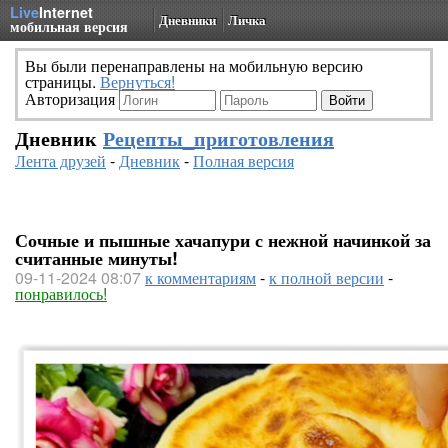
Live
Internet
Дневники
Личка
мобильная версия
Вы были перенаправлены на мобильную версию
страницы.
Вернуться!
Авторизация
Дневник
Рецепты_приготовления
Лента друзей
-
Дневник
-
Полная версия
Сочные и пышные хачапури с нежной начинкой за
считанные минуты!
09-11-2024 08:07
к комментариям
-
к полной версии
-
понравилось!